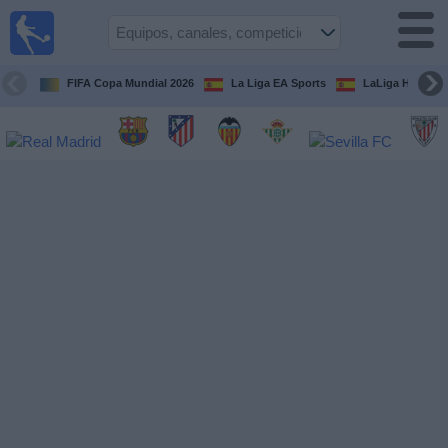
Fútbol
en la
TV
FIFA Copa Mundial 2026
La Liga EA Sports
LaLiga Hypermo
Guía de
Partidos
Televisados
Fútbol
hoy
Equipos
Competiciones
Canales
TV
Otros