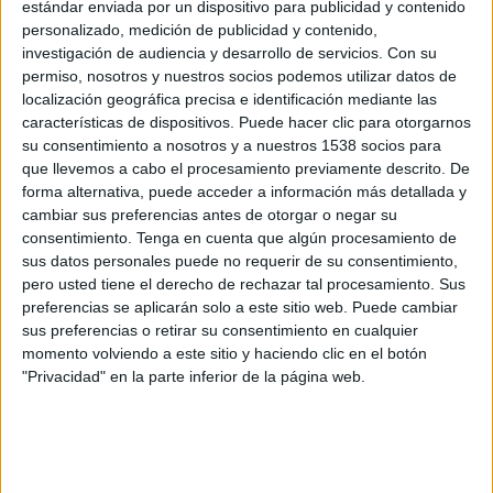
estándar enviada por un dispositivo para publicidad y contenido
Grupo 5
personalizado, medición de publicidad y contenido,
investigación de audiencia y desarrollo de servicios.
Con su
Conquense
permiso, nosotros y nuestros socios podemos utilizar datos de
CD Tenerife B
localización geográfica precisa e identificación mediante las
TV FootballClub (Acceder)
CMMPlay (Castilla-LM)
características de dispositivos. Puede hacer clic para otorgarnos
su consentimiento a nosotros y a nuestros 1538 socios para
Domingo, 19/04/2026
que llevemos a cabo el procesamiento previamente descrito. De
forma alternativa, puede acceder a información más detallada y
12:00
Segunda Federación
cambiar sus preferencias antes de otorgar o negar su
Grupo 5
consentimiento.
Tenga en cuenta que algún procesamiento de
sus datos personales puede no requerir de su consentimiento,
CD Tenerife B
pero usted tiene el derecho de rechazar tal procesamiento. Sus
CD Coria
preferencias se aplicarán solo a este sitio web. Puede cambiar
CD Tenerife YouTube
TV FootballClub (Acceder)
sus preferencias o retirar su consentimiento en cualquier
momento volviendo a este sitio y haciendo clic en el botón
"Privacidad" en la parte inferior de la página web.