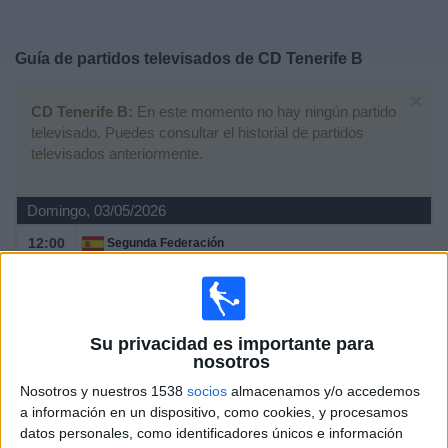
Deportes
Guía de partidos televisados de
CD Tenerife B
Noticias
×
CD Tenerife B:
En este momento no hay ningún partido
Widget
televisado. Puedes consultar el historial de partidos
televisados anteriormente.
Domingo, 03/05/2026
12:00
Segunda Federación
Grupo 5
CD Tenerife B
UD Sanse
Su privacidad es importante para
CD Tenerife YouTube
nosotros
Nosotros y nuestros 1538
socios
almacenamos y/o accedemos
Domingo, 26/04/2026
a información en un dispositivo, como cookies, y procesamos
datos personales, como identificadores únicos e información
12:00
Segunda Federación