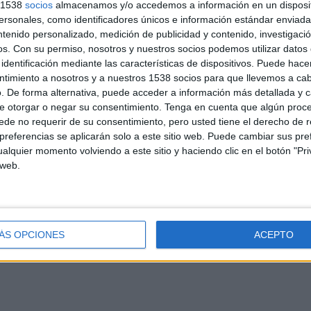
s 1538
socios
almacenamos y/o accedemos a información en un disposit
sonales, como identificadores únicos e información estándar enviada 
ZA EN TELEVISIÓN EN ESPAÑA
ntenido personalizado, medición de publicidad y contenido, investigaci
os.
Con su permiso, nosotros y nuestros socios podemos utilizar datos 
 los datos estadísticos de cuándo y dónde se televisan los partidos de
Fútbol
del
identificación mediante las características de dispositivos. Puede hacer
odemos dar los siguientes datos:
ntimiento a nosotros y a nuestros 1538 socios para que llevemos a ca
. De forma alternativa, puede acceder a información más detallada y 
e otorgar o negar su consentimiento.
Tenga en cuenta que algún proc
ÚLTIMO PARTIDO EN ABIERTO
de no requerir de su consentimiento, pero usted tiene el derecho de r
Cartagena B - CD Cieza
referencias se aplicarán solo a este sitio web. Puede cambiar sus pref
80,56%
07/12/2024 Tercera Federación por
alquier momento volviendo a este sitio y haciendo clic en el botón "Pri
Telecartagena
 web.
PARTIDOS
DÍAS
TOTAL
44%)
1
609
9
ÁS OPCIONES
ACEPTO
CONSECUTIVOS
SIN PARTIDO
CANALES TV
DE PAGO
GRATUÍTO