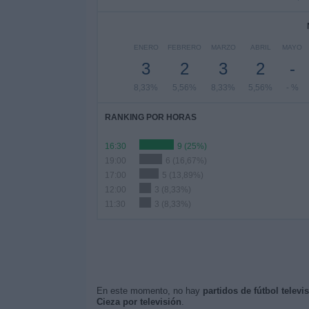
ENERO
FEBRERO
MARZO
ABRIL
MAYO
3
2
3
2
-
8,33%
5,56%
8,33%
5,56%
- %
RANKING POR HORAS
16:30
9 (25%)
19:00
6 (16,67%)
17:00
5 (13,89%)
12:00
3 (8,33%)
11:30
3 (8,33%)
En este momento, no hay
partidos de fútbol televi
Cieza por televisión
.