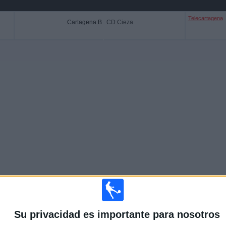
Telecartagena
Cartagena B
CD Cieza
Más días
Su privacidad es importante para nosotros