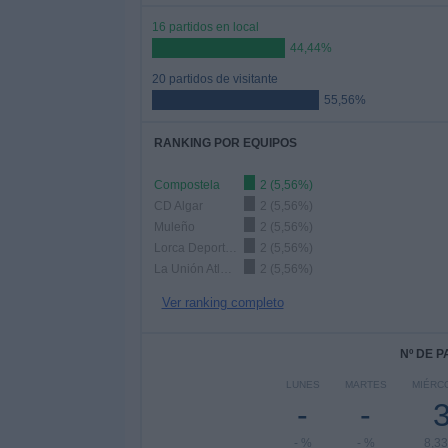
16 partidos en local
44,44%
20 partidos de visitante
55,56%
RANKING POR EQUIPOS
Compostela
2 (5,56%)
CD Algar
2 (5,56%)
Muleño
2 (5,56%)
Lorca Deportiva
2 (5,56%)
La Unión Atlético
2 (5,56%)
Ver ranking completo
Nº DE 
LUNES
MARTES
MIÉRC
-
-
- %
- %
8,3