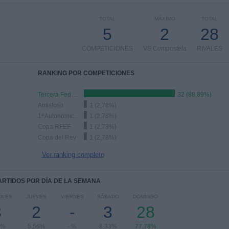
TOTAL
MÁXIMO
TOTAL
5
2
28
COMPETICIONES
VS Compostela
RIVALES
RANKING POR COMPETICIONES
Tercera Federación
32 (88,89%)
Amistoso
1 (2,78%)
1ª Autonómica Preferente
1 (2,78%)
Copa RFEF
1 (2,78%)
Copa del Rey
1 (2,78%)
Ver ranking completo
PARTIDOS POR DÍA DE LA SEMANA
OLES
JUEVES
VIERNES
SÁBADO
DOMINGO
3
2
-
3
28
3%
5,56%
- %
8,33%
77,78%