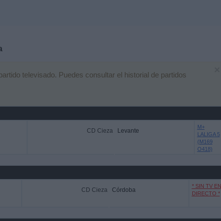
a
×
tido televisado. Puedes consultar el historial de partidos
M+
CD Cieza
Levante
LALIGA 5
(M169
O418)
* SIN TV E
CD Cieza
Córdoba
DIRECTO *