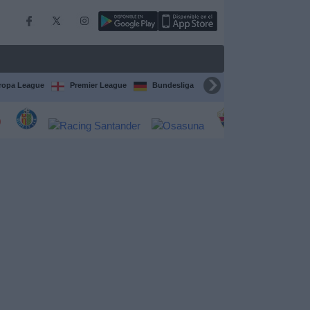
ropa League
Premier League
Bundesliga
Supercopa de España