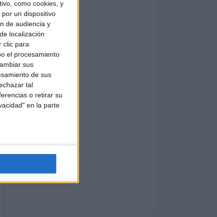
ivo, como cookies, y
por un dispositivo
ón de audiencia y
de localización
 clic para
bo el procesamiento
cambiar sus
esamiento de sus
echazar tal
erencias o retirar su
vacidad" en la parte