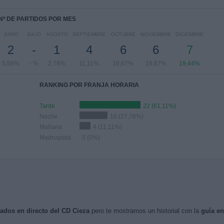
Nº DE PARTIDOS POR MES
JUNIO
JULIO
AGOSTO
SEPTIEMBRE
OCTUBRE
NOVIEMBRE
DICIEMBRE
2
-
1
4
6
6
7
5,56%
- %
2,78%
11,11%
16,67%
16,67%
19,44%
RANKING POR FRANJA HORARIA
Tarde
22 (61,11%)
Noche
10 (27,78%)
Mañana
4 (11,11%)
Madrugada
0 (0%)
sados en directo del CD Cieza
pero te mostramos un historial con la
guía e