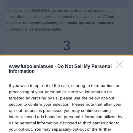
A fecha de hoy
10/08/2026
y desde que esta web recoge los datos
estadísticos de cuándo y dónde se televisan los partidos de
Fútbol
del
equipo
DUX Logroño Academy
en
España
, que fue el
12/06/2026
,
podemos dar los siguientes datos:
3
PARTIDOS TELEVISADOS
3 partidos en abierto
www.futbolenlatv.es -
Do Not Sell My Personal
Information
100%
0 partidos de pago
0%
If you wish to opt-out of the sale, sharing to third parties, or
processing of your personal or sensitive information for
ÚLTIMO PARTIDO EN ABIERTO
targeted advertising by us, please use the below opt-out
section to confirm your selection. Please note that after your
DUX Logroño Academy - Espanyol Academy
opt-out request is processed you may continue seeing
13/06/2026 Liga Futura por Teledeporte, RTVE Play, Sevilla FC +, Liga F
YouTube, Esport3
interest-based ads based on personal information utilized by
us or personal information disclosed to third parties prior to
RANKING POR CANALES
your opt-out. You may separately opt-out of the further