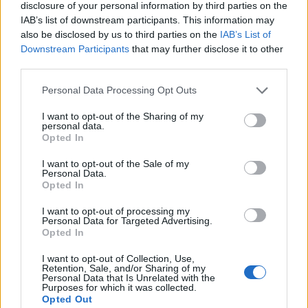
disclosure of your personal information by third parties on the
RTVE Play
3 (100%)
IAB’s list of downstream participants. This information may
Sevilla FC +
3 (100%)
also be disclosed by us to third parties on the
IAB’s List of
Liga F YouTube
3 (100%)
Downstream Participants
that may further disclose it to other
Teledeporte
2 (66,67%)
third parties.
Esport3
1 (33,33%)
Personal Data Processing Opt Outs
Ver ranking completo
I want to opt-out of the Sharing of my
personal data.
PARTIDOS
DÍAS
TOTAL
Opted In
0
57
5
I want to opt-out of the Sale of my
CONSECUTIVOS
SIN PARTIDO
CANALES TV
Personal Data.
DE PAGO
GRATUÍTO
Opted In
2 partidos en local
I want to opt-out of processing my
Personal Data for Targeted Advertising.
66,67%
Opted In
1 partidos de visitante
33,33%
I want to opt-out of Collection, Use,
Retention, Sale, and/or Sharing of my
Personal Data that Is Unrelated with the
TOTAL
MÁXIMO
TOTAL
Purposes for which it was collected.
1
1
3
Opted Out