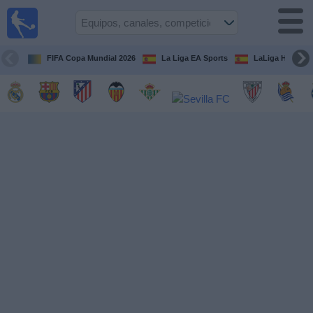
Fútbol
en la
TV
FIFA Copa Mundial 2026
La Liga EA Sports
LaLiga Hypermo
Guía de
Partidos
Televisados
Fútbol
hoy
Equipos
Competiciones
Canales
TV
Otros