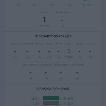
- %
- %
- %
- %
66,67%
SÁBADO
DOMINGO
1
-
33,33%
- %
Nº DE PARTIDOS POR MES
ENERO
FEBRERO
MARZO
ABRIL
MAYO
JUNIO
JULIO
AGOSTO
-
-
-
-
-
3
-
-
- %
- %
- %
- %
- %
100%
- %
- %
SEPTIEMBRE
OCTUBRE
NOVIEMBRE
DICIEMBRE
-
-
-
-
- %
- %
- %
- %
RANKING POR HORAS
11:00
1 (33,33%)
18:30
1 (33,33%)