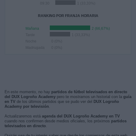
09:30
1 (33,33%)
RANKING POR FRANJA HORARIA
Mañana
2 (66,67%)
Tarde
1 (33,33%)
Noche
0 (0%)
Madrugada
0 (0%)
En este momento, no hay
partidos de fútbol televisados en directo
del DUX Logroño Academy
pero te mostramos un historial con la
guía
en TV
de los últimos partidos que se pudo ver del
DUX Logroño
Academy por televisión
.
Actualizaremos está
agenda del DUX Logroño Academy en TV
cuando nos confirmen desde medios oficiales, los próximos
partidos
televisados en directo
.
Quizás sea de tu interés saber que desde los comienzos de esta web,