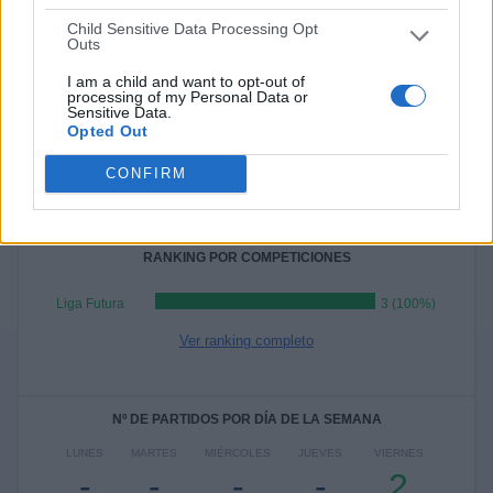
COMPETICIONES
VS Athletic Club
RIVALES
Child Sensitive Data Processing Opt
Academy
Outs
RANKING POR EQUIPOS
I am a child and want to opt-out of
processing of my Personal Data or
Sensitive Data.
Athletic Club Academy
1 (33,33%)
Opted Out
Real Sociedad Academy
1 (33,33%)
Espanyol Academy
1 (33,33%)
CONFIRM
Ver ranking completo
RANKING POR COMPETICIONES
Liga Futura
3 (100%)
Ver ranking completo
Nº DE PARTIDOS POR DÍA DE LA SEMANA
LUNES
MARTES
MIÉRCOLES
JUEVES
VIERNES
-
-
-
-
2