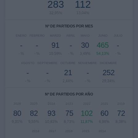
283
112
32,95%
13,04%
Nº DE PARTIDOS POR MES
ENERO
FEBRERO
MARZO
ABRIL
MAYO
JUNIO
JULIO
-
-
91
-
30
465
-
- %
- %
10,59%
- %
3,49%
54,13%
- %
AGOSTO
SEPTIEMBRE
OCTUBRE
NOVIEMBRE
DICIEMBRE
-
-
21
-
252
- %
- %
2,44%
- %
29,34%
Nº DE PARTIDOS POR AÑO
2026
2025
2024
2023
2022
2021
2019
80
82
93
75
102
60
72
9,31%
9,55%
10,83%
8,73%
11,87%
6,98%
8,38%
2018
2017
2016
2015
2014