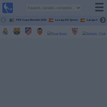
Fútbol
en la
TV
FIFA Copa Mundial 2026
La Liga EA Sports
LaLiga Hypermo
Guía de
Partidos
Televisados
Fútbol
hoy
Equipos
Competiciones
Canales
TV
Otros