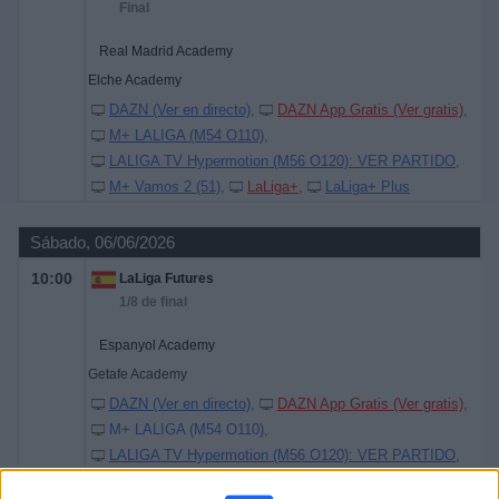
Final
Real Madrid Academy
Elche Academy
DAZN (Ver en directo)
DAZN App Gratis (Ver gratis)
M+ LALIGA (M54 O110)
LALIGA TV Hypermotion (M56 O120): VER PARTIDO
M+ Vamos 2 (51)
LaLiga+
LaLiga+ Plus
Sábado, 06/06/2026
10:00
LaLiga Futures
1/8 de final
Espanyol Academy
Getafe Academy
DAZN (Ver en directo)
DAZN App Gratis (Ver gratis)
M+ LALIGA (M54 O110)
LALIGA TV Hypermotion (M56 O120): VER PARTIDO
M+ Vamos 2 (51)
LaLiga+
LaLiga+ Plus