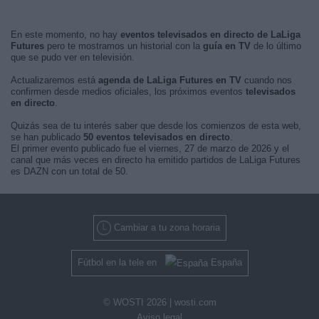
En este momento, no hay
eventos televisados en directo de LaLiga
Futures
pero te mostramos un historial con la
guía en TV
de lo último
que se pudo ver en televisión.
Actualizaremos está
agenda de LaLiga Futures en TV
cuando nos
confirmen desde medios oficiales, los próximos eventos
televisados
en directo
.
Quizás sea de tu interés saber que desde los comienzos de esta web,
se han publicado
50 eventos televisados en directo
.
El primer evento publicado fue el viernes, 27 de marzo de 2026 y el
canal que más veces en directo ha emitido partidos de LaLiga Futures
es DAZN con un total de 50.
Cambiar a tu zona horaria
Fútbol en la tele en
España
© WOSTI 2026 |
wosti.com
Aviso legal