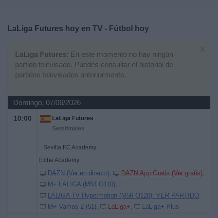
Deportes
LaLiga Futures hoy en TV - Fútbol hoy
Noticias
×
LaLiga Futures:
En este momento no hay ningún
Widget
partido televisado. Puedes consultar el historial de
partidos televisados anteriormente.
Domingo, 07/06/2026
10:00
LaLiga Futures
Semifinales
Sevilla FC Academy
Elche Academy
DAZN (Ver en directo)
DAZN App Gratis (Ver gratis)
M+ LALIGA (M54 O110)
LALIGA TV Hypermotion (M56 O120): VER PARTIDO
M+ Vamos 2 (51)
LaLiga+
LaLiga+ Plus