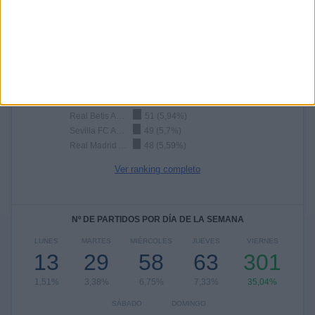
Ver ranking completo
Ranking equipos por nº de partidos Visitante
Villarreal Academy
79 (9,2%)
Valencia CF Academy
70 (8,15%)
Real Betis Academy
51 (5,94%)
Sevilla FC Academy
49 (5,7%)
Real Madrid Academy
48 (5,59%)
Ver ranking completo
Nº DE PARTIDOS POR DÍA DE LA SEMANA
LUNES
MARTES
MIÉRCOLES
JUEVES
VIERNES
13
29
58
63
301
1,51%
3,38%
6,75%
7,33%
35,04%
SÁBADO
DOMINGO