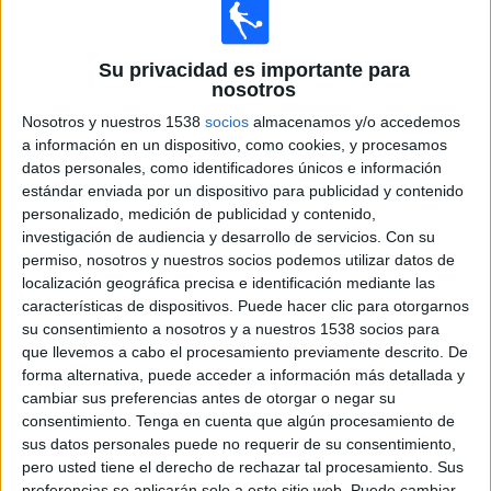
10:30
LaLiga Futures
1/8 de final
Su privacidad es importante para
Levante Academy
nosotros
Girona Academy
Nosotros y nuestros 1538
socios
almacenamos y/o accedemos
DAZN (Ver en directo)
DAZN App Gratis (Ver gratis)
a información en un dispositivo, como cookies, y procesamos
M+ LALIGA (M54 O110)
datos personales, como identificadores únicos e información
LALIGA TV Hypermotion (M56 O120): VER PARTIDO
estándar enviada por un dispositivo para publicidad y contenido
personalizado, medición de publicidad y contenido,
M+ Vamos 2 (51)
LaLiga+
LaLiga+ Plus
investigación de audiencia y desarrollo de servicios.
Con su
11:00
LaLiga Futures
permiso, nosotros y nuestros socios podemos utilizar datos de
1/8 de final
localización geográfica precisa e identificación mediante las
características de dispositivos. Puede hacer clic para otorgarnos
Sevilla FC Academy
su consentimiento a nosotros y a nuestros 1538 socios para
Valencia CF Academy
que llevemos a cabo el procesamiento previamente descrito. De
DAZN (Ver en directo)
DAZN App Gratis (Ver gratis)
forma alternativa, puede acceder a información más detallada y
cambiar sus preferencias antes de otorgar o negar su
M+ LALIGA (M54 O110)
consentimiento.
Tenga en cuenta que algún procesamiento de
LALIGA TV Hypermotion (M56 O120): VER PARTIDO
sus datos personales puede no requerir de su consentimiento,
M+ Vamos 2 (51)
LaLiga+
LaLiga+ Plus
pero usted tiene el derecho de rechazar tal procesamiento. Sus
11:30
LaLiga Futures
preferencias se aplicarán solo a este sitio web. Puede cambiar