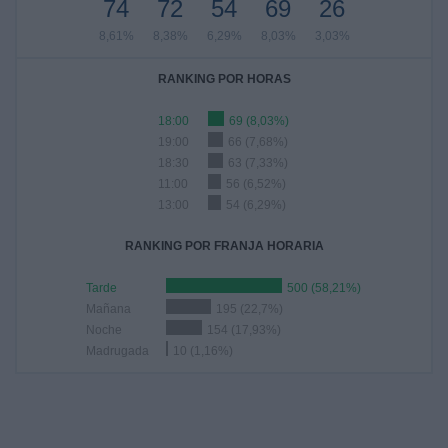
74
72
54
69
26
8,61%
8,38%
6,29%
8,03%
3,03%
RANKING POR HORAS
18:00
69 (8,03%)
19:00
66 (7,68%)
18:30
63 (7,33%)
11:00
56 (6,52%)
13:00
54 (6,29%)
RANKING POR FRANJA HORARIA
Tarde
500 (58,21%)
Mañana
195 (22,7%)
Noche
154 (17,93%)
Madrugada
10 (1,16%)