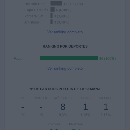
División Honor Juvenil
17 (19,77%)
Copa Cataluña
6 (6,98%)
Primera Catalana
3 (3,49%)
Amistoso
3 (3,49%)
Ver ranking completo
RANKING POR DEPORTES
Fútbol
86 (100%)
Ver ranking completo
Nº DE PARTIDOS POR DÍA DE LA SEMANA
LUNES
MARTES
MIÉRCOLES
JUEVES
VIERNES
-
-
8
1
1
- %
- %
9,3%
1,16%
1,16%
SÁBADO
DOMINGO