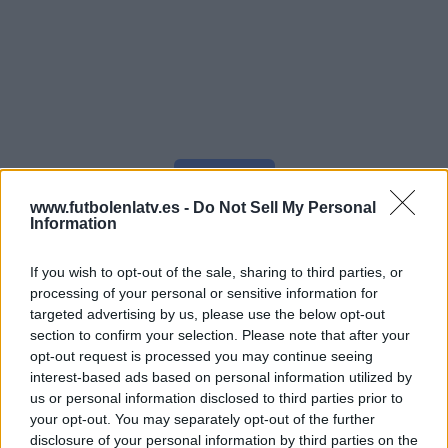
Más días
www.futbolenlatv.es -
Do Not Sell My Personal
Information
DATOS ESTADÍSTICOS DE FÚTBOL DEL CANAL XALA! EN
ESPAÑA
If you wish to opt-out of the sale, sharing to third parties, or
processing of your personal or sensitive information for
A fecha de hoy
08/08/2026
y desde que esta web recoge los datos
targeted advertising by us, please use the below opt-out
estadísticos de cuándo y dónde se televisan los partidos del canal
Xala!
section to confirm your selection. Please note that after your
en
España
, que fue el
05/09/2021
, podemos dar los siguientes datos:
opt-out request is processed you may continue seeing
interest-based ads based on personal information utilized by
86
us or personal information disclosed to third parties prior to
your opt-out. You may separately opt-out of the further
PARTIDOS TELEVISADOS
disclosure of your personal information by third parties on the