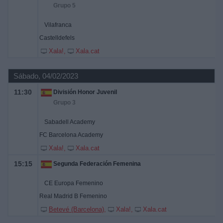
Grupo 5
Vilafranca
Castelldefels
Xala!
Xala.cat
Sábado, 04/02/2023
11:30
División Honor Juvenil
Grupo 3
Sabadell Academy
FC Barcelona Academy
Xala!
Xala.cat
15:15
Segunda Federación Femenina
CE Europa Femenino
Real Madrid B Femenino
Betevé (Barcelona)
Xala!
Xala.cat