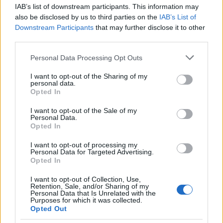
11
IAB’s list of downstream participants. This information may
also be disclosed by us to third parties on the
IAB’s List of
Downstream Participants
that may further disclose it to other
COMPETICIONES TELEVISADAS
54
third parties.
Personal Data Processing Opt Outs
EQUIPOS TELEVISADOS
1
I want to opt-out of the Sharing of my
personal data.
Opted In
DEPORTES TELEVISADOS
I want to opt-out of the Sale of my
Ranking equipos por nº de partidos
Personal Data.
Opted In
L'Hospitalet
12 (13,95%)
I want to opt-out of processing my
Sant Andreu
11 (12,79%)
Personal Data for Targeted Advertising.
Vilafranca
10 (11,63%)
Opted In
Girona B
10 (11,63%)
I want to opt-out of Collection, Use,
CP San Cristóbal
9 (10,47%)
Retention, Sale, and/or Sharing of my
Personal Data that Is Unrelated with the
Purposes for which it was collected.
ÚLTIMO PARTIDO
Opted Out
Sants UE - L'Hospitalet