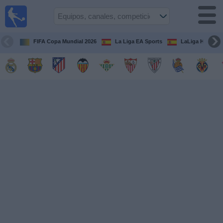
Fútbol
en la
TV
FIFA Copa Mundial 2026
La Liga EA Sports
LaLiga Hypermo
Guía de
Partidos
Televisados
Fútbol
hoy
Equipos
Competiciones
Canales
TV
Otros