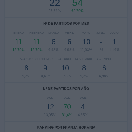
22
54
25,58%
62,79%
Nº DE PARTIDOS POR MES
ENERO
FEBRERO
MARZO
ABRIL
MAYO
JUNIO
JULIO
11
11
6
6
10
-
1
12,79%
12,79%
6,98%
6,98%
11,63%
- %
1,16%
AGOSTO
SEPTIEMBRE
OCTUBRE
NOVIEMBRE
DICIEMBRE
8
9
10
8
6
9,3%
10,47%
11,63%
9,3%
6,98%
Nº DE PARTIDOS POR AÑO
2023
2022
2021
12
70
4
13,95%
81,4%
4,65%
RANKING POR FRANJA HORARIA