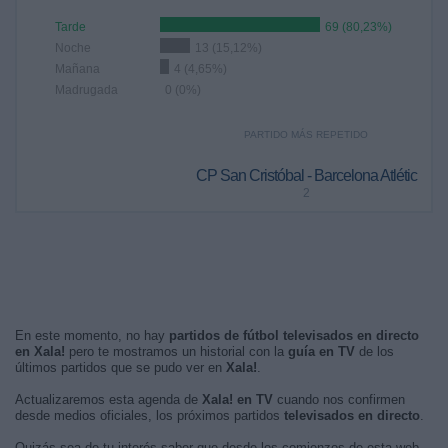
Tarde
69 (80,23%)
Noche
13 (15,12%)
Mañana
4 (4,65%)
Madrugada
0 (0%)
PARTIDO MÁS REPETIDO
CP San Cristóbal - Barcelona Atlétic
2
En este momento, no hay
partidos de fútbol televisados en directo
en Xala!
pero te mostramos un historial con la
guía en TV
de los
últimos partidos que se pudo ver en
Xala!
.
Actualizaremos esta agenda de
Xala! en TV
cuando nos confirmen
desde medios oficiales, los próximos partidos
televisados en directo
.
Quizás sea de tu interés saber que desde los comienzos de esta web,