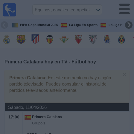
Fútbol
en la
TV
FIFA Copa Mundial 2026
La Liga EA Sports
LaLiga Hypermo
Guía de
Partidos
Televisados
Fútbol
hoy
Primera Catalana hoy en TV - Fútbol hoy
×
Equipos
Primera Catalana:
En este momento no hay ningún
partido televisado. Puedes consultar el historial de
partidos televisados anteriormente.
Competiciones
Sábado, 11/04/2026
Canales
TV
17:00
Primera Catalana
Grupo 1
Otros