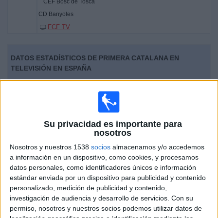
CEF Bosc de Tosca
Deportes
CD Banyoles
FCF TV
Noticias
DATOS ESTADÍSTICOS DE PRIMERA CATALANA EN
Widget
TELEVISIÓN EN ESPAÑA
A fecha de hoy
06/08/2026
y desde que esta web recoge los datos
estadísticos de cuándo y dónde se televisan los partidos de
Fútbol
de la
competición
Primera Catalana
en
España
, que fue el
28/02/2021
,
podemos dar los siguientes datos:
Su privacidad es importante para
nosotros
90
Nosotros y nuestros 1538
socios
almacenamos y/o accedemos
a información en un dispositivo, como cookies, y procesamos
PARTIDOS TELEVISADOS
datos personales, como identificadores únicos e información
89 partidos en abierto
estándar enviada por un dispositivo para publicidad y contenido
98,89%
personalizado, medición de publicidad y contenido,
1 partidos de pago
investigación de audiencia y desarrollo de servicios.
Con su
1,11%
permiso, nosotros y nuestros socios podemos utilizar datos de