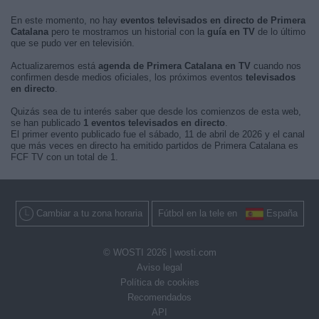
En este momento, no hay
eventos televisados en directo de Primera
Catalana
pero te mostramos un historial con la
guía en TV
de lo último
que se pudo ver en televisión.
Actualizaremos está
agenda de Primera Catalana en TV
cuando nos
confirmen desde medios oficiales, los próximos eventos
televisados
en directo
.
Quizás sea de tu interés saber que desde los comienzos de esta web,
se han publicado
1 eventos televisados en directo
.
El primer evento publicado fue el sábado, 11 de abril de 2026 y el canal
que más veces en directo ha emitido partidos de Primera Catalana es
FCF TV con un total de 1.
Cambiar a tu zona horaria
Fútbol en la tele en
España
© WOSTI 2026 |
wosti.com
Aviso legal
Política de cookies
Recomendados
API