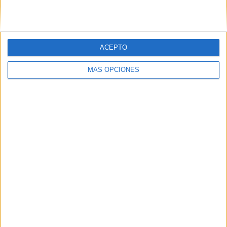
Mollerusa
5 (5,56%)
Martorell
5 (5,56%)
Santboià
4 (4,44%)
Martinenc
4 (4,44%)
Viladecans
3 (3,33%)
ACEPTO
Ver ranking completo
MÁS OPCIONES
Ranking equipos por nº de partidos Visitante
Mollerusa
7 (7,78%)
Manlleu
4 (4,44%)
Argentona
4 (4,44%)
CE Júpiter
4 (4,44%)
Vilanova Geltrú
3 (3,33%)
Ver ranking completo
Nº DE PARTIDOS POR DÍA DE LA SEMANA
LUNES
MARTES
MIÉRCOLES
JUEVES
VIERNES