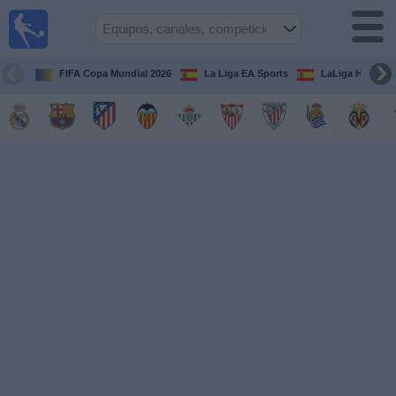
Fútbol
en la
TV
FIFA Copa Mundial 2026
La Liga EA Sports
LaLiga Hypermo
Guía de
Partidos
Televisados
Fútbol
hoy
Equipos
Competiciones
Canales
TV
Otros