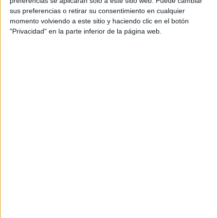
preferencias se aplicarán solo a este sitio web. Puede cambiar
sus preferencias o retirar su consentimiento en cualquier
momento volviendo a este sitio y haciendo clic en el botón
"Privacidad" en la parte inferior de la página web.
Domingo, 05/04/2026
12:00
Segunda Federación
Grupo 3
Sant Andreu
Poblense
Betevé (Barcelona)
Betevé Web
Twitch btvesports
Esport3 (Cataluña)
IB3 (Baleares)
Sábado, 28/03/2026
16:00
Liga Élite Cataluña