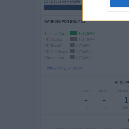
12 partidos de visitante
46,15%
RANKING POR EQUIPOS
Balón de Cádiz
3 (11,54%)
UD Algaida
3 (11,54%)
UD Tesorillo
2 (7,69%)
CD San Roque
2 (7,69%)
Chiclana Industrial
2 (7,69%)
Ver ranking completo
Nº DE 
LUNES
MARTES
MIÉRC
-
-
1
- %
- %
3,8