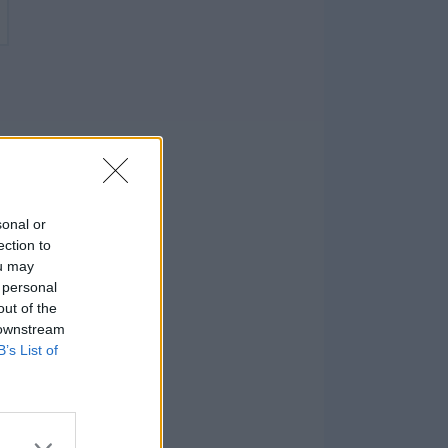
sonal or
ection to
ou may
 personal
out of the
 downstream
B’s List of