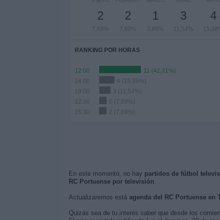
ENERO
FEBRERO
MARZO
ABRIL
MAY
2
2
1
3
4
7,69%
7,69%
3,85%
11,54%
15,38
RANKING POR HORAS
12:00
11 (42,31%)
18:00
4 (15,38%)
19:00
3 (11,54%)
12:30
2 (7,69%)
16:30
2 (7,69%)
En este momento, no hay
partidos de fútbol telev
RC Portuense por televisión
.
Actualizaremos está
agenda del RC Portuense en 
Quizás sea de tu interés saber que desde los comie