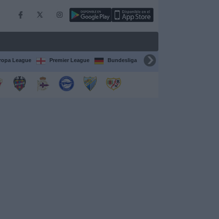
ropa League
Premier League
Bundesliga
Supercopa de España