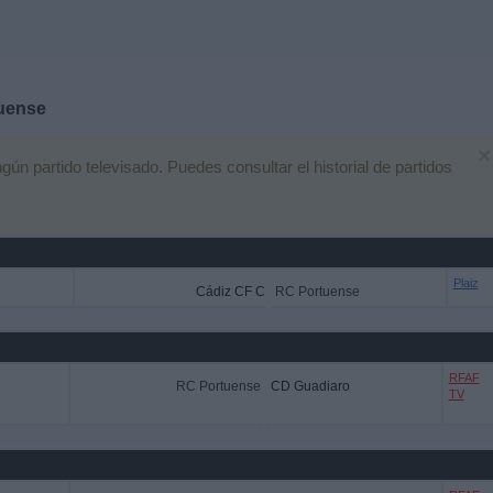
uense
×
n partido televisado. Puedes consultar el historial de partidos
Plaiz
Cádiz CF C
RC Portuense
RFAF
RC Portuense
CD Guadiaro
TV