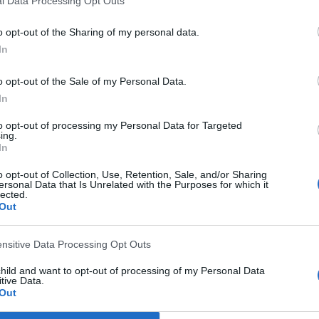
l Data Processing Opt Outs
 los datos estadísticos de cuándo y dónde se televisan los partidos de
Fútbol
del
o opt-out of the Sharing of my personal data.
21
, podemos dar los siguientes datos:
In
o opt-out of the Sale of my Personal Data.
ÚLTIMO PARTIDO EN ABIERTO
In
RC Portuense - CD Guadiaro
92,31%
to opt-out of processing my Personal Data for Targeted
11/09/2022 Copa Andalucía por RFAF TV
ing.
In
o opt-out of Collection, Use, Retention, Sale, and/or Sharing
PARTIDOS
DÍAS
TOTAL
ersonal Data that Is Unrelated with the Purposes for which it
1
1424
3
lected.
Out
CONSECUTIVOS
SIN PARTIDO
CANALES TV
DE PAGO
GRATUÍTO
ensitive Data Processing Opt Outs
child and want to opt-out of processing of my Personal Data
tive Data.
Out
TOTAL
MÁXIMO
TOTAL
4
3
17