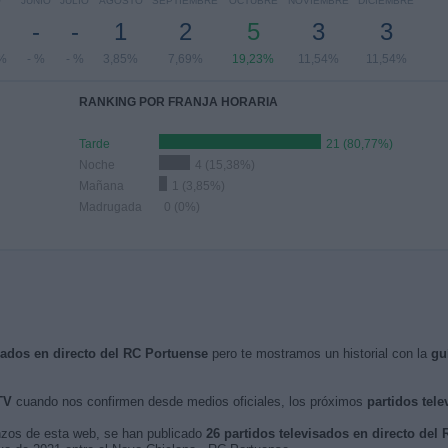
O
JUNIO
JULIO
AGOSTO
SEPTIEMBRE
OCTUBRE
NOVIEMBRE
DICIEMBRE
-
-
1
2
5
3
3
%
- %
- %
3,85%
7,69%
19,23%
11,54%
11,54%
RANKING POR FRANJA HORARIA
Tarde
21 (80,77%)
Noche
4 (15,38%)
Mañana
1 (3,85%)
Madrugada
0 (0%)
isados en directo del RC Portuense
pero te mostramos un historial con la
gu
TV
cuando nos confirmen desde medios oficiales, los próximos
partidos tele
nzos de esta web, se han publicado
26 partidos televisados en directo del