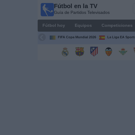
Fútbol en la TV
Fútbol
Guía de Partidos Televisados
en la
TV
Fútbol hoy
Equipos
Competiciones
Guía de
Partidos
FIFA Copa Mundial 2026
La Liga EA Sport
Televisados
Fútbol
hoy
Equipos
Competiciones
Canales
TV
Otros