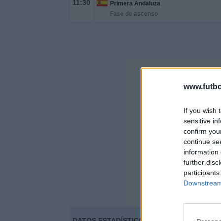
11:30
Primera Andaluza
Fase de ascenso
www.futbo
If you wish 
sensitive in
confirm you
continue se
information 
further disc
participants
Downstream 
DATOS ESTADÍSTICOS DEL EQUIPO RC POR