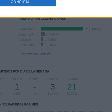
CONFIRM
COMPETICIONES
VS Balón de
RIVALES
Cádiz
RANKING POR COMPETICIONES
Primera Andaluza
22 (84,62%)
Segunda Andaluza
2 (7,69%)
Amistoso
1 (3,85%)
Copa Andalucía
1 (3,85%)
Ver ranking completo
PARTIDOS POR DÍA DE LA SEMANA
OLES
JUEVES
VIERNES
SÁBADO
DOMINGO
1
-
3
21
5%
3,85%
- %
11,54%
80,77%
Nº DE PARTIDOS POR MES