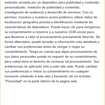
estándar enviada por un dispositivo para publicidad y contenido
Tomares
personalizado, medición de publicidad y contenido,
investigación de audiencia y desarrollo de servicios.
Con su
Cádiz Mirandilla
permiso, nosotros y nuestros socios podemos utilizar datos de
TV FootballClub (Acceder)
localización geográfica precisa e identificación mediante las
características de dispositivos. Puede hacer clic para otorgarnos
Domingo, 03/05/2026
su consentimiento a nosotros y a nuestros 1538 socios para
que llevemos a cabo el procesamiento previamente descrito. De
12:00
Tercera Federación
forma alternativa, puede acceder a información más detallada y
Grupo 10
cambiar sus preferencias antes de otorgar o negar su
consentimiento.
Tenga en cuenta que algún procesamiento de
Cádiz Mirandilla
sus datos personales puede no requerir de su consentimiento,
Ciudad de Lucena
pero usted tiene el derecho de rechazar tal procesamiento. Sus
Plaiz
Cádiz Club de Fútbol YouTube
preferencias se aplicarán solo a este sitio web. Puede cambiar
sus preferencias o retirar su consentimiento en cualquier
momento volviendo a este sitio y haciendo clic en el botón
"Privacidad" en la parte inferior de la página web.