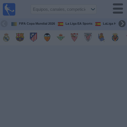
Fútbol
en la
TV
FIFA Copa Mundial 2026
La Liga EA Sports
LaLiga Hypermo
Guía de
Partidos
Televisados
Fútbol
hoy
Equipos
Competiciones
Canales
TV
Otros