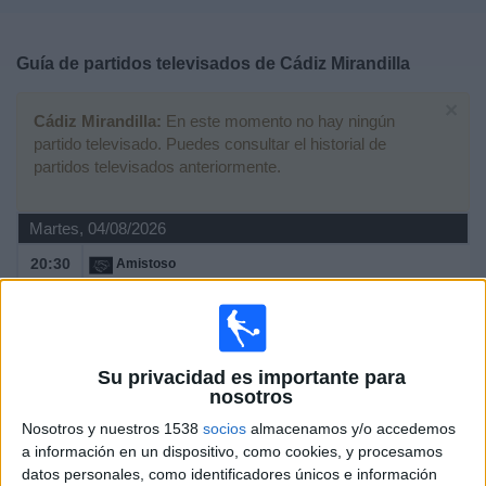
Deportes
Guía de partidos televisados de
Cádiz Mirandilla
Noticias
×
Cádiz Mirandilla:
En este momento no hay ningún
Widget
partido televisado. Puedes consultar el historial de
partidos televisados anteriormente.
Martes, 04/08/2026
20:30
Amistoso
Cádiz Mirandilla
Chiclana Industrial
Plaiz
Su privacidad es importante para
nosotros
Domingo, 10/05/2026
Nosotros y nuestros 1538
socios
almacenamos y/o accedemos
a información en un dispositivo, como cookies, y procesamos
12:00
Tercera Federación
datos personales, como identificadores únicos e información
Grupo 10