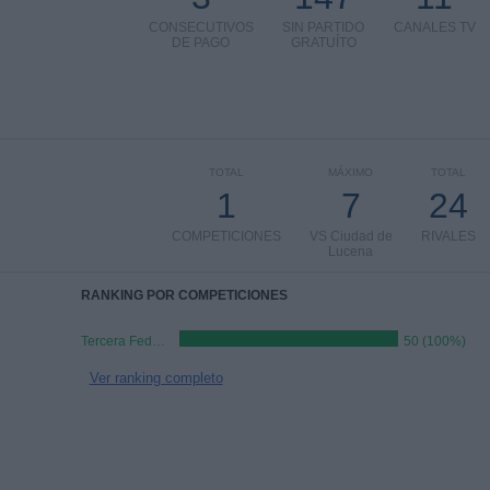
CONSECUTIVOS
SIN PARTIDO
CANALES TV
DE PAGO
GRATUÍTO
TOTAL
MÁXIMO
TOTAL
1
7
24
COMPETICIONES
VS Ciudad de
RIVALES
Lucena
RANKING POR COMPETICIONES
Tercera Federación
50 (100%)
Ver ranking completo