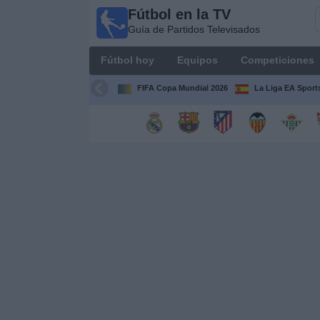
Fútbol en la TV
Fútbol
Guía de Partidos Televisados
en la
TV
Fútbol hoy
Equipos
Competiciones
Guía de
Partidos
FIFA Copa Mundial 2026
La Liga EA Sport
Televisados
Fútbol
hoy
Equipos
Competiciones
Canales
TV
Otros