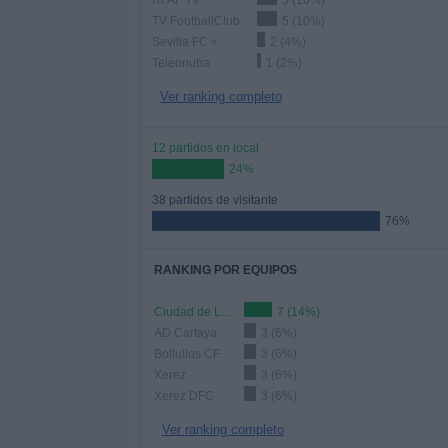
RFAF TV
5 (10%)
TV FootballClub
5 (10%)
Sevilla FC +
2 (4%)
Teleonuba
1 (2%)
Ver ranking completo
12 partidos en local
24%
38 partidos de visitante
76%
RANKING POR EQUIPOS
Ciudad de Lucena
7 (14%)
AD Cartaya
3 (6%)
Bollullos CF
3 (6%)
Xerez
3 (6%)
Xerez DFC
3 (6%)
Ver ranking completo