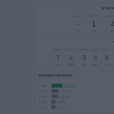
Nº DE 
LUNES
MARTES
MIÉR
-
1
- %
2%
8
ENERO
FEBRERO
MARZO
ABRIL
MAYO
7
8
3
8
6
14%
16%
6%
16%
12%
RANKING POR HORAS
17:00
11 (22%)
12:00
7 (14%)
17:30
6 (12%)
13:30
4 (8%)
16:30
4 (8%)