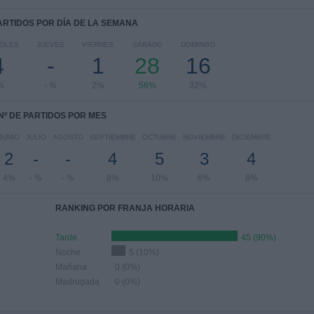
PARTIDOS POR DÍA DE LA SEMANA
COLES
JUEVES
VIERNES
SÁBADO
DOMINGO
4
-
1
28
16
%
- %
2%
56%
32%
Nº DE PARTIDOS POR MES
JUNIO
JULIO
AGOSTO
SEPTIEMBRE
OCTUBRE
NOVIEMBRE
DICIEMBRE
2
-
-
4
5
3
4
4%
- %
- %
8%
10%
6%
8%
RANKING POR FRANJA HORARIA
Tarde
45 (90%)
Noche
5 (10%)
Mañana
0 (0%)
Madrugada
0 (0%)