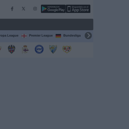
ropa League
Premier League
Bundesliga
Supercopa de España