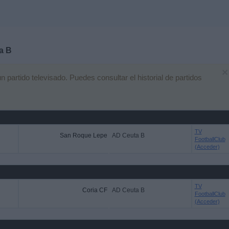
a B
×
artido televisado. Puedes consultar el historial de partidos
TV
San Roque Lepe
AD Ceuta B
FootballClub
(Acceder)
TV
Coria CF
AD Ceuta B
FootballClub
(Acceder)