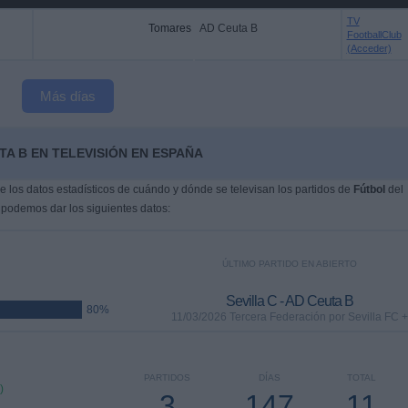
TV
Tomares
AD Ceuta B
FootballClub
(Acceder)
Más días
TA B EN TELEVISIÓN EN ESPAÑA
 los datos estadísticos de cuándo y dónde se televisan los partidos de
Fútbol
del
 podemos dar los siguientes datos:
ÚLTIMO PARTIDO EN ABIERTO
Sevilla C - AD Ceuta B
80%
11/03/2026 Tercera Federación por Sevilla FC +
PARTIDOS
DÍAS
TOTAL
)
3
147
11