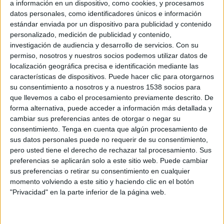
a información en un dispositivo, como cookies, y procesamos
Italia
datos personales, como identificadores únicos e información
Sefutbol.com
SeFutbol YouTube
estándar enviada por un dispositivo para publicidad y contenido
Twitter @SeFutbol
Facebook SeFutbol
personalizado, medición de publicidad y contenido,
investigación de audiencia y desarrollo de servicios.
Con su
Viernes, 23/09/2022
permiso, nosotros y nuestros socios podemos utilizar datos de
localización geográfica precisa e identificación mediante las
17:00
Amistoso Sub-21
características de dispositivos. Puede hacer clic para otorgarnos
su consentimiento a nosotros y a nuestros 1538 socios para
Rumanía
que llevemos a cabo el procesamiento previamente descrito. De
España
forma alternativa, puede acceder a información más detallada y
Sefutbol.com
Twitter @SeFutbol
cambiar sus preferencias antes de otorgar o negar su
SeFutbol YouTube
consentimiento.
Tenga en cuenta que algún procesamiento de
sus datos personales puede no requerir de su consentimiento,
pero usted tiene el derecho de rechazar tal procesamiento. Sus
Martes, 07/06/2022
preferencias se aplicarán solo a este sitio web. Puede cambiar
20:00
Europeo Sub-21
sus preferencias o retirar su consentimiento en cualquier
Fase de Clasificación
momento volviendo a este sitio y haciendo clic en el botón
"Privacidad" en la parte inferior de la página web.
España
Malta
Sefutbol.com
Twitter @SeFutbol