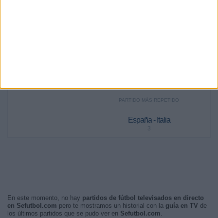
7,14%
25%
42,86%
17,86%
7,14%
RANKING POR FRANJA HORARIA
Tarde
16 (57,14%)
Noche
10 (35,71%)
Mañana
1 (3,57%)
Madrugada
1 (3,57%)
PARTIDO MÁS REPETIDO
España - Italia
3
En este momento, no hay
partidos de fútbol televisados en directo
en Sefutbol.com
pero te mostramos un historial con la
guía en TV
de
los últimos partidos que se pudo ver en
Sefutbol.com
.