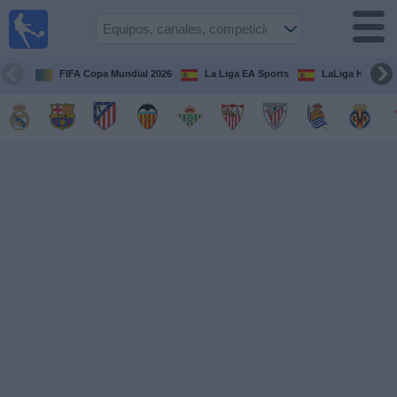
Fútbol
en la
TV
FIFA Copa Mundial 2026
La Liga EA Sports
LaLiga Hypermo
Guía de
Partidos
Televisados
Fútbol
hoy
Equipos
Competiciones
Canales
TV
Otros