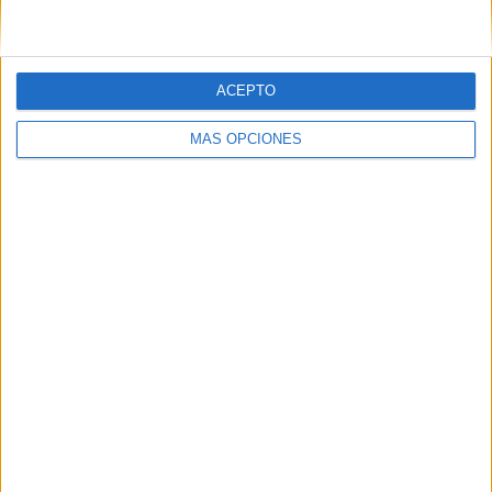
ÚLTIMO PARTIDO
España - Italia
ACEPTO
18/01/2023 Amistoso Sub-19
Ranking equipos por nº de partidos Local
MÁS OPCIONES
España
17 (60,71%)
Costa Rica
2 (7,14%)
Portugal
2 (7,14%)
Francia
1 (3,57%)
Islas Feroe
1 (3,57%)
Ranking equipos por nº de partidos Visitante
España
11 (39,29%)
Italia
3 (10,71%)
Francia
2 (7,14%)
Polonia
1 (3,57%)
Dinamarca
1 (3,57%)