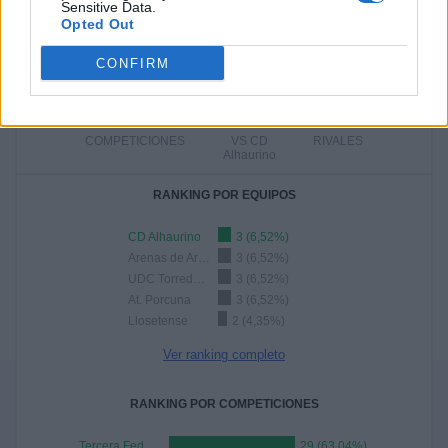
60,87%
Sensitive Data.
Opted Out
18 partidos de visitante
39,13%
CONFIRM
TOTAL
MÁXIMO
TOTAL
4
3
33
COMPETICIONES
VS CD
RIVALES
Alhaurino
RANKING POR EQUIPOS
CD Alhaurino
3 (6,52%)
Arenas de Armilla
3 (6,52%)
UDC Torredonjimeno
3 (6,52%)
At. Porcuna
3 (6,52%)
Llosetense
2 (4,35%)
Ver ranking completo
RANKING POR COMPETICIONES
Tercera Federación
29 (63,04%)