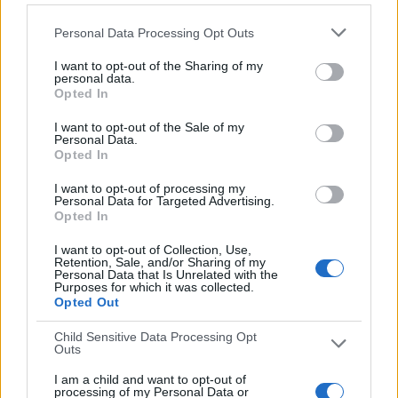
ÚLTIMO PARTIDO EN ABIERTO
Personal Data Processing Opt Outs
UD San Pedro - Arenas de Armilla
10/05/2026 Tercera Federación por RTV Marbella
I want to opt-out of the Sharing of my
personal data.
RANKING POR CANALES
Opted In
I want to opt-out of the Sale of my
RFAF TV
17 (36,96%)
Personal Data.
RTV Marbella
17 (36,96%)
Opted In
Web Directo
7 (15,22%)
IB3
2 (4,35%)
I want to opt-out of processing my
Personal Data for Targeted Advertising.
Footters
1 (2,17%)
Opted In
Ver ranking completo
I want to opt-out of Collection, Use,
Retention, Sale, and/or Sharing of my
Personal Data that Is Unrelated with the
PARTIDOS
DÍAS
TOTAL
Purposes for which it was collected.
0
88
12
Opted Out
CONSECUTIVOS
SIN PARTIDO
CANALES TV
Child Sensitive Data Processing Opt
DE PAGO
GRATUÍTO
Outs
I am a child and want to opt-out of
28 partidos en local
processing of my Personal Data or