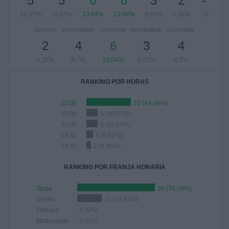
5
5
6
6
3
2
-
10,87%
10,87%
13,04%
13,04%
6,52%
4,35%
- %
AGOSTO
SEPTIEMBRE
OCTUBRE
NOVIEMBRE
DICIEMBRE
2
4
6
3
4
4,35%
8,7%
13,04%
6,52%
8,7%
RANKING POR HORAS
12:00
20 (43,48%)
18:00
5 (10,87%)
20:00
5 (10,87%)
19:30
3 (6,52%)
18:30
2 (4,35%)
RANKING POR FRANJA HORARIA
Tarde
35 (76,09%)
Noche
11 (23,91%)
Mañana
0 (0%)
Madrugada
0 (0%)