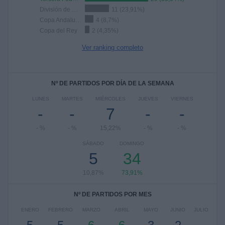
División de Honor Sénior
11 (23,91%)
Copa Andalucía
4 (8,7%)
Copa del Rey
2 (4,35%)
Ver ranking completo
Nº DE PARTIDOS POR DÍA DE LA SEMANA
LUNES
MARTES
MIÉRCOLES
JUEVES
VIERNES
-
-
7
-
-
- %
- %
15,22%
- %
- %
SÁBADO
DOMINGO
5
34
10,87%
73,91%
Nº DE PARTIDOS POR MES
ENERO
FEBRERO
MARZO
ABRIL
MAYO
JUNIO
JULIO