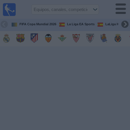
Fútbol
en la
TV
FIFA Copa Mundial 2026
La Liga EA Sports
LaLiga Hypermo
Guía de
Partidos
Televisados
Fútbol
hoy
Equipos
Competiciones
Canales
TV
Otros