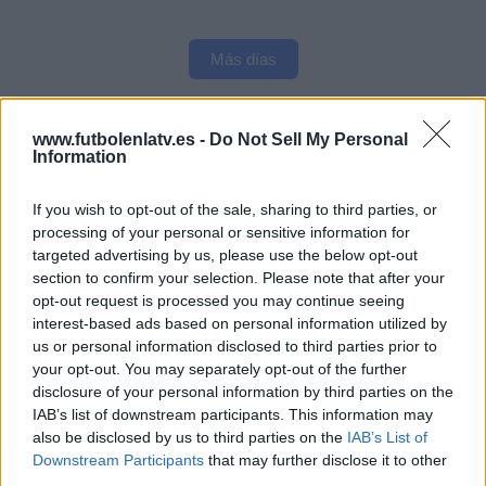
Más días
DATOS ESTADÍSTICOS DEL EQUIPO UD SAN PEDRO EN
www.futbolenlatv.es -
Do Not Sell My Personal
TELEVISIÓN EN ESPAÑA
Information
A fecha de hoy
07/08/2026
y desde que esta web recoge los datos
If you wish to opt-out of the sale, sharing to third parties, or
estadísticos de cuándo y dónde se televisan los partidos de
Fútbol
del
processing of your personal or sensitive information for
equipo
UD San Pedro
en
España
, que fue el
20/06/2015
, podemos dar
targeted advertising by us, please use the below opt-out
los siguientes datos:
section to confirm your selection. Please note that after your
opt-out request is processed you may continue seeing
46
interest-based ads based on personal information utilized by
us or personal information disclosed to third parties prior to
PARTIDOS TELEVISADOS
your opt-out. You may separately opt-out of the further
disclosure of your personal information by third parties on the
38 partidos en abierto
IAB’s list of downstream participants. This information may
82,61%
also be disclosed by us to third parties on the
IAB’s List of
8 partidos de pago
Downstream Participants
that may further disclose it to other
17,39%
third parties.