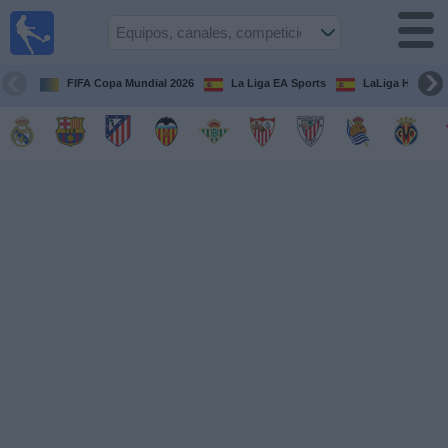
Fútbol
en la
TV
FIFA Copa Mundial 2026
La Liga EA Sports
LaLiga Hypermo
Guía de
Partidos
Televisados
Fútbol
hoy
Equipos
Competiciones
Canales
TV
Otros