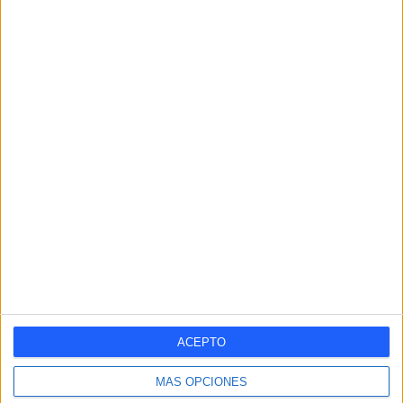
RANKING POR EQUIPOS
Arsenal
13 (6,34%)
Tottenham
12 (5,85%)
Manchester City
12 (5,85%)
Manchester Utd.
11 (5,37%)
Liverpool
10 (4,88%)
Ver ranking completo
RANKING POR COMPETICIONES
Premier League
157 (76,59%)
Championship
30 (14,63%)
Amistoso
6 (2,93%)
FA Cup
4 (1,95%)
League One
4 (1,95%)
ACEPTO
Ver ranking completo
MÁS OPCIONES