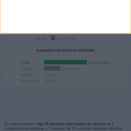
RANKING POR HORAS
16:00
86 (38,57%)
15:00
24 (10,76%)
18:30
22 (9,87%)
21:00
22 (9,87%)
20:30
17 (7,62%)
RANKING POR FRANJA HORARIA
Tarde
163 (73,09%)
Noche
60 (26,91%)
Mañana
0 (0%)
Madrugada
0 (0%)
En este momento,
hay 38 partidos televisados en directo
de 1
competiciones distintas y 1 canales de TV emitirán cada uno de ellos.