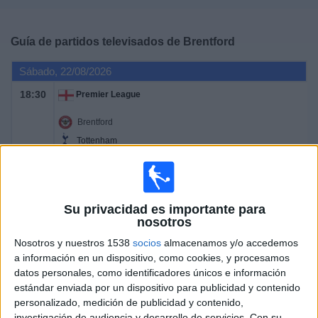
Deportes
Guía de partidos televisados de
Brentford
Noticias
Sábado, 22/08/2026
Widget
18:30
Premier League
Brentford
Tottenham
DAZN (Ver en directo)
Domingo, 30/08/2026
Su privacidad es importante para
15:00
nosotros
Premier League
Nosotros y nuestros 1538
socios
almacenamos y/o accedemos
Leeds Utd
a información en un dispositivo, como cookies, y procesamos
Brentford
datos personales, como identificadores únicos e información
estándar enviada por un dispositivo para publicidad y contenido
DAZN (Ver en directo)
personalizado, medición de publicidad y contenido,
investigación de audiencia y desarrollo de servicios.
Con su