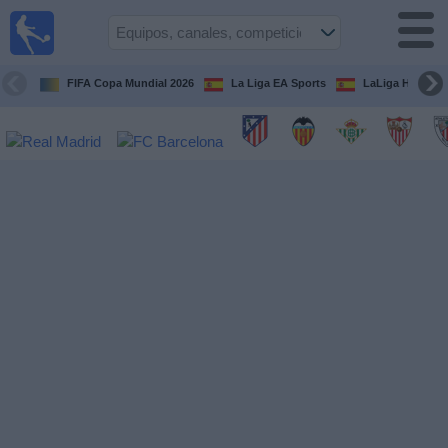
Fútbol
en la
TV
FIFA Copa Mundial 2026
La Liga EA Sports
LaLiga Hypermo
Guía de
Partidos
Televisados
Fútbol
hoy
Equipos
Competiciones
Canales
TV
Otros