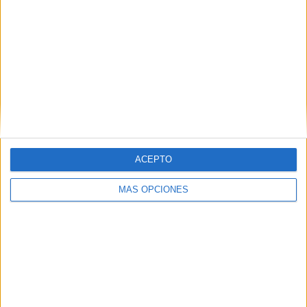
Footters
38 (19,69%)
DAZN App Gratis
38 (19,69%)
Movistar Fútbol
20 (10,36%)
M+ Liga de Campeones
18 (9,33%)
Ver ranking completo
PARTIDOS
DÍAS
TOTAL
26
250
31
CONSECUTIVOS
SIN PARTIDO
CANALES TV
DE PAGO
GRATUÍTO
ACEPTO
96 partidos en local
MÁS OPCIONES
49,74%
97 partidos de visitante
50,26%
TOTAL
MÁXIMO
TOTAL
4
16
41
COMPETICIONES
VS Inter Milan
RIVALES