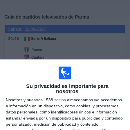
Deportes
Guía de partidos televisados de
Parma
Noticias
Sábado, 22/08/2026
Widget
20:45
Serie A Italiana
Parma
Cagliari
DAZN (Ver en directo)
Sábado, 29/08/2026
Su privacidad es importante para
20:45
Serie A Italiana
nosotros
Nosotros y nuestros 1538
socios
almacenamos y/o accedemos
Juventus
a información en un dispositivo, como cookies, y procesamos
Parma
datos personales, como identificadores únicos e información
estándar enviada por un dispositivo para publicidad y contenido
DAZN (Ver en directo)
personalizado, medición de publicidad y contenido,