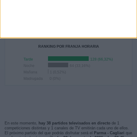
15:00
47 (24,35%)
20:45
39 (20,21%)
18:00
30 (15,54%)
18:30
17 (8,81%)
12:30
14 (7,25%)
RANKING POR FRANJA HORARIA
Tarde
128 (66,32%)
Noche
64 (33,16%)
Mañana
1 (0,52%)
Madrugada
0 (0%)
En este momento,
hay 38 partidos televisados en directo
de 1
competiciones distintas y 1 canales de TV emitirán cada uno de ellos.
El próximo partido del que podrás disfrutar será el
Parma - Cagliari
que