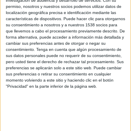
investigación de audiencia y desarrollo de servicios.
Con su
Domingo, 06/09/2026
permiso, nosotros y nuestros socios podemos utilizar datos de
15:00
Serie A Italiana
localización geográfica precisa e identificación mediante las
características de dispositivos. Puede hacer clic para otorgarnos
Parma
su consentimiento a nosotros y a nuestros 1538 socios para
que llevemos a cabo el procesamiento previamente descrito. De
Monza
forma alternativa, puede acceder a información más detallada y
DAZN (Ver en directo)
cambiar sus preferencias antes de otorgar o negar su
consentimiento.
Tenga en cuenta que algún procesamiento de
sus datos personales puede no requerir de su consentimiento,
pero usted tiene el derecho de rechazar tal procesamiento. Sus
preferencias se aplicarán solo a este sitio web. Puede cambiar
sus preferencias o retirar su consentimiento en cualquier
momento volviendo a este sitio y haciendo clic en el botón
"Privacidad" en la parte inferior de la página web.