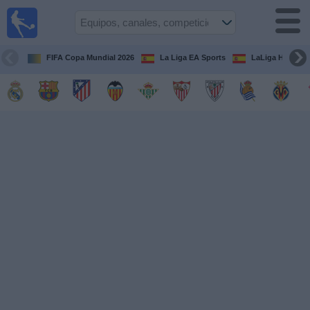
Fútbol
en la
TV
FIFA Copa Mundial 2026
La Liga EA Sports
LaLiga Hypermo
Guía de
Partidos
Televisados
Fútbol
hoy
Equipos
Competiciones
Canales
TV
Otros