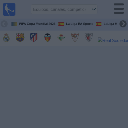
Fútbol
en la
TV
FIFA Copa Mundial 2026
La Liga EA Sports
LaLiga Hypermo
Guía de
Partidos
Televisados
Fútbol
hoy
Equipos
Competiciones
Canales
TV
Otros