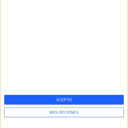
RANKING POR EQUIPOS
Napoli
6 (5,45%)
Juventus
6 (5,45%)
AS Roma
5 (4,55%)
AC Milan
5 (4,55%)
Monza
5 (4,55%)
Ver ranking completo
RANKING POR COMPETICIONES
Serie B Italiana
74 (67,27%)
Serie A Italiana
31 (28,18%)
Coppa Italia
4 (3,64%)
Amistoso
1 (0,91%)
ACEPTO
Ver ranking completo
MÁS OPCIONES
Nº DE PARTIDOS POR DÍA DE LA SEMANA