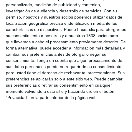
Grupo 2
personalizado, medición de publicidad y contenido,
investigación de audiencia y desarrollo de servicios.
Con su
Caudal
permiso, nosotros y nuestros socios podemos utilizar datos de
Tuilla
localización geográfica precisa e identificación mediante las
características de dispositivos. Puede hacer clic para otorgarnos
TV FootballClub (Acceder)
su consentimiento a nosotros y a nuestros 1538 socios para
que llevemos a cabo el procesamiento previamente descrito. De
Domingo, 03/11/2024
forma alternativa, puede acceder a información más detallada y
cambiar sus preferencias antes de otorgar o negar su
11:00
Tercera Federación
consentimiento.
Tenga en cuenta que algún procesamiento de
Grupo 2
sus datos personales puede no requerir de su consentimiento,
Real Oviedo B
pero usted tiene el derecho de rechazar tal procesamiento. Sus
preferencias se aplicarán solo a este sitio web. Puede cambiar
Tuilla
sus preferencias o retirar su consentimiento en cualquier
RealOviedo YouTube
momento volviendo a este sitio y haciendo clic en el botón
"Privacidad" en la parte inferior de la página web.