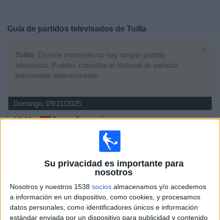
Deportes
Guía de partidos televisados de
Tuilla
Noticias
×
Tuilla:
En este momento no hay ningún partido
Widget
televisado. Puedes consultar el historial de partidos
televisados anteriormente.
Domingo, 09/11/2025
12:00
Tercera Federación
Grupo 2
Sporting Gijón B
Tuilla
Su privacidad es importante para
nosotros
Real Sporting de Gijón YouTube
Nosotros y nuestros 1538
socios
almacenamos y/o accedemos
a información en un dispositivo, como cookies, y procesamos
Domingo, 16/02/2025
datos personales, como identificadores únicos e información
17:30
Tercera Federación
estándar enviada por un dispositivo para publicidad y contenido