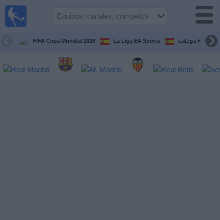
Fútbol
en la
TV
FIFA Copa Mundial 2026
La Liga EA Sports
LaLiga Hypermo
Guía de
Partidos
Televisados
Fútbol
hoy
Equipos
Competiciones
Canales
TV
Otros