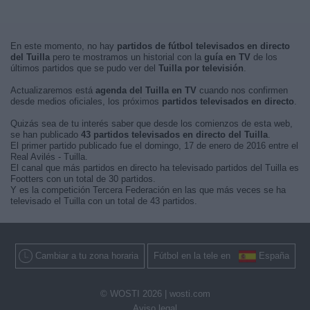
En este momento, no hay
partidos de fútbol televisados en directo
del Tuilla
pero te mostramos un historial con la
guía en TV
de los
últimos partidos que se pudo ver del
Tuilla por televisión
.
Actualizaremos está
agenda del Tuilla en TV
cuando nos confirmen
desde medios oficiales, los próximos
partidos televisados en directo
.
Quizás sea de tu interés saber que desde los comienzos de esta web,
se han publicado
43 partidos televisados en directo del Tuilla
.
El primer partido publicado fue el domingo, 17 de enero de 2016 entre el
Real Avilés - Tuilla.
El canal que más partidos en directo ha televisado partidos del Tuilla es
Footters con un total de 30 partidos.
Y es la competición Tercera Federación en las que más veces se ha
televisado el Tuilla con un total de 43 partidos.
Cambiar a tu zona horaria
Fútbol en la tele en
España
© WOSTI 2026 |
wosti.com
Aviso legal