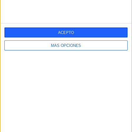
Amistoso
1 (2,5%)
Ver ranking completo
ACEPTO
Nº DE PARTIDOS POR DÍA DE LA SEMANA
LUNES
MARTES
MIÉRCOLES
JUEVES
VIERNES
MÁS OPCIONES
-
-
4
1
1
- %
- %
10%
2,5%
2,5%
SÁBADO
DOMINGO
7
27
17,5%
67,5%
Nº DE PARTIDOS POR MES
ENERO
FEBRERO
MARZO
ABRIL
MAYO
JUNIO
JULIO
AGOSTO
6
5
3
1
1
-
1
1
15%
12,5%
7,5%
2,5%
2,5%
- %
2,5%
2,5%