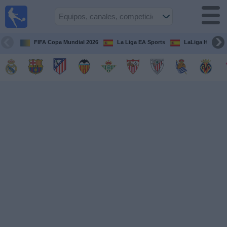
Fútbol
en la
TV
FIFA Copa Mundial 2026
La Liga EA Sports
LaLiga Hypermo
Guía de
Partidos
Televisados
Fútbol
hoy
Equipos
Competiciones
Canales
TV
Otros