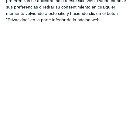
preferencias se aplicarán solo a este sitio web. Puede cambiar
sus preferencias o retirar su consentimiento en cualquier
momento volviendo a este sitio y haciendo clic en el botón
Más días
"Privacidad" en la parte inferior de la página web.
DATOS ESTADÍSTICOS DEL EQUIPO GIJÓN INDUSTRIAL EN
TELEVISIÓN EN ESPAÑA
A fecha de hoy
10/08/2026
y desde que esta web recoge los datos
estadísticos de cuándo y dónde se televisan los partidos de
Fútbol
del
equipo
Gijón Industrial
en
España
, que fue el
19/11/2017
, podemos dar
los siguientes datos:
40
PARTIDOS TELEVISADOS
12 partidos en abierto
30%
28 partidos de pago
70%