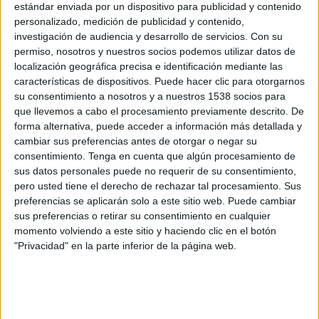
estándar enviada por un dispositivo para publicidad y contenido
Grupo 10
personalizado, medición de publicidad y contenido,
investigación de audiencia y desarrollo de servicios.
Con su
Ayamonte CF
permiso, nosotros y nuestros socios podemos utilizar datos de
Gerena
localización geográfica precisa e identificación mediante las
Web Directo
características de dispositivos. Puede hacer clic para otorgarnos
su consentimiento a nosotros y a nuestros 1538 socios para
Domingo, 03/03/2024
que llevemos a cabo el procesamiento previamente descrito. De
forma alternativa, puede acceder a información más detallada y
12:00
Tercera Federación
cambiar sus preferencias antes de otorgar o negar su
Grupo 10
consentimiento.
Tenga en cuenta que algún procesamiento de
sus datos personales puede no requerir de su consentimiento,
Bollullos CF
pero usted tiene el derecho de rechazar tal procesamiento. Sus
Gerena
preferencias se aplicarán solo a este sitio web. Puede cambiar
Web Directo
sus preferencias o retirar su consentimiento en cualquier
momento volviendo a este sitio y haciendo clic en el botón
"Privacidad" en la parte inferior de la página web.