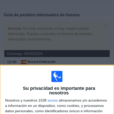
Deportes
Guía de partidos televisados de
Gerena
Noticias
×
Gerena:
En este momento no hay ningún partido
Widget
televisado. Puedes consultar el historial de partidos
televisados anteriormente.
Domingo, 05/05/2024
12:00
Tercera Federación
Grupo 10
Xerez
Gerena
Su privacidad es importante para
Web Directo
nosotros
Nosotros y nuestros 1538
socios
almacenamos y/o accedemos
Domingo, 07/04/2024
a información en un dispositivo, como cookies, y procesamos
datos personales, como identificadores únicos e información
18:00
Tercera Federación