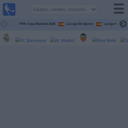
Fútbol
en la
TV
FIFA Copa Mundial 2026
La Liga EA Sports
LaLiga Hypermo
Guía de
Partidos
Televisados
Fútbol
hoy
Equipos
Competiciones
Canales
TV
Otros