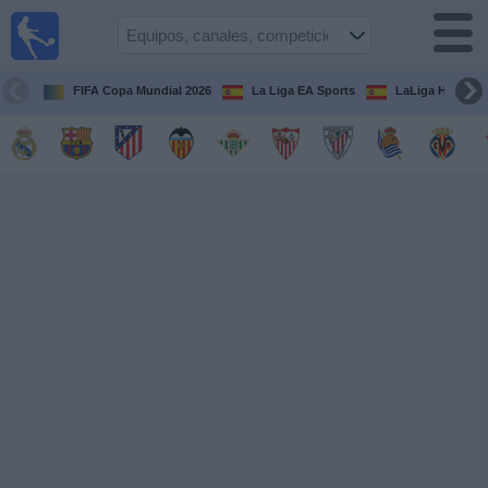
Fútbol
en la
TV
FIFA Copa Mundial 2026
La Liga EA Sports
LaLiga Hypermo
Guía de
Partidos
Televisados
Fútbol
hoy
Equipos
Competiciones
Canales
TV
Otros