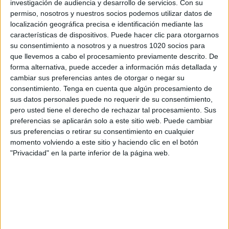
investigación de audiencia y desarrollo de servicios.
Con su
permiso, nosotros y nuestros socios podemos utilizar datos de
localización geográfica precisa e identificación mediante las
Más días
características de dispositivos. Puede hacer clic para otorgarnos
su consentimiento a nosotros y a nuestros 1020 socios para
que llevemos a cabo el procesamiento previamente descrito. De
DATOS ESTADÍSTICOS DE 1ª AUTONÓMICA ALEVÍN EN
forma alternativa, puede acceder a información más detallada y
TELEVISIÓN EN ESPAÑA
cambiar sus preferencias antes de otorgar o negar su
consentimiento.
Tenga en cuenta que algún procesamiento de
A fecha de hoy
05/08/2026
y desde que esta web recoge los datos
sus datos personales puede no requerir de su consentimiento,
estadísticos de cuándo y dónde se televisan los partidos de
Fútbol
de la
pero usted tiene el derecho de rechazar tal procesamiento. Sus
competición
1ª Autonómica Alevín
en
España
, que fue el
23/11/2013
,
preferencias se aplicarán solo a este sitio web. Puede cambiar
podemos dar los siguientes datos:
sus preferencias o retirar su consentimiento en cualquier
138
momento volviendo a este sitio y haciendo clic en el botón
"Privacidad" en la parte inferior de la página web.
PARTIDOS TELEVISADOS
138 partidos en abierto
100%
0 partidos de pago
0%