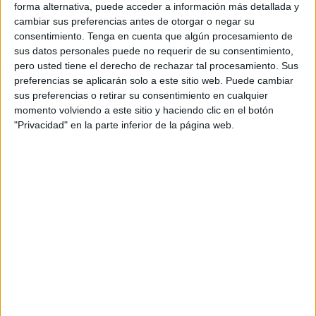
forma alternativa, puede acceder a información más detallada y
cambiar sus preferencias antes de otorgar o negar su
A fecha de hoy
08/08/2026
y desde que esta web recoge los datos
consentimiento.
Tenga en cuenta que algún procesamiento de
estadísticos de cuándo y dónde se televisan los partidos de
Fútbol
del
sus datos personales puede no requerir de su consentimiento,
equipo
Chamartín Vergara
en
España
, que fue el
10/02/2017
, podemos
pero usted tiene el derecho de rechazar tal procesamiento. Sus
dar los siguientes datos:
preferencias se aplicarán solo a este sitio web. Puede cambiar
13
sus preferencias o retirar su consentimiento en cualquier
momento volviendo a este sitio y haciendo clic en el botón
"Privacidad" en la parte inferior de la página web.
PARTIDOS TELEVISADOS
13 partidos en abierto
100%
0 partidos de pago
0%
ÚLTIMO PARTIDO EN ABIERTO
Chamartín Vergara - Real Madrid Academy
23/05/2026 División Honor Infantil por Real Madrid TV
RANKING POR CANALES
Real Madrid TV
13 (100%)