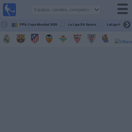
Fútbol
en la
TV
FIFA Copa Mundial 2026
La Liga EA Sports
LaLiga Hypermo
Guía de
Partidos
Televisados
Fútbol
hoy
Equipos
Competiciones
Canales
TV
Otros