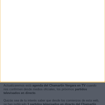
RANKING POR FRANJA HORARIA
Mañana
7 (53,85%)
Tarde
3 (23,08%)
Noche
3 (23,08%)
Madrugada
0 (0%)
En este momento, no hay
partidos de fútbol televisados en directo
del Chamartín Vergara
pero te mostramos un historial con la
guía en
TV
de los últimos partidos que se pudo ver del
Chamartín Vergara por
televisión
.
Actualizaremos está
agenda del Chamartín Vergara en TV
cuando
nos confirmen desde medios oficiales, los próximos
partidos
televisados en directo
.
Quizás sea de tu interés saber que desde los comienzos de esta web,
se han publicado
1 partidos televisados en directo del Chamartín