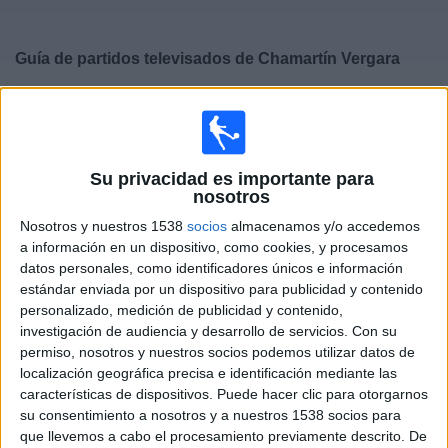
Deportes
Guía de partidos televisados de
Chamartín Vergara
Noticias
×
Chamartín Vergara:
En este momento no hay ningún
Widget
partido televisado. Puedes consultar el historial de
partidos televisados anteriormente.
Su privacidad es importante para
nosotros
Sábado, 23/05/2026
Nosotros y nuestros 1538
socios
almacenamos y/o accedemos
11:00
División Honor Infantil
a información en un dispositivo, como cookies, y procesamos
Grupo 1 (Madrid)
datos personales, como identificadores únicos e información
estándar enviada por un dispositivo para publicidad y contenido
Chamartín Vergara
personalizado, medición de publicidad y contenido,
Real Madrid Academy
investigación de audiencia y desarrollo de servicios.
Con su
permiso, nosotros y nuestros socios podemos utilizar datos de
Real Madrid TV
localización geográfica precisa e identificación mediante las
características de dispositivos. Puede hacer clic para otorgarnos
su consentimiento a nosotros y a nuestros 1538 socios para
DATOS ESTADÍSTICOS DEL EQUIPO CHAMARTÍN
que llevemos a cabo el procesamiento previamente descrito. De
VERGARA EN TELEVISIÓN EN ESPAÑA