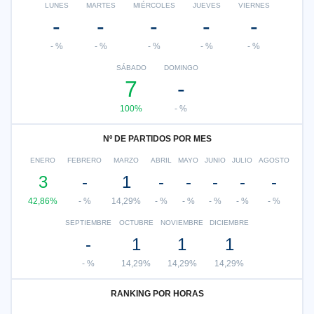
LUNES
MARTES
MIÉRCOLES
JUEVES
VIERNES
-
-
-
-
-
- %
- %
- %
- %
- %
SÁBADO
DOMINGO
7
-
100%
- %
Nº DE PARTIDOS POR MES
ENERO
FEBRERO
MARZO
ABRIL
MAYO
JUNIO
JULIO
AGOSTO
3
-
1
-
-
-
-
-
42,86%
- %
14,29%
- %
- %
- %
- %
- %
SEPTIEMBRE
OCTUBRE
NOVIEMBRE
DICIEMBRE
-
1
1
1
- %
14,29%
14,29%
14,29%
RANKING POR HORAS