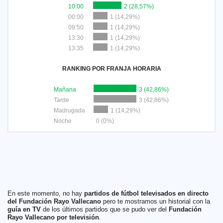
10:00
2 (28,57%)
00:00
1 (14,29%)
09:50
1 (14,29%)
13:30
1 (14,29%)
13:35
1 (14,29%)
RANKING POR FRANJA HORARIA
Mañana
3 (42,86%)
Tarde
3 (42,86%)
Madrugada
1 (14,29%)
Noche
0 (0%)
En este momento, no hay
partidos de fútbol televisados en directo
del Fundación Rayo Vallecano
pero te mostramos un historial con la
guía en TV
de los últimos partidos que se pudo ver del
Fundación
Rayo Vallecano por televisión
.