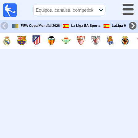
Fútbol
en la
TV
FIFA Copa Mundial 2026
La Liga EA Sports
LaLiga Hypermo
Guía de
Partidos
Televisados
Fútbol
hoy
Equipos
Competiciones
Canales
TV
Otros