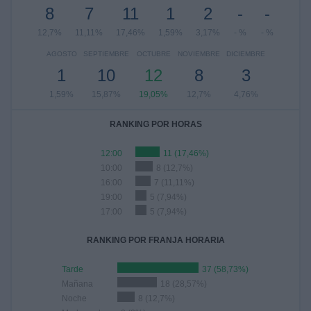
8
7
11
1
2
-
-
12,7%
11,11%
17,46%
1,59%
3,17%
- %
- %
AGOSTO
SEPTIEMBRE
OCTUBRE
NOVIEMBRE
DICIEMBRE
1
10
12
8
3
1,59%
15,87%
19,05%
12,7%
4,76%
RANKING POR HORAS
12:00
11 (17,46%)
10:00
8 (12,7%)
16:00
7 (11,11%)
19:00
5 (7,94%)
17:00
5 (7,94%)
RANKING POR FRANJA HORARIA
Tarde
37 (58,73%)
Mañana
18 (28,57%)
Noche
8 (12,7%)