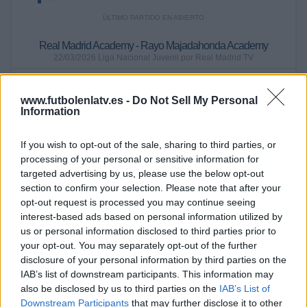
ÚLTIMO PARTIDO EN ABIERTO
Real Madrid Academy - Rayo Majadahonda Academy
22/03/2026 Liga Nacional Juvenil por Real Madrid TV
RANKING POR CANALES
www.futbolenlatv.es -
Do Not Sell My Personal
Information
Real Madrid TV
59 (93,65%)
GOL
1 (1,59%)
Extv
1 (1,59%)
If you wish to opt-out of the sale, sharing to third parties, or
Getafe CF YouTube
1 (1,59%)
processing of your personal or sensitive information for
TV FootballClub
1 (1,59%)
targeted advertising by us, please use the below opt-out
section to confirm your selection. Please note that after your
Ver ranking completo
opt-out request is processed you may continue seeing
interest-based ads based on personal information utilized by
PARTIDOS
DÍAS
TOTAL
us or personal information disclosed to third parties prior to
0
136
5
your opt-out. You may separately opt-out of the further
disclosure of your personal information by third parties on the
CONSECUTIVOS
SIN PARTIDO
CANALES TV
IAB’s list of downstream participants. This information may
DE PAGO
GRATUÍTO
also be disclosed by us to third parties on the
IAB’s List of
Downstream Participants
that may further disclose it to other
12 partidos en local