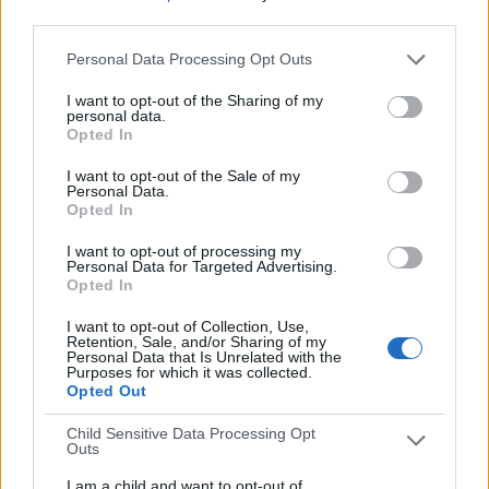
third parties.
19,05%
51 partidos de visitante
Personal Data Processing Opt Outs
80,95%
I want to opt-out of the Sharing of my
TOTAL
MÁXIMO
TOTAL
personal data.
15
59
4
Opted In
I want to opt-out of the Sale of my
COMPETICIONES
VS Real Madrid
RIVALES
Personal Data.
Academy
Opted In
RANKING POR EQUIPOS
I want to opt-out of processing my
Personal Data for Targeted Advertising.
Real Madrid Academy
59 (93,65%)
Opted In
Getafe Academy
2 (3,17%)
I want to opt-out of Collection, Use,
Trival Valderas Academy
1 (1,59%)
Retention, Sale, and/or Sharing of my
Flecha Negra
1 (1,59%)
Personal Data that Is Unrelated with the
Purposes for which it was collected.
Ver ranking completo
Opted Out
Child Sensitive Data Processing Opt
RANKING POR COMPETICIONES
Outs
I am a child and want to opt-out of
División Honor Juvenil
19 (30,16%)