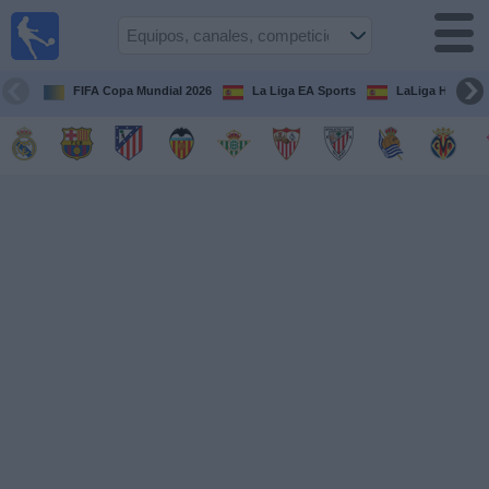
Fútbol
en la
TV
FIFA Copa Mundial 2026
La Liga EA Sports
LaLiga Hypermo
Guía de
Partidos
Televisados
Fútbol
hoy
Equipos
Competiciones
Canales
TV
Otros