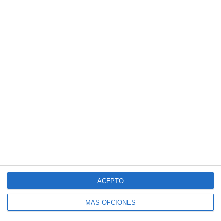
ÚLTIMO PARTIDO EN ABIERTO
Real Madrid Academy - CD San Fernando Academy
31/01/2026 División Honor Infantil por Real Madrid TV
RANKING POR CANALES
Real Madrid TV
22 (95,65%)
RFAF TV
1 (4,35%)
Real Betis TV
1 (4,35%)
Ver ranking completo
PARTIDOS
DÍAS
TOTAL
0
187
3
CONSECUTIVOS
SIN PARTIDO
CANALES TV
DE PAGO
GRATUÍTO
ACEPTO
3 partidos en local
13,04%
MÁS OPCIONES
20 partidos de visitante