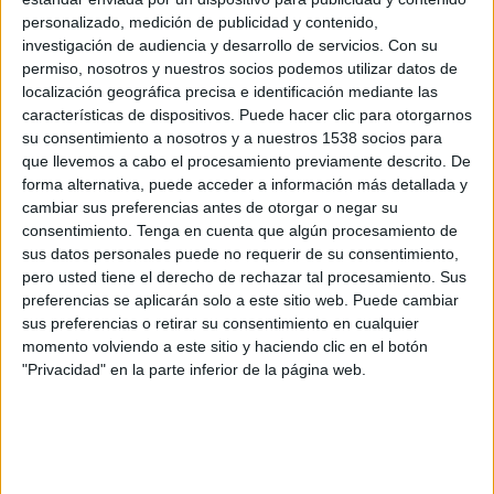
15:30
Memorial Manuel Fernández Trigo
personalizado, medición de publicidad y contenido,
investigación de audiencia y desarrollo de servicios.
Con su
Real Madrid Academy
permiso, nosotros y nuestros socios podemos utilizar datos de
CD San Fernando Academy
localización geográfica precisa e identificación mediante las
Real Madrid TV
características de dispositivos. Puede hacer clic para otorgarnos
su consentimiento a nosotros y a nuestros 1538 socios para
que llevemos a cabo el procesamiento previamente descrito. De
Domingo, 11/05/2025
forma alternativa, puede acceder a información más detallada y
10:00
1ª Autonómica Juvenil
cambiar sus preferencias antes de otorgar o negar su
Grupo 1 (Madrid)
consentimiento.
Tenga en cuenta que algún procesamiento de
sus datos personales puede no requerir de su consentimiento,
Real Madrid Academy
pero usted tiene el derecho de rechazar tal procesamiento. Sus
preferencias se aplicarán solo a este sitio web. Puede cambiar
CD San Fernando Academy
sus preferencias o retirar su consentimiento en cualquier
Real Madrid TV
momento volviendo a este sitio y haciendo clic en el botón
"Privacidad" en la parte inferior de la página web.