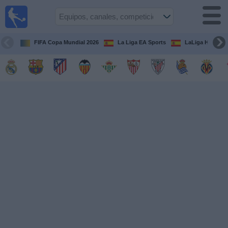
Fútbol
en la
TV
FIFA Copa Mundial 2026
La Liga EA Sports
LaLiga Hypermo
Guía de
Partidos
Televisados
Fútbol
hoy
Equipos
Competiciones
Canales
TV
Otros