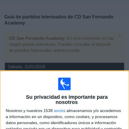
Deportes
Guía de partidos televisados de
CD San Fernando
Noticias
Academy
×
Widget
CD San Fernando Academy:
En este momento no hay
ningún partido televisado. Puedes consultar el historial
de partidos televisados anteriormente.
Sábado, 31/01/2026
13:00
División Honor Infantil
Grupo 1 (Madrid)
Real Madrid Academy
Su privacidad es importante para
CD San Fernando Academy
nosotros
Real Madrid TV
Nosotros y nuestros 1538
socios
almacenamos y/o accedemos
a información en un dispositivo, como cookies, y procesamos
datos personales, como identificadores únicos e información
Domingo, 07/12/2025
estándar enviada por un dispositivo para publicidad y contenido