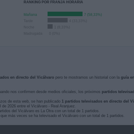
RANKING POR FRANJA HORARIA
Mañana
7 (58,33%)
Tarde
4 (33,33%)
Noche
1 (8,33%)
Madrugada
0 (0%)
sados en directo del Vicálvaro
pero te mostramos un historial con la
guía e
ando nos confirmen desde medios oficiales, los próximos
partidos televisa
nzos de esta web, se han publicado
1 partidos televisados en directo del V
l de 2026 entre el Vicálvaro - Real Aranjuez.
rtidos del Vicálvaro es La Otra con un total de 1 partidos.
que más veces se ha televisado el Vicálvaro con un total de 1 partidos.