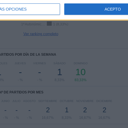
Tercera Federación
4 (33,33%)
ÁS OPCIONES
ACEPTO
Regional Preferente
4 (33,33%)
1ª Autonómica Preferente
3 (25%)
1ª Autonómica Juvenil
1 (8,33%)
Ver ranking completo
PARTIDOS POR DÍA DE LA SEMANA
OLES
JUEVES
VIERNES
SÁBADO
DOMINGO
1
-
-
1
10
3%
- %
- %
8,33%
83,33%
Nº DE PARTIDOS POR MES
JUNIO
JULIO
AGOSTO
SEPTIEMBRE
OCTUBRE
NOVIEMBRE
DICIEMBRE
-
-
-
2
1
2
2
- %
- %
- %
16,67%
8,33%
16,67%
16,67%