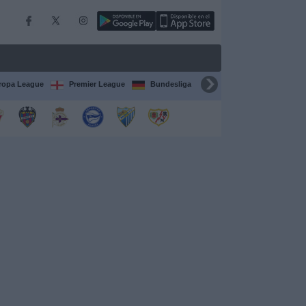
ropa League
Premier League
Bundesliga
Supercopa de España