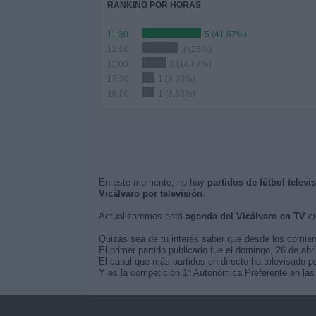
RANKING POR HORAS
11:30
5 (41,67%)
12:00
3 (25%)
11:00
2 (16,67%)
17:30
1 (8,33%)
19:00
1 (8,33%)
En este momento, no hay
partidos de fútbol televi
Vicálvaro por televisión
.
Actualizaremos está
agenda del Vicálvaro en TV
cu
Quizás sea de tu interés saber que desde los comie
El primer partido publicado fue el domingo, 26 de abri
El canal que más partidos en directo ha televisado pa
Y es la competición 1ª Autonómica Preferente en las 