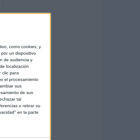
ivo, como cookies, y
por un dispositivo
ón de audiencia y
de localización
 clic para
bo el procesamiento
cambiar sus
esamiento de sus
echazar tal
erencias o retirar su
vacidad" en la parte