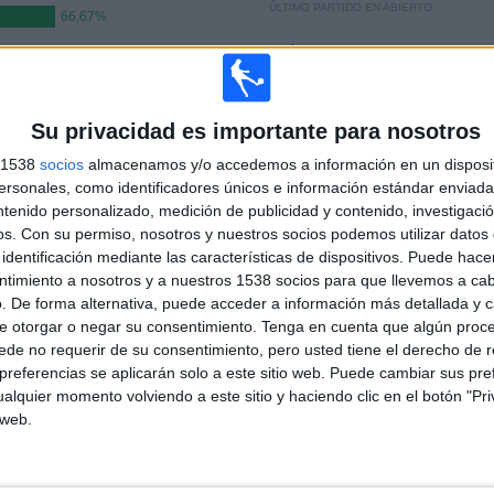
ÚLTIMO PARTIDO EN ABIERTO
66,67%
Vicálvaro - Real Aranjuez
26/04/2026 1ª Autonómica Preferente por La
Otra
Su privacidad es importante para nosotros
PARTIDOS
DÍAS
TOTAL
s 1538
socios
almacenamos y/o accedemos a información en un disposit
0
101
4
sonales, como identificadores únicos e información estándar enviada 
ntenido personalizado, medición de publicidad y contenido, investigaci
CONSECUTIVOS
SIN PARTIDO
CANALES TV
os.
Con su permiso, nosotros y nuestros socios podemos utilizar datos 
DE PAGO
GRATUÍTO
identificación mediante las características de dispositivos. Puede hacer
ntimiento a nosotros y a nuestros 1538 socios para que llevemos a ca
. De forma alternativa, puede acceder a información más detallada y 
e otorgar o negar su consentimiento.
Tenga en cuenta que algún proc
de no requerir de su consentimiento, pero usted tiene el derecho de r
TOTAL
MÁXIMO
TOTAL
4
2
11
referencias se aplicarán solo a este sitio web. Puede cambiar sus pref
alquier momento volviendo a este sitio y haciendo clic en el botón "Pri
COMPETICIONES
VS Real
RIVALES
 web.
Aranjuez
RANKING POR COMPETICIONES