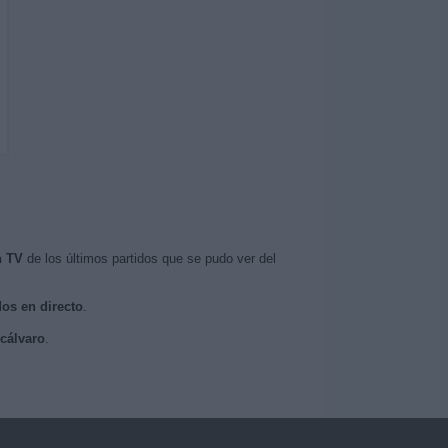
n TV
de los últimos partidos que se pudo ver del
dos en directo
.
icálvaro
.