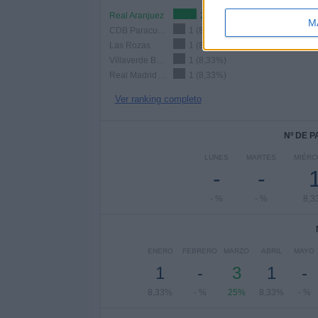
Real Aranjuez
2 (16,67%)
M
CDB Paracuellos Antamira
1 (8,33%)
Las Rozas
1 (8,33%)
Villaverde Boetticher
1 (8,33%)
Real Madrid Academy
1 (8,33%)
Ver ranking completo
Nº DE 
LUNES
MARTES
MIÉRC
-
-
- %
- %
8,3
ENERO
FEBRERO
MARZO
ABRIL
MAYO
1
-
3
1
-
8,33%
- %
25%
8,33%
- %