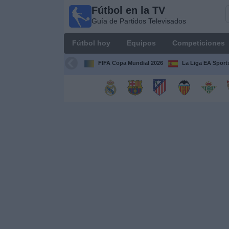
Fútbol en la TV
Fútbol
Guía de Partidos Televisados
en la
TV
Fútbol hoy
Equipos
Competiciones
Guía de
Partidos
FIFA Copa Mundial 2026
La Liga EA Sport
Televisados
Fútbol
hoy
Equipos
Competiciones
Canales
TV
Otros