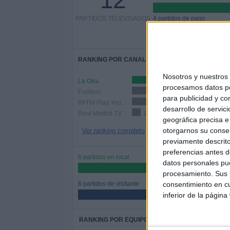
12
PARTIDOS TELEVISADOS
4 partidos de pago
33,33%
RANKING POR CANALES
Nosotros y nuestro
La Otra
6 (50%)
procesamos datos per
Footters
4 (33,33%)
para publicidad y co
RFFM Play YouTube
2 (16,67%)
desarrollo de servici
Real Madrid TV
1 (8,33%)
geográfica precisa e 
otorgarnos su conse
Ver ranking completo
previamente descrito
preferencias antes d
6 partidos en local
datos personales pue
50%
procesamiento. Sus p
6 partidos de visitante
consentimiento en cu
50%
inferior de la página
RANKING POR EQUIPOS