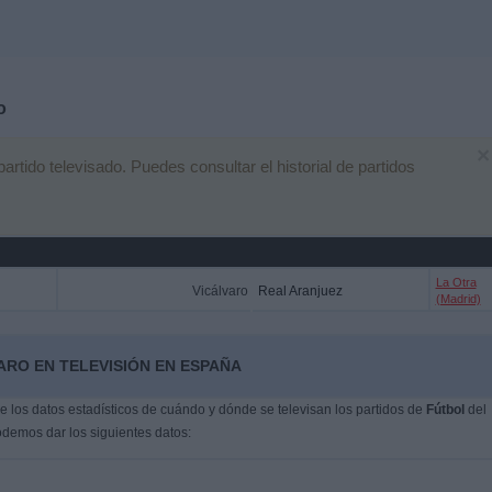
o
×
tido televisado. Puedes consultar el historial de partidos
La Otra
Vicálvaro
Real Aranjuez
(Madrid)
ARO EN TELEVISIÓN EN ESPAÑA
 los datos estadísticos de cuándo y dónde se televisan los partidos de
Fútbol
del
odemos dar los siguientes datos: