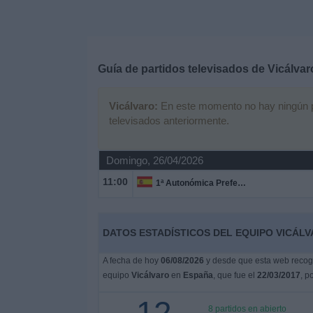
Deportes
Noticias
Guía de partidos televisados de
Vicálvar
Widget
Vicálvaro:
En este momento no hay ningún par
televisados anteriormente.
Domingo, 26/04/2026
11:00
1ª Autonómica Preferente
DATOS ESTADÍSTICOS DEL EQUIPO VICÁLV
A fecha de hoy
06/08/2026
y desde que esta web recoge
equipo
Vicálvaro
en
España
, que fue el
22/03/2017
, p
8 partidos en abierto