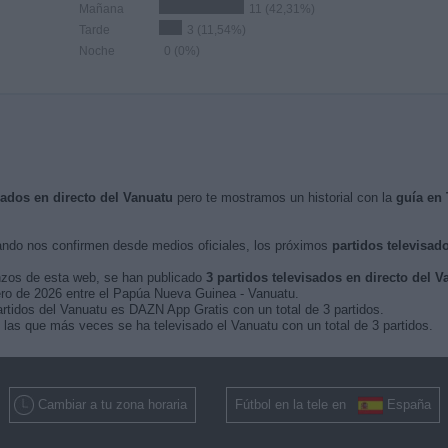
Mañana
11 (42,31%)
Tarde
3 (11,54%)
Noche
0 (0%)
sados en directo del Vanuatu
pero te mostramos un historial con la
guía en
ndo nos confirmen desde medios oficiales, los próximos
partidos televisad
nzos de esta web, se han publicado
3 partidos televisados en directo del V
brero de 2026 entre el Papúa Nueva Guinea - Vanuatu.
artidos del Vanuatu es DAZN App Gratis con un total de 3 partidos.
as que más veces se ha televisado el Vanuatu con un total de 3 partidos.
Cambiar a tu zona horaria
Fútbol en la tele en
España