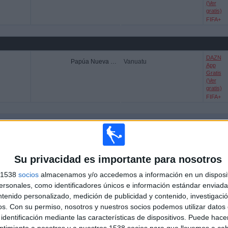
(Ver
gratis)
FIFA+
DAZN
Papúa Nueva Guinea
Vanuatu
App
Gratis
(Ver
gratis)
FIFA+
U EN TELEVISIÓN EN ESPAÑA
 los datos estadísticos de cuándo y dónde se televisan los partidos de
Fútbol
del
Su privacidad es importante para nosotros
demos dar los siguientes datos:
s 1538
socios
almacenamos y/o accedemos a información en un disposit
sonales, como identificadores únicos e información estándar enviada 
ÚLTIMO PARTIDO EN ABIERTO
88,46%
ntenido personalizado, medición de publicidad y contenido, investigaci
os.
Con su permiso, nosotros y nuestros socios podemos utilizar datos 
Vanuatu - Fiyi
identificación mediante las características de dispositivos. Puede hacer
05/03/2026 FIFA Copa Mundial Femenina por
DAZN App Gratis, FIFA+
ntimiento a nosotros y a nuestros 1538 socios para que llevemos a ca