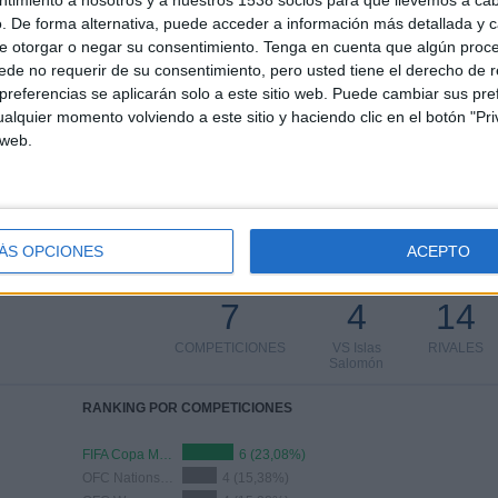
. De forma alternativa, puede acceder a información más detallada y 
e otorgar o negar su consentimiento.
Tenga en cuenta que algún proc
de no requerir de su consentimiento, pero usted tiene el derecho de r
PARTIDOS
DÍAS
TOTAL
%)
referencias se aplicarán solo a este sitio web. Puede cambiar sus pref
0
154
8
alquier momento volviendo a este sitio y haciendo clic en el botón "Pri
CONSECUTIVOS
SIN PARTIDO
CANALES TV
 web.
DE PAGO
GRATUÍTO
ÁS OPCIONES
ACEPTO
TOTAL
MÁXIMO
TOTAL
7
4
14
COMPETICIONES
VS Islas
RIVALES
Salomón
RANKING POR COMPETICIONES
FIFA Copa Mundial 2026
6 (23,08%)
OFC Nations Cup
4 (15,38%)