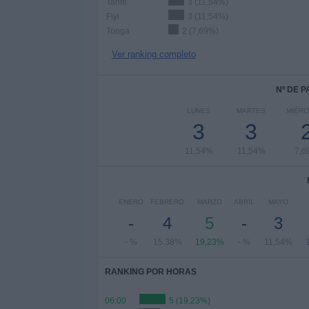
Tahití
3 (11,54%)
Fiyi
3 (11,54%)
Tonga
2 (7,69%)
Ver ranking completo
Nº DE 
LUNES
MARTES
MIÉRC
3
3
11,54%
11,54%
7,6
ENERO
FEBRERO
MARZO
ABRIL
MAYO
-
4
5
-
3
- %
15,38%
19,23%
- %
11,54%
RANKING POR HORAS
06:00
5 (19,23%)