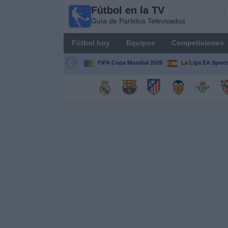
Fútbol en la TV
Fútbol
Guía de Partidos Televisados
en la
TV
Fútbol hoy
Equipos
Competiciones
Guía de
Partidos
FIFA Copa Mundial 2026
La Liga EA Sport
Televisados
Fútbol
hoy
Equipos
Competiciones
Canales
TV
Otros