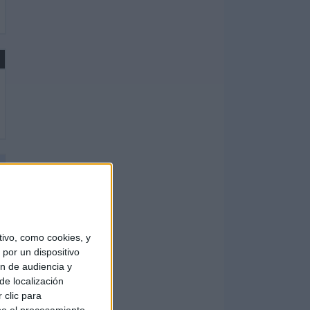
ivo, como cookies, y
por un dispositivo
ón de audiencia y
de localización
 clic para
bo el procesamiento