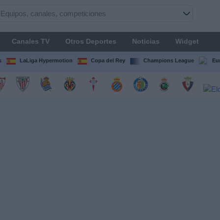
Canales TV
Otros Deportes
Noticias
Widget
s
LaLiga Hypermotion
Copa del Rey
Champions League
Eu