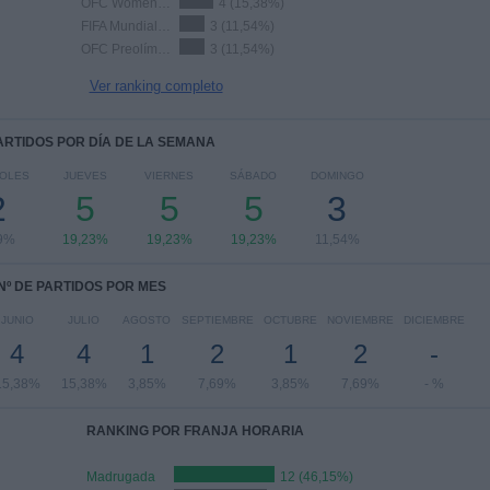
OFC Women's Nations Cup
4 (15,38%)
FIFA Mundial Sub-20
3 (11,54%)
OFC Preolímpico
3 (11,54%)
Ver ranking completo
PARTIDOS POR DÍA DE LA SEMANA
OLES
JUEVES
VIERNES
SÁBADO
DOMINGO
2
5
5
5
3
9%
19,23%
19,23%
19,23%
11,54%
Nº DE PARTIDOS POR MES
JUNIO
JULIO
AGOSTO
SEPTIEMBRE
OCTUBRE
NOVIEMBRE
DICIEMBRE
4
4
1
2
1
2
-
15,38%
15,38%
3,85%
7,69%
3,85%
7,69%
- %
RANKING POR FRANJA HORARIA
Madrugada
12 (46,15%)