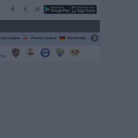
ropa League
Premier League
Bundesliga
Supercopa de España