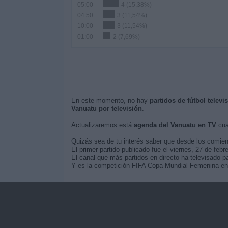
05:00
4 (15,38%)
04:50
3 (11,54%)
10:00
3 (11,54%)
01:00
2 (7,69%)
En este momento, no hay
partidos de fútbol televi
Vanuatu por televisión
.
Actualizaremos está
agenda del Vanuatu en TV
cua
Quizás sea de tu interés saber que desde los comie
El primer partido publicado fue el viernes, 27 de fe
El canal que más partidos en directo ha televisado p
Y es la competición FIFA Copa Mundial Femenina en l