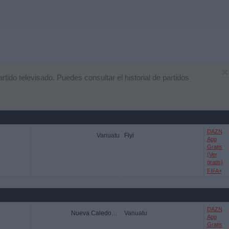
×
ido televisado. Puedes consultar el historial de partidos
DAZN
Vanuatu
Fiyi
App
Gratis
(Ver
gratis)
FIFA+
DAZN
Nueva Caledonia
Vanuatu
App
Gratis