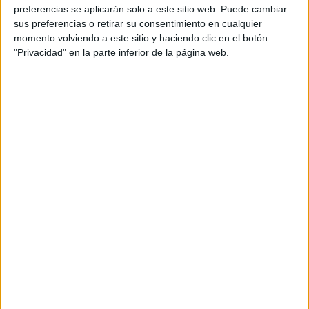
preferencias se aplicarán solo a este sitio web. Puede cambiar
sus preferencias o retirar su consentimiento en cualquier
momento volviendo a este sitio y haciendo clic en el botón
"Privacidad" en la parte inferior de la página web.
Islas Salomón
Samoa
FIFA+
Lunes, 14/07/2025
09:00
OFC Women's Nations Cup
Tahití
Vanuatu
FIFA+