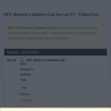
Deportes
OFC Women's Nations Cup hoy en TV - Fútbol hoy
Noticias
×
OFC Women's Nations Cup:
En este momento no hay
Widget
ningún partido televisado. Puedes consultar el historial
de partidos televisados anteriormente.
Sábado, 19/07/2025
05:30
OFC Women's Nations Cup
Fiyi
Samoa
FIFA+
09:00
OFC Women's Nations Cup