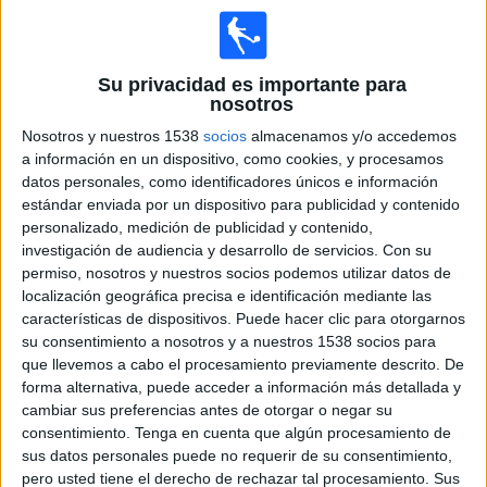
Su privacidad es importante para
nosotros
Papúa Nueva Guinea
Nosotros y nuestros 1538
socios
almacenamos y/o accedemos
Islas Salomón
a información en un dispositivo, como cookies, y procesamos
FIFA+
datos personales, como identificadores únicos e información
estándar enviada por un dispositivo para publicidad y contenido
Miércoles, 16/07/2025
personalizado, medición de publicidad y contenido,
investigación de audiencia y desarrollo de servicios.
Con su
05:00
OFC Women's Nations Cup
permiso, nosotros y nuestros socios podemos utilizar datos de
localización geográfica precisa e identificación mediante las
características de dispositivos. Puede hacer clic para otorgarnos
su consentimiento a nosotros y a nuestros 1538 socios para
que llevemos a cabo el procesamiento previamente descrito. De
Papúa Nueva Guinea
forma alternativa, puede acceder a información más detallada y
Fiyi
cambiar sus preferencias antes de otorgar o negar su
consentimiento.
Tenga en cuenta que algún procesamiento de
FIFA+
sus datos personales puede no requerir de su consentimiento,
09:00
OFC Women's Nations Cup
pero usted tiene el derecho de rechazar tal procesamiento. Sus