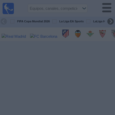
Fútbol
en la
TV
FIFA Copa Mundial 2026
La Liga EA Sports
LaLiga Hypermo
Guía de
Partidos
Televisados
Fútbol
hoy
Equipos
Competiciones
Canales
TV
Otros