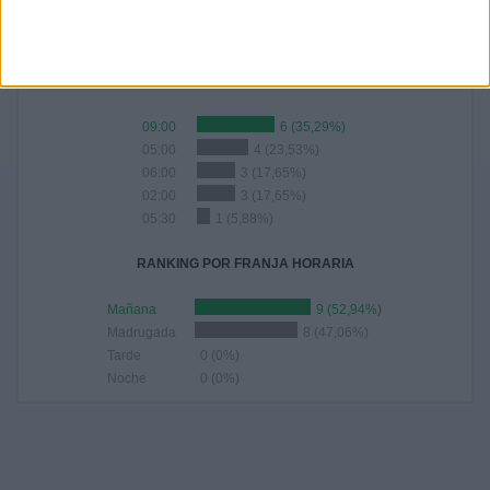
17
100%
RANKING POR HORAS
09:00
6 (35,29%)
05:00
4 (23,53%)
06:00
3 (17,65%)
02:00
3 (17,65%)
05:30
1 (5,88%)
RANKING POR FRANJA HORARIA
Mañana
9 (52,94%)
Madrugada
8 (47,06%)
Tarde
0 (0%)
Noche
0 (0%)