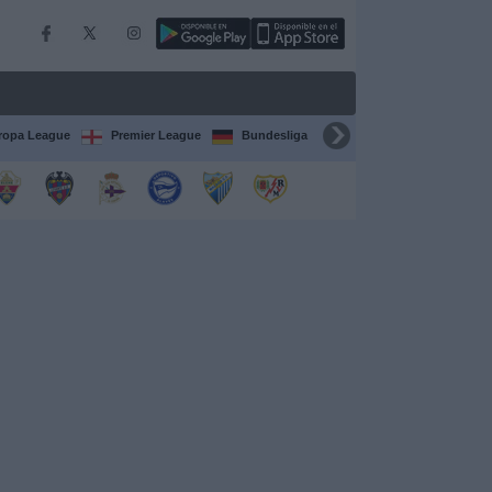
ropa League
Premier League
Bundesliga
Supercopa de España