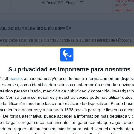
The AFC Hub
Al-Duhail SC
Sharjah FC
YouTube
OneFootball
AIL SC EN TELEVISIÓN EN ESPAÑA
 los datos estadísticos de cuándo y dónde se televisan los partidos de
Fútbol
del
, podemos dar los siguientes datos:
ÚLTIMO PARTIDO EN ABIERTO
52,78%
Su privacidad es importante para nosotros
Al Ahli - Al-Duhail SC
s 1538
socios
almacenamos y/o accedemos a información en un disposit
47,22%
13/04/2026 AFC Champions League Elite por
sonales, como identificadores únicos e información estándar enviada 
OneFootball
ntenido personalizado, medición de publicidad y contenido, investigaci
os.
Con su permiso, nosotros y nuestros socios podemos utilizar datos 
identificación mediante las características de dispositivos. Puede hacer
PARTIDOS
DÍAS
TOTAL
ntimiento a nosotros y a nuestros 1538 socios para que llevemos a ca
0
114
11
. De forma alternativa, puede acceder a información más detallada y 
e otorgar o negar su consentimiento.
Tenga en cuenta que algún proc
CONSECUTIVOS
SIN PARTIDO
CANALES TV
DE PAGO
GRATUÍTO
de no requerir de su consentimiento, pero usted tiene el derecho de r