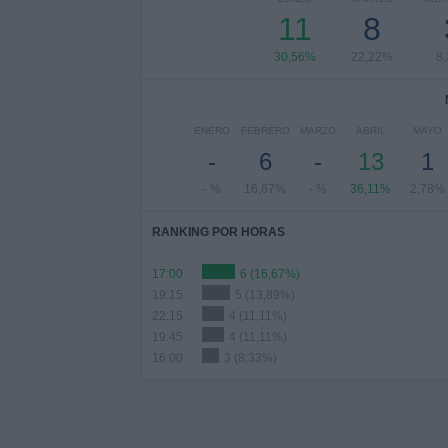
11
8
30,56%
22,22%
8
ENERO
FEBRERO
MARZO
ABRIL
MAYO
-
6
-
13
1
- %
16,67%
- %
36,11%
2,78%
RANKING POR HORAS
17:00
6 (16,67%)
19:15
5 (13,89%)
22:15
4 (11,11%)
19:45
4 (11,11%)
16:00
3 (8,33%)