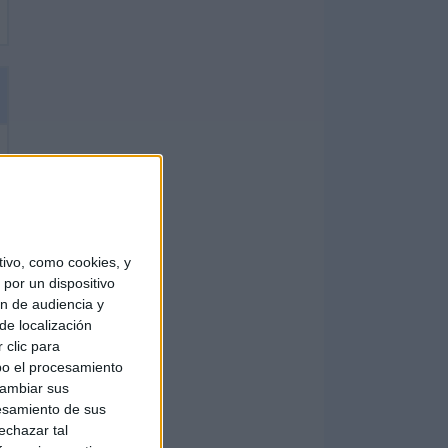
ivo, como cookies, y
por un dispositivo
ón de audiencia y
de localización
 clic para
bo el procesamiento
cambiar sus
esamiento de sus
echazar tal