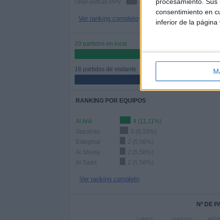
procesamiento. Sus p
OneFootball PPV
4 (11,11%)
consentimiento en cu
Ver ranking completo
inferior de la página
20 partidos en local
55,56%
16 partidos de visitante
M
44,44%
RANKING POR EQUIPOS
Al Ahli
4 (11,11%)
Sepahan
3 (8,33%)
Esteghlal
2 (5,56%)
Al Shorta
2 (5,56%)
Al Sadd
2 (5,56%)
Ver ranking completo
Nº DE 
LUNES
MARTES
MIÉ