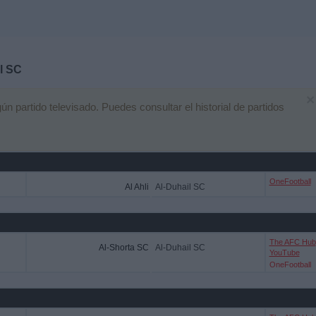
l SC
×
 partido televisado. Puedes consultar el historial de partidos
OneFootball
Al Ahli
Al-Duhail SC
The AFC Hub
Al-Shorta SC
Al-Duhail SC
YouTube
OneFootball