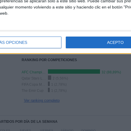
referencias se aplicarán solo a este sitio web. Puede cambiar sus pref
alquier momento volviendo a este sitio y haciendo clic en el botón "Pri
 web.
TOTAL
MÁXIMO
TOTAL
4
4
22
ÁS OPCIONES
ACEPTO
COMPETICIONES
VS Al Ahli
RIVALES
RANKING POR COMPETICIONES
AFC Champions League Elite
32 (88,89%)
Qatar Stars League
2 (5,56%)
FIFA Copa Mundial de Clubes
1 (2,78%)
The Emir Cup
1 (2,78%)
Ver ranking completo
PARTIDOS POR DÍA DE LA SEMANA
RCOLES
JUEVES
VIERNES
SÁBADO
DOMINGO