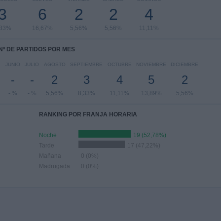
3
6
2
2
4
,33%
16,67%
5,56%
5,56%
11,11%
Nº DE PARTIDOS POR MES
JUNIO
JULIO
AGOSTO
SEPTIEMBRE
OCTUBRE
NOVIEMBRE
DICIEMBRE
-
-
2
3
4
5
2
- %
- %
5,56%
8,33%
11,11%
13,89%
5,56%
RANKING POR FRANJA HORARIA
Noche
19 (52,78%)
Tarde
17 (47,22%)
Mañana
0 (0%)
Madrugada
0 (0%)