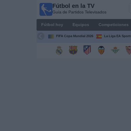
Fútbol en la TV
Fútbol
Guía de Partidos Televisados
en la
TV
Fútbol hoy
Equipos
Competiciones
Guía de
Partidos
FIFA Copa Mundial 2026
La Liga EA Sport
Televisados
Fútbol
hoy
Equipos
Competiciones
Canales
TV
Otros