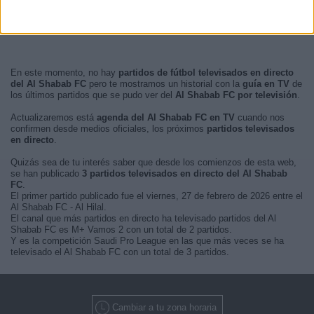
En este momento, no hay
partidos de fútbol televisados en directo
del Al Shabab FC
pero te mostramos un historial con la
guía en TV
de
los últimos partidos que se pudo ver del
Al Shabab FC por televisión
.
Actualizaremos está
agenda del Al Shabab FC en TV
cuando nos
confirmen desde medios oficiales, los próximos
partidos televisados
en directo
.
Quizás sea de tu interés saber que desde los comienzos de esta web,
se han publicado
3 partidos televisados en directo del Al Shabab
FC
.
El primer partido publicado fue el viernes, 27 de febrero de 2026 entre el
Al Shabab FC - Al Hilal.
El canal que más partidos en directo ha televisado partidos del Al
Shabab FC es M+ Vamos 2 con un total de 2 partidos.
Y es la competición Saudi Pro League en las que más veces se ha
televisado el Al Shabab FC con un total de 3 partidos.
Cambiar a tu zona horaria