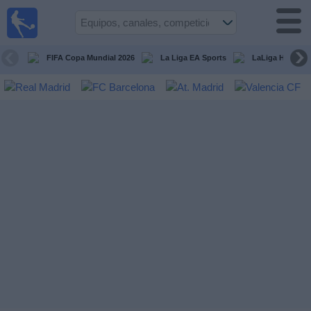
Fútbol
en la
TV
FIFA Copa Mundial 2026
La Liga EA Sports
LaLiga Hypermo
Guía de
Partidos
Televisados
Fútbol
hoy
Equipos
Competiciones
Canales
TV
Otros