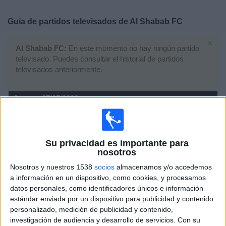
Deportes
Guía de partidos televisados de
Al Shabab FC
Noticias
×
Al Shabab FC:
En este momento no hay ningún partido
televisado. Puedes consultar el historial de partidos
Widget
televisados anteriormente.
Jueves, 07/05/2026
20:00
Saudi Pro League
Su privacidad es importante para
nosotros
Al Shabab FC
Nosotros y nuestros 1538
socios
almacenamos y/o accedemos
Al Nassr
a información en un dispositivo, como cookies, y procesamos
M+ Vamos 2 (51)
datos personales, como identificadores únicos e información
M+ Liga de Campeones 6 (M182 O434)
estándar enviada por un dispositivo para publicidad y contenido
personalizado, medición de publicidad y contenido,
investigación de audiencia y desarrollo de servicios.
Con su
Martes, 14/04/2026