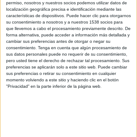
permiso, nosotros y nuestros socios podemos utilizar datos de
20:00
Saudi Pro League
localización geográfica precisa e identificación mediante las
características de dispositivos. Puede hacer clic para otorgarnos
su consentimiento a nosotros y a nuestros 1538 socios para
que llevemos a cabo el procesamiento previamente descrito. De
forma alternativa, puede acceder a información más detallada y
Al Qadisiya
cambiar sus preferencias antes de otorgar o negar su
Al Shabab FC
consentimiento.
Tenga en cuenta que algún procesamiento de
M+ #Vamos Bar (304)
sus datos personales puede no requerir de su consentimiento,
M+ Liga de Campeones 4 (M180 O119)
pero usted tiene el derecho de rechazar tal procesamiento. Sus
preferencias se aplicarán solo a este sitio web. Puede cambiar
sus preferencias o retirar su consentimiento en cualquier
Viernes, 27/02/2026
momento volviendo a este sitio y haciendo clic en el botón
20:00
Saudi Pro League
"Privacidad" en la parte inferior de la página web.
Al Shabab FC
Al Hilal
M+ Vamos 2 (51)
M+ Liga de Campeones (M60 O115)