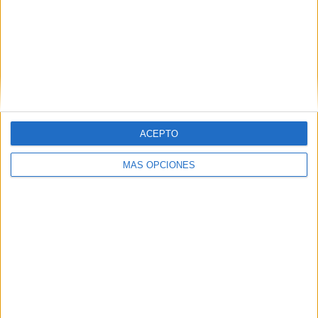
57,41%
TOTAL
MÁXIMO
TOTAL
8
9
22
COMPETICIONES
VS Al-Ittihad
RIVALES
Jeddah Club
RANKING POR EQUIPOS
ACEPTO
Al-Ittihad Jeddah Club
9 (16,67%)
Al Nassr
7 (12,96%)
MÁS OPCIONES
Al Hilal
7 (12,96%)
Al Ahli
6 (11,11%)
Mumbai City
2 (3,7%)
Ver ranking completo
RANKING POR COMPETICIONES
Saudi Pro League
17 (31,48%)
Saudi Women’s Premier League
15 (27,78%)
AFC Champions League Elite
10 (18,52%)