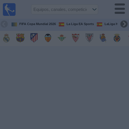
Fútbol
en la
TV
FIFA Copa Mundial 2026
La Liga EA Sports
LaLiga Hypermo
Guía de
Partidos
Televisados
Fútbol
hoy
Equipos
Competiciones
Canales
TV
Otros