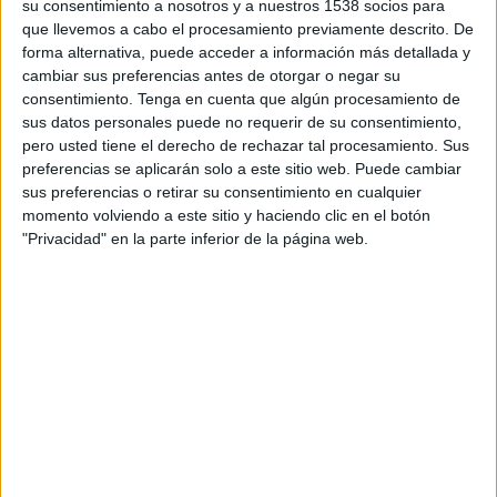
su consentimiento a nosotros y a nuestros 1538 socios para
que llevemos a cabo el procesamiento previamente descrito. De
Uzbekistán
forma alternativa, puede acceder a información más detallada y
Gabón
cambiar sus preferencias antes de otorgar o negar su
FIFA+
DAZN (Ver en directo)
consentimiento.
Tenga en cuenta que algún procesamiento de
DAZN App Gratis (Ver gratis)
sus datos personales puede no requerir de su consentimiento,
pero usted tiene el derecho de rechazar tal procesamiento. Sus
preferencias se aplicarán solo a este sitio web. Puede cambiar
DATOS ESTADÍSTICOS DEL EQUIPO GABÓN EN
sus preferencias o retirar su consentimiento en cualquier
TELEVISIÓN EN ESPAÑA
momento volviendo a este sitio y haciendo clic en el botón
"Privacidad" en la parte inferior de la página web.
A fecha de hoy
09/08/2026
y desde que esta web recoge los datos
estadísticos de cuándo y dónde se televisan los partidos de
Fútbol
del
equipo
Gabón
en
España
, que fue el
16/04/2013
, podemos dar los
siguientes datos:
33
PARTIDOS TELEVISADOS
23 partidos en abierto
69,7%