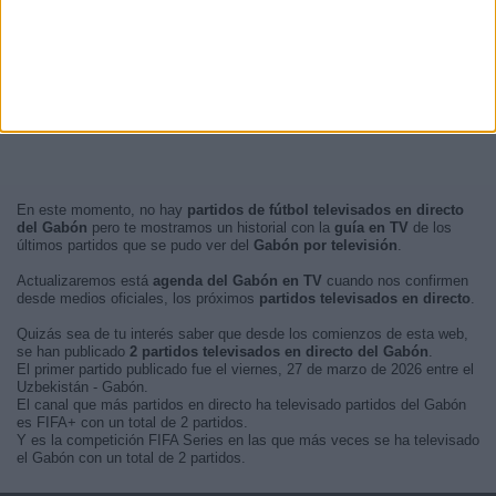
Tarde
16 (48,48%)
Mañana
0 (0%)
Madrugada
0 (0%)
En este momento, no hay
partidos de fútbol televisados en directo
del Gabón
pero te mostramos un historial con la
guía en TV
de los
últimos partidos que se pudo ver del
Gabón por televisión
.
Actualizaremos está
agenda del Gabón en TV
cuando nos confirmen
desde medios oficiales, los próximos
partidos televisados en directo
.
Quizás sea de tu interés saber que desde los comienzos de esta web,
se han publicado
2 partidos televisados en directo del Gabón
.
El primer partido publicado fue el viernes, 27 de marzo de 2026 entre el
Uzbekistán - Gabón.
El canal que más partidos en directo ha televisado partidos del Gabón
es FIFA+ con un total de 2 partidos.
Y es la competición FIFA Series en las que más veces se ha televisado
el Gabón con un total de 2 partidos.