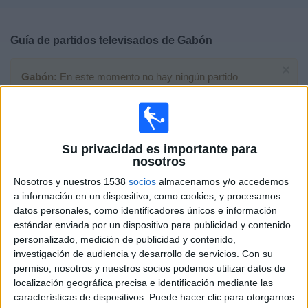
Deportes
Guía de partidos televisados de
Gabón
Noticias
×
Gabón:
En este momento no hay ningún partido
Widget
televisado. Puedes consultar el historial de partidos
televisados anteriormente.
Lunes, 30/03/2026
Su privacidad es importante para
nosotros
12:00
FIFA Series
Nosotros y nuestros 1538
socios
almacenamos y/o accedemos
Trinidad y Tobago
a información en un dispositivo, como cookies, y procesamos
datos personales, como identificadores únicos e información
Gabón
estándar enviada por un dispositivo para publicidad y contenido
FIFA+
DAZN (Ver en directo)
personalizado, medición de publicidad y contenido,
DAZN App Gratis (Ver gratis)
investigación de audiencia y desarrollo de servicios.
Con su
permiso, nosotros y nuestros socios podemos utilizar datos de
Viernes, 27/03/2026
localización geográfica precisa e identificación mediante las
características de dispositivos. Puede hacer clic para otorgarnos
15:00
FIFA Series