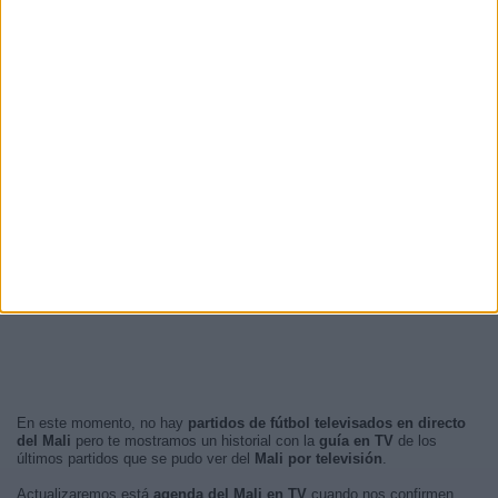
21:00
20 (18,52%)
17:00
11 (10,19%)
18:00
11 (10,19%)
22:00
9 (8,33%)
20:00
9 (8,33%)
RANKING POR FRANJA HORARIA
Tarde
52 (48,15%)
Noche
48 (44,44%)
Mañana
6 (5,56%)
Madrugada
2 (1,85%)
En este momento, no hay
partidos de fútbol televisados en directo
del Mali
pero te mostramos un historial con la
guía en TV
de los
últimos partidos que se pudo ver del
Mali por televisión
.
Actualizaremos está
agenda del Mali en TV
cuando nos confirmen