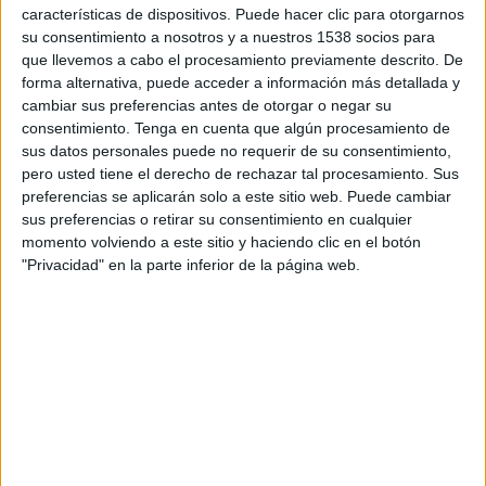
Fase de grupos
características de dispositivos. Puede hacer clic para otorgarnos
su consentimiento a nosotros y a nuestros 1538 socios para
Mali
que llevemos a cabo el procesamiento previamente descrito. De
forma alternativa, puede acceder a información más detallada y
Cabo Verde
cambiar sus preferencias antes de otorgar o negar su
CAF TV YouTube
consentimiento.
Tenga en cuenta que algún procesamiento de
sus datos personales puede no requerir de su consentimiento,
Miércoles, 29/07/2026
pero usted tiene el derecho de rechazar tal procesamiento. Sus
preferencias se aplicarán solo a este sitio web. Puede cambiar
22:00
Copa África Femenina
sus preferencias o retirar su consentimiento en cualquier
Fase de grupos
momento volviendo a este sitio y haciendo clic en el botón
"Privacidad" en la parte inferior de la página web.
Camerún
Mali
CAF TV YouTube
DATOS ESTADÍSTICOS DEL EQUIPO MALI EN TELEVISIÓN
EN ESPAÑA
A fecha de hoy
08/08/2026
y desde que esta web recoge los datos
estadísticos de cuándo y dónde se televisan los partidos de
Fútbol
del