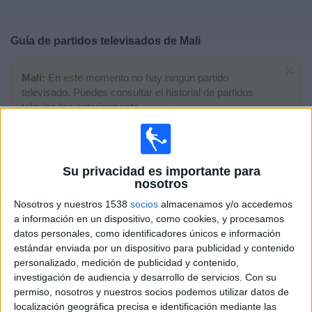
Deportes
Guía de partidos televisados de
Mali
Noticias
×
Mali:
En este momento no hay ningún partido
Widget
televisado. Puedes consultar el historial de partidos
televisados anteriormente.
Jueves, 06/08/2026
22:00
Su privacidad es importante para
Copa África Femenina
nosotros
Fase de grupos
Nosotros y nuestros 1538
socios
almacenamos y/o accedemos
Mali
a información en un dispositivo, como cookies, y procesamos
Ghana
datos personales, como identificadores únicos e información
estándar enviada por un dispositivo para publicidad y contenido
CAF TV YouTube
personalizado, medición de publicidad y contenido,
investigación de audiencia y desarrollo de servicios.
Con su
Domingo, 02/08/2026
permiso, nosotros y nuestros socios podemos utilizar datos de
22:00
Copa África Femenina
localización geográfica precisa e identificación mediante las