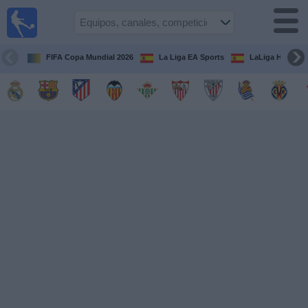
Fútbol
en la
TV
FIFA Copa Mundial 2026
La Liga EA Sports
LaLiga Hypermo
Guía de
Partidos
Televisados
Fútbol
hoy
Equipos
Competiciones
Canales
TV
Otros