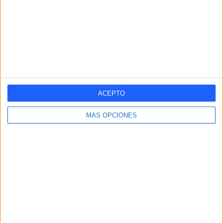
6
14
10
7
9
8,96%
20,9%
14,93%
10,45%
13,43%
SÁBADO
DOMINGO
11
10
16,42%
14,93%
ACEPTO
Nº DE PARTIDOS POR MES
ENERO
FEBRERO
MARZO
ABRIL
MAYO
JUNIO
JULIO
MÁS OPCIONES
16
7
3
5
5
2
2
23,88%
10,45%
4,48%
7,46%
7,46%
2,99%
2,99%
AGOSTO
SEPTIEMBRE
OCTUBRE
NOVIEMBRE
DICIEMBRE
1
4
5
14
3
1,49%
5,97%
7,46%
20,9%
4,48%
RANKING POR HORAS