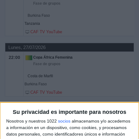
Fase de grupos
Burkina Faso
Tanzania
CAF TV YouTube
Lunes, 27/07/2026
22:00
Copa África Femenina
Fase de grupos
Costa de Marfil
Burkina Faso
CAF TV YouTube
Su privacidad es importante para nosotros
DATOS ESTADÍSTICOS DEL EQUIPO BURKINA FASO EN
TELEVISIÓN EN ESPAÑA
Nosotros y nuestros 1022
socios
almacenamos y/o accedemos
a información en un dispositivo, como cookies, y procesamos
A fecha de hoy
07/08/2026
y desde que esta web recoge los datos
datos personales, como identificadores únicos e información
estadísticos de cuándo y dónde se televisan los partidos de
Fútbol
del