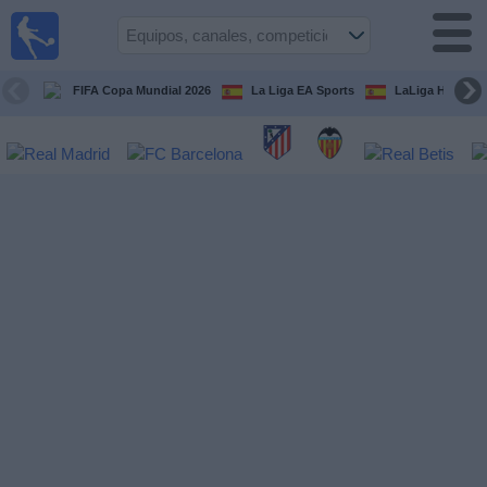
Fútbol
en la
TV
FIFA Copa Mundial 2026
La Liga EA Sports
LaLiga Hypermo
Guía de
Partidos
Televisados
Fútbol
hoy
Equipos
Competiciones
Canales
TV
Otros