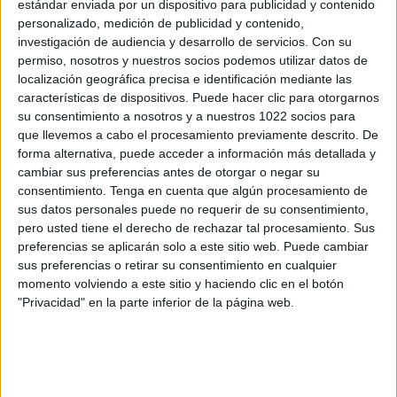
estándar enviada por un dispositivo para publicidad y contenido
equipo
Burkina Faso
en
España
, que fue el
21/01/2013
, podemos dar los
personalizado, medición de publicidad y contenido,
siguientes datos:
investigación de audiencia y desarrollo de servicios.
Con su
permiso, nosotros y nuestros socios podemos utilizar datos de
67
localización geográfica precisa e identificación mediante las
características de dispositivos. Puede hacer clic para otorgarnos
PARTIDOS TELEVISADOS
su consentimiento a nosotros y a nuestros 1022 socios para
que llevemos a cabo el procesamiento previamente descrito. De
45 partidos en abierto
forma alternativa, puede acceder a información más detallada y
67,16%
cambiar sus preferencias antes de otorgar o negar su
22 partidos de pago
consentimiento.
Tenga en cuenta que algún procesamiento de
32,84%
sus datos personales puede no requerir de su consentimiento,
ÚLTIMO PARTIDO EN ABIERTO
pero usted tiene el derecho de rechazar tal procesamiento. Sus
preferencias se aplicarán solo a este sitio web. Puede cambiar
Burkina Faso - Sudáfrica
sus preferencias o retirar su consentimiento en cualquier
04/08/2026 Copa África Femenina por CAF TV YouTube
momento volviendo a este sitio y haciendo clic en el botón
"Privacidad" en la parte inferior de la página web.
RANKING POR CANALES
FIFA+
24 (35,82%)
CAF TV YouTube
11 (16,42%)
Eurosport 1
7 (10,45%)