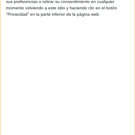
sus preferencias o retirar su consentimiento en cualquier
momento volviendo a este sitio y haciendo clic en el botón
"Privacidad" en la parte inferior de la página web.
Más días
DATOS ESTADÍSTICOS DEL EQUIPO SEYCHELLES EN
TELEVISIÓN EN ESPAÑA
A fecha de hoy
10/08/2026
y desde que esta web recoge los datos
estadísticos de cuándo y dónde se televisan los partidos de
Fútbol
del
equipo
Seychelles
en
España
, que fue el
17/11/2023
, podemos dar los
siguientes datos:
15
PARTIDOS TELEVISADOS
15 partidos en abierto
100%
0 partidos de pago
0%