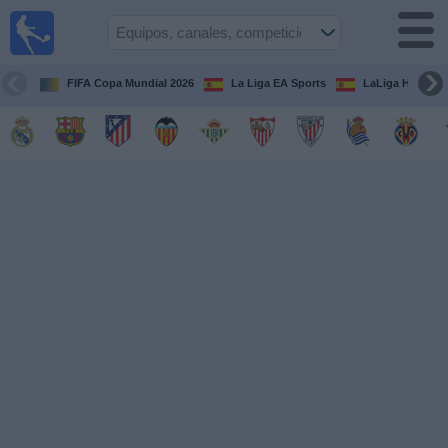
Fútbol
en la
TV
FIFA Copa Mundial 2026
La Liga EA Sports
LaLiga Hypermo
Guía de
Partidos
Televisados
Fútbol
hoy
Equipos
Competiciones
Canales
TV
Otros