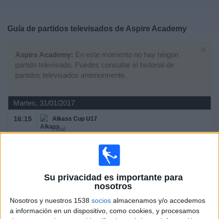
Deportes
Guía de partidos televisados de
Aspire Academy
Noticias
×
Aspire Academy:
En este momento no hay ningún
Widget
partido televisado. Puedes consultar el historial de
partidos televisados anteriormente.
Martes, 31/01/2017
16:15
Alkass Cup U17
Final
Real Madrid Academy
Aspire Academy
Su privacidad es importante para
nosotros
Real Madrid TV
Eurosport Player
Nosotros y nuestros 1538
socios
almacenamos y/o accedemos
a información en un dispositivo, como cookies, y procesamos
Domingo, 29/01/2017