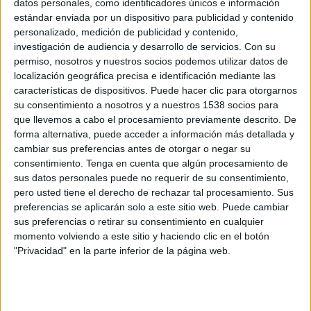
datos personales, como identificadores únicos e información
16:00
Alkass Cup U17
estándar enviada por un dispositivo para publicidad y contenido
Semifinales
personalizado, medición de publicidad y contenido,
investigación de audiencia y desarrollo de servicios.
Con su
permiso, nosotros y nuestros socios podemos utilizar datos de
localización geográfica precisa e identificación mediante las
Aspire Academy
características de dispositivos. Puede hacer clic para otorgarnos
Red Bull Salzburg Academy
su consentimiento a nosotros y a nuestros 1538 socios para
Eurosport Player
que llevemos a cabo el procesamiento previamente descrito. De
forma alternativa, puede acceder a información más detallada y
Jueves, 26/01/2017
cambiar sus preferencias antes de otorgar o negar su
consentimiento.
Tenga en cuenta que algún procesamiento de
13:35
Alkass Cup U17
sus datos personales puede no requerir de su consentimiento,
1/4 de Final
pero usted tiene el derecho de rechazar tal procesamiento. Sus
preferencias se aplicarán solo a este sitio web. Puede cambiar
sus preferencias o retirar su consentimiento en cualquier
Aspire Academy
momento volviendo a este sitio y haciendo clic en el botón
"Privacidad" en la parte inferior de la página web.
ES Tunis
Eurosport Player