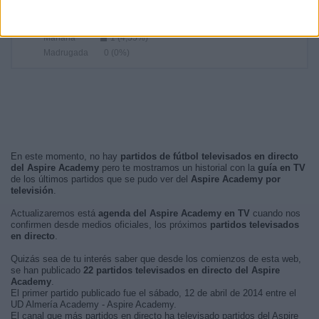
Tarde
19 (86,36%)
Noche
2 (9,09%)
Mañana
1 (4,55%)
Madrugada
0 (0%)
En este momento, no hay
partidos de fútbol televisados en directo
del Aspire Academy
pero te mostramos un historial con la
guía en TV
de los últimos partidos que se pudo ver del
Aspire Academy por
televisión
.
Actualizaremos está
agenda del Aspire Academy en TV
cuando nos
confirmen desde medios oficiales, los próximos
partidos televisados
en directo
.
Quizás sea de tu interés saber que desde los comienzos de esta web,
se han publicado
22 partidos televisados en directo del Aspire
Academy
.
El primer partido publicado fue el sábado, 12 de abril de 2014 entre el
UD Almería Academy - Aspire Academy.
El canal que más partidos en directo ha televisado partidos del Aspire