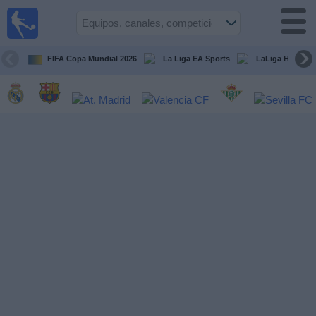
Fútbol
en la
TV
FIFA Copa Mundial 2026
La Liga EA Sports
LaLiga Hypermo
Guía de
Partidos
Televisados
Fútbol
hoy
Equipos
Competiciones
Canales
TV
Otros