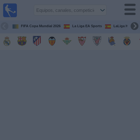
Fútbol
en la
TV
FIFA Copa Mundial 2026
La Liga EA Sports
LaLiga Hypermo
Guía de
Partidos
Televisados
Fútbol
hoy
Equipos
Competiciones
Canales
TV
Otros