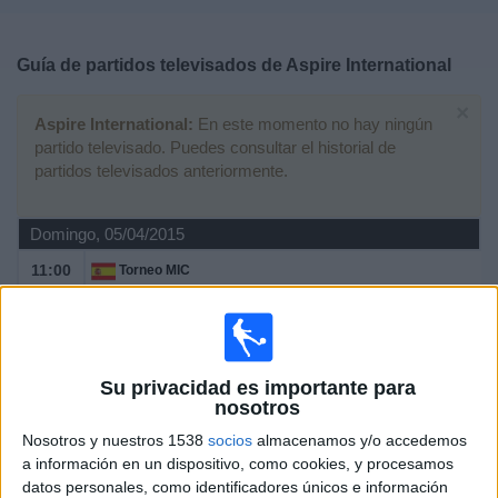
Deportes
Guía de partidos televisados de
Aspire International
Noticias
×
Aspire International:
En este momento no hay ningún
Widget
partido televisado. Puedes consultar el historial de
partidos televisados anteriormente.
Domingo, 05/04/2015
11:00
Torneo MIC
Final Cadete Masculina
Alboraya
Aspire International
Su privacidad es importante para
Teledeporte
Canal+ Liga de Campeones
nosotros
Sportmanía
Esport3 (Cataluña)
Nosotros y nuestros 1538
socios
almacenamos y/o accedemos
a información en un dispositivo, como cookies, y procesamos
Sábado, 14/02/2015
datos personales, como identificadores únicos e información