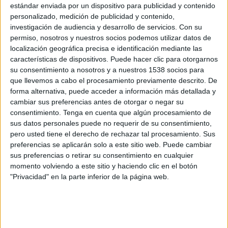
estándar enviada por un dispositivo para publicidad y contenido
13:35
Alkass Cup U17
personalizado, medición de publicidad y contenido,
7/8 Puesto
investigación de audiencia y desarrollo de servicios.
Con su
permiso, nosotros y nuestros socios podemos utilizar datos de
Aspire Academy
localización geográfica precisa e identificación mediante las
Aspire International
características de dispositivos. Puede hacer clic para otorgarnos
As.com
su consentimiento a nosotros y a nuestros 1538 socios para
que llevemos a cabo el procesamiento previamente descrito. De
Jueves, 12/02/2015
forma alternativa, puede acceder a información más detallada y
cambiar sus preferencias antes de otorgar o negar su
16:00
Alkass Cup U17
consentimiento.
Tenga en cuenta que algún procesamiento de
5/8 Puesto
sus datos personales puede no requerir de su consentimiento,
pero usted tiene el derecho de rechazar tal procesamiento. Sus
River Plate
preferencias se aplicarán solo a este sitio web. Puede cambiar
Aspire International
sus preferencias o retirar su consentimiento en cualquier
As.com
momento volviendo a este sitio y haciendo clic en el botón
"Privacidad" en la parte inferior de la página web.