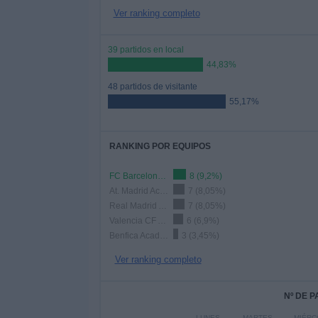
Ver ranking completo
39 partidos en local
44,83%
48 partidos de visitante
55,17%
RANKING POR EQUIPOS
FC Barcelona Academy
8 (9,2%)
At. Madrid Academy
7 (8,05%)
Real Madrid Academy
7 (8,05%)
Valencia CF Academy
6 (6,9%)
Benfica Academy
3 (3,45%)
Ver ranking completo
Nº DE 
LUNES
MARTES
MIÉRC