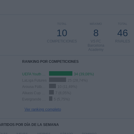
TOTAL
MÁXIMO
TOTAL
10
8
46
COMPETICIONES
VS FC
RIVALES
Barcelona
Academy
RANKING POR COMPETICIONES
UEFA Youth League
34 (39,08%)
LaLiga Futures
25 (28,74%)
Arousa Fútbol 7
10 (11,49%)
Alkass Cup U17
7 (8,05%)
Evergrande Cup
5 (5,75%)
Ver ranking completo
PARTIDOS POR DÍA DE LA SEMANA
OLES
JUEVES
VIERNES
SÁBADO
DOMINGO