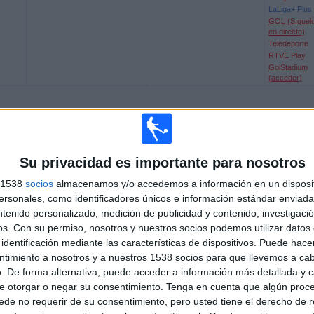
LaLiga+ Plus
GOL (Síguel
en directo)
Teledeporte
RTVE Play
GolStadium
(acceder)
Su privacidad es importante para nosotros
s 1538
socios
almacenamos y/o accedemos a información en un disposit
sonales, como identificadores únicos e información estándar enviada 
ntenido personalizado, medición de publicidad y contenido, investigaci
os.
Con su permiso, nosotros y nuestros socios podemos utilizar datos 
identificación mediante las características de dispositivos. Puede hacer
ntimiento a nosotros y a nuestros 1538 socios para que llevemos a ca
. De forma alternativa, puede acceder a información más detallada y 
e otorgar o negar su consentimiento.
Tenga en cuenta que algún proc
de no requerir de su consentimiento, pero usted tiene el derecho de r