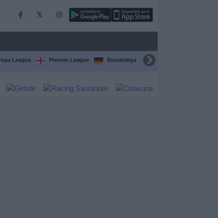
ropa League
Premier League
Bundesliga
Supercopa de España