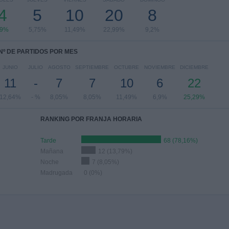
4
5
10
20
8
59%
5,75%
11,49%
22,99%
9,2%
Nº DE PARTIDOS POR MES
JUNIO
JULIO
AGOSTO
SEPTIEMBRE
OCTUBRE
NOVIEMBRE
DICIEMBRE
11
-
7
7
10
6
22
12,64%
- %
8,05%
8,05%
11,49%
6,9%
25,29%
RANKING POR FRANJA HORARIA
Tarde
68 (78,16%)
Mañana
12 (13,79%)
Noche
7 (8,05%)
Madrugada
0 (0%)