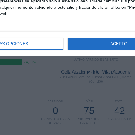
referencias se aplicarán solo a este sitio web. Puede cambiar sus pref
Más días
alquier momento volviendo a este sitio y haciendo clic en el botón "Pri
 web.
MILAN ACADEMY EN TELEVISIÓN EN ESPAÑA
 los datos estadísticos de cuándo y dónde se televisan los partidos de
Fútbol
del
/02/2013
, podemos dar los siguientes datos:
ÁS OPCIONES
ACEPTO
ÚLTIMO PARTIDO EN ABIERTO
74,71%
Celta Academy - Inter Milan Academy
23/05/2026 Arousa Fútbol 7 por GOL, Marca
YouTube
PARTIDOS
DÍAS
TOTAL
0
75
42
CONSECUTIVOS
SIN PARTIDO
CANALES TV
DE PAGO
GRATUÍTO