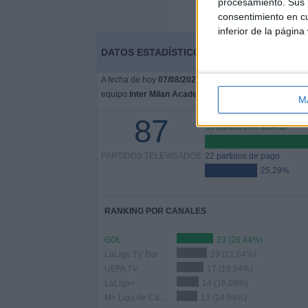
procesamiento. Sus p
consentimiento en cu
inferior de la página
DATOS ESTADÍSTICOS DEL EQUIPO INTER 
A fecha de hoy
07/08/2026
y desde que esta web recoge
equipo
Inter Milan Academy
en
España
, que fue el
01
M
87
65 partidos en abierto
PARTIDOS TELEVISADOS
22 partidos de pago
25,29%
RANKING POR CANALES
GOL
23 (26,44%)
LaLiga TV Bar
19 (21,84%)
UEFA TV
17 (19,54%)
LaLiga+
14 (16,09%)
M+ Liga de Campeones
13 (14,94%)