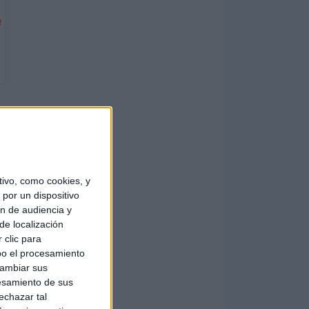
o
ivo, como cookies, y
por un dispositivo
ón de audiencia y
de localización
 clic para
bo el procesamiento
cambiar sus
esamiento de sus
echazar tal