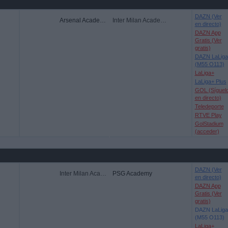
DAZN (Ver
Arsenal Academy
Inter Milan Academy
en directo)
DAZN App
Gratis (Ver
gratis)
DAZN LaLiga
(M55 O113)
LaLiga+
LaLiga+ Plus
GOL (Síguel
en directo)
Teledeporte
RTVE Play
GolStadium
(acceder)
DAZN (Ver
Inter Milan Academy
PSG Academy
en directo)
DAZN App
Gratis (Ver
gratis)
DAZN LaLiga
(M55 O113)
LaLiga+