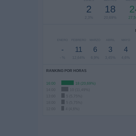
2
18
2
2,3%
20,69%
27,
ENERO
FEBRERO
MARZO
ABRIL
MAYO
-
11
6
3
4
- %
12,64%
6,9%
3,45%
4,6%
RANKING POR HORAS
16:00
18 (20,69%)
14:00
10 (11,49%)
13:00
5 (5,75%)
18:00
5 (5,75%)
12:00
4 (4,6%)