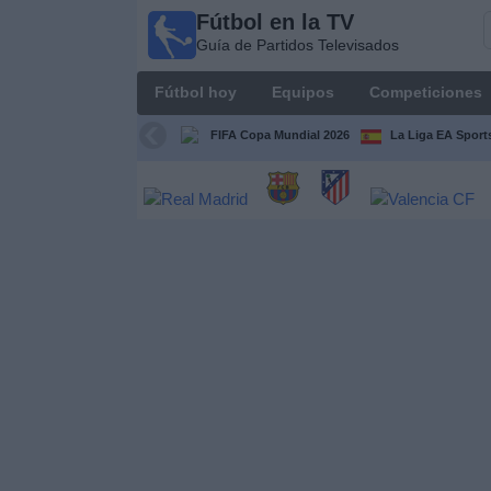
Fútbol en la TV
Fútbol
Guía de Partidos Televisados
en la
TV
Fútbol hoy
Equipos
Competiciones
Guía de
Partidos
FIFA Copa Mundial 2026
La Liga EA Sport
Televisados
Fútbol
hoy
Equipos
Competiciones
Canales
TV
Otros