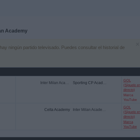
lan Academy
×
y ningún partido televisado. Puedes consultar el historial de
GOL
Inter Milan Academy
Sporting CP Academy
(Síguelo e
directo)
Marca
YouTube
GOL
Celta Academy
Inter Milan Academy
(Síguelo e
directo)
Marca
YouTube