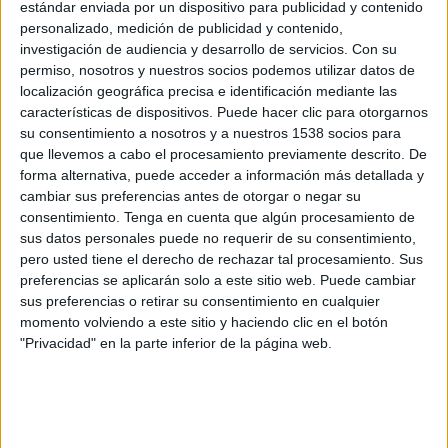
estándar enviada por un dispositivo para publicidad y contenido
Sheffield Wednesday
personalizado, medición de publicidad y contenido,
Leeds Utd
investigación de audiencia y desarrollo de servicios.
Con su
DAZN 1 Bar (M148)
DAZN (Ver en directo)
permiso, nosotros y nuestros socios podemos utilizar datos de
DAZN 1 (M72)
localización geográfica precisa e identificación mediante las
características de dispositivos. Puede hacer clic para otorgarnos
Lunes, 01/01/2024
su consentimiento a nosotros y a nuestros 1538 socios para
que llevemos a cabo el procesamiento previamente descrito. De
18:15
Championship
forma alternativa, puede acceder a información más detallada y
cambiar sus preferencias antes de otorgar o negar su
Sheffield Wednesday
consentimiento.
Tenga en cuenta que algún procesamiento de
Hull City
sus datos personales puede no requerir de su consentimiento,
DAZN (Ver en directo)
DAZN 1 Bar (M148)
pero usted tiene el derecho de rechazar tal procesamiento. Sus
preferencias se aplicarán solo a este sitio web. Puede cambiar
sus preferencias o retirar su consentimiento en cualquier
momento volviendo a este sitio y haciendo clic en el botón
"Privacidad" en la parte inferior de la página web.