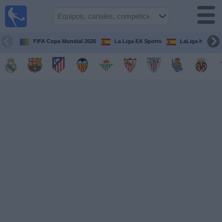
Fútbol
en la
TV
FIFA Copa Mundial 2026
La Liga EA Sports
LaLiga Hypermo
Guía de
Partidos
Televisados
Fútbol
hoy
Equipos
Competiciones
Canales
TV
Otros