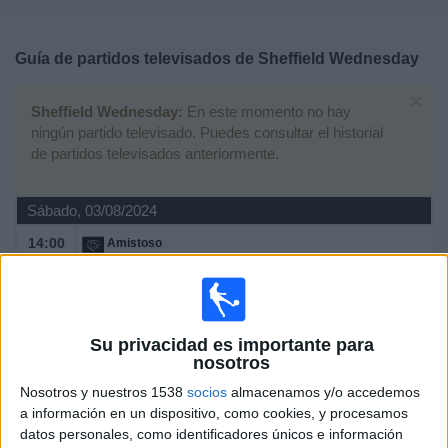
Deportes
Guía de partidos televisados de
Sheffield Wednesday
Noticias
×
Sheffield Wednesday:
En este momento no hay
Widget
ningún partido televisado. Puedes consultar el historial
de partidos televisados anteriormente.
Sábado, 03/08/2024
14:00
Amistoso
Sheffield Wednesday
Leganés
Canal por confirmar
Su privacidad es importante para
nosotros
Viernes, 08/03/2024
Nosotros y nuestros 1538
socios
almacenamos y/o accedemos
a información en un dispositivo, como cookies, y procesamos
21:00
Championship
datos personales, como identificadores únicos e información