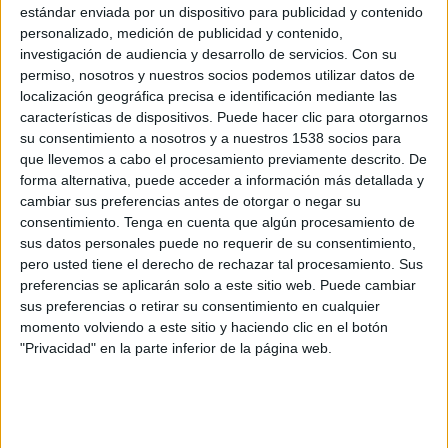
Playoffs
estándar enviada por un dispositivo para publicidad y contenido
personalizado, medición de publicidad y contenido,
investigación de audiencia y desarrollo de servicios.
Con su
Servette
permiso, nosotros y nuestros socios podemos utilizar datos de
Chelsea
localización geográfica precisa e identificación mediante las
Chelsea App
características de dispositivos. Puede hacer clic para otorgarnos
su consentimiento a nosotros y a nuestros 1538 socios para
que llevemos a cabo el procesamiento previamente descrito. De
Jueves, 22/08/2024
forma alternativa, puede acceder a información más detallada y
21:00
Conference League
cambiar sus preferencias antes de otorgar o negar su
Playoffs
consentimiento.
Tenga en cuenta que algún procesamiento de
sus datos personales puede no requerir de su consentimiento,
Chelsea
pero usted tiene el derecho de rechazar tal procesamiento. Sus
preferencias se aplicarán solo a este sitio web. Puede cambiar
Servette
sus preferencias o retirar su consentimiento en cualquier
Chelsea App
momento volviendo a este sitio y haciendo clic en el botón
"Privacidad" en la parte inferior de la página web.