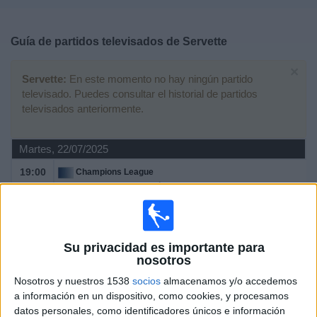
Deportes
Guía de partidos televisados de
Servette
Noticias
×
Servette:
En este momento no hay ningún partido
Widget
televisado. Puedes consultar el historial de partidos
televisados anteriormente.
Martes, 22/07/2025
19:00
Champions League
2ª Ronda Clasificación
Viktoria Plzen
Servette
Su privacidad es importante para
OneFootball PPV
nosotros
Nosotros y nuestros 1538
socios
almacenamos y/o accedemos
Jueves, 29/08/2024
a información en un dispositivo, como cookies, y procesamos
20:30
Conference League
datos personales, como identificadores únicos e información