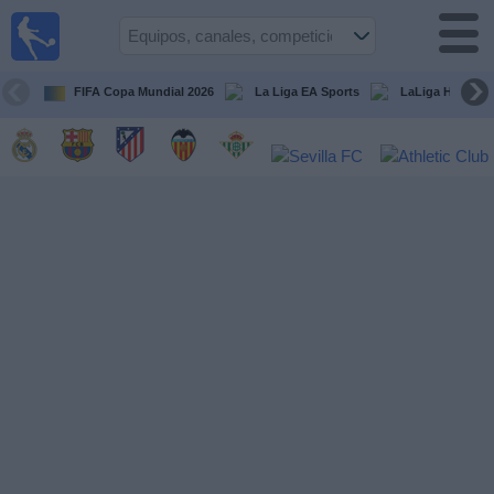
Fútbol
en la
TV
FIFA Copa Mundial 2026
La Liga EA Sports
LaLiga Hypermo
Guía de
Partidos
Televisados
Fútbol
hoy
Equipos
Competiciones
Canales
TV
Otros