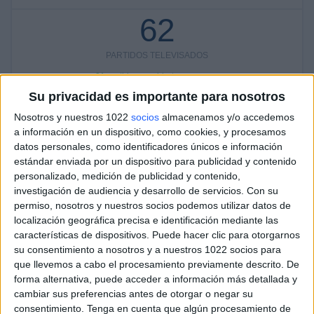
62
PARTIDOS TELEVISADOS
31 partidos en abierto
50%
Su privacidad es importante para nosotros
31 partidos de pago
Nosotros y nuestros 1022
socios
almacenamos y/o accedemos
50%
a información en un dispositivo, como cookies, y procesamos
ÚLTIMO PARTIDO EN ABIERTO
datos personales, como identificadores únicos e información
estándar enviada por un dispositivo para publicidad y contenido
FC Sheriff - FC Milsami Orhei
personalizado, medición de publicidad y contenido,
20/05/2023 Superliga de Moldavia por OneFootball
investigación de audiencia y desarrollo de servicios.
Con su
permiso, nosotros y nuestros socios podemos utilizar datos de
RANKING POR CANALES
localización geográfica precisa e identificación mediante las
características de dispositivos. Puede hacer clic para otorgarnos
OneFootball
26 (41,94%)
su consentimiento a nosotros y a nuestros 1022 socios para
M+ Liga de Campeones 3
14 (22,58%)
que llevemos a cabo el procesamiento previamente descrito. De
M+ Liga de Campeones 2
10 (16,13%)
forma alternativa, puede acceder a información más detallada y
beIN CONNECT
6 (9,68%)
cambiar sus preferencias antes de otorgar o negar su
M+ Liga de Campeones BAR 3
5 (8,06%)
consentimiento.
Tenga en cuenta que algún procesamiento de