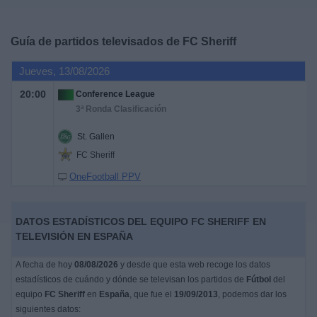
Deportes
Guía de partidos televisados de
FC Sheriff
Noticias
Jueves, 13/08/2026
Widget
20:00
Conference League
3ª Ronda Clasificación
St. Gallen
FC Sheriff
OneFootball PPV
DATOS ESTADÍSTICOS DEL EQUIPO FC SHERIFF EN
TELEVISIÓN EN ESPAÑA
A fecha de hoy
08/08/2026
y desde que esta web recoge los datos
estadísticos de cuándo y dónde se televisan los partidos de
Fútbol
del
equipo
FC Sheriff
en
España
, que fue el
19/09/2013
, podemos dar los
siguientes datos: