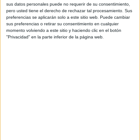
Ver ranking completo
sus datos personales puede no requerir de su consentimiento,
pero usted tiene el derecho de rechazar tal procesamiento. Sus
preferencias se aplicarán solo a este sitio web. Puede cambiar
PARTIDOS
DÍAS
TOTAL
sus preferencias o retirar su consentimiento en cualquier
7
1175
27
momento volviendo a este sitio y haciendo clic en el botón
"Privacidad" en la parte inferior de la página web.
CONSECUTIVOS
SIN PARTIDO
CANALES TV
DE PAGO
GRATUÍTO
33 partidos en local
53,23%
29 partidos de visitante
46,77%
TOTAL
MÁXIMO
TOTAL
4
4
28
COMPETICIONES
VS Zimbru
RIVALES
RANKING POR EQUIPOS
Zimbru
4 (6,45%)
FC Sfîntul Gheorghe
4 (6,45%)