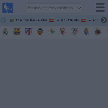
Fútbol
en la
TV
FIFA Copa Mundial 2026
La Liga EA Sports
LaLiga Hypermo
Guía de
Partidos
Televisados
Fútbol
hoy
Equipos
Competiciones
Canales
TV
Otros