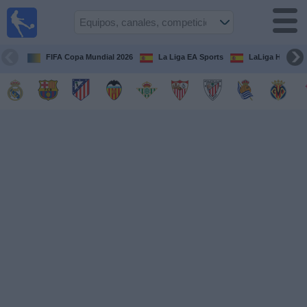
Fútbol
en la
TV
FIFA Copa Mundial 2026
La Liga EA Sports
LaLiga Hypermo
Guía de
Partidos
Televisados
Fútbol
hoy
Equipos
Competiciones
Canales
TV
Otros