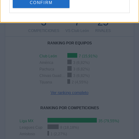
CONFIRM
75%
TOTAL
MÁXIMO
TOTAL
3
7
25
COMPETICIONES
VS Club León
RIVALES
RANKING POR EQUIPOS
Club León
7 (15,91%)
América
3 (6,82%)
Pachuca
3 (6,82%)
Chivas Guadalajara
3 (6,82%)
Tijuana
2 (4,55%)
Ver ranking completo
RANKING POR COMPETICIONES
Liga MX
35 (79,55%)
Leagues Cup
8 (18,18%)
Amistoso
1 (2,27%)