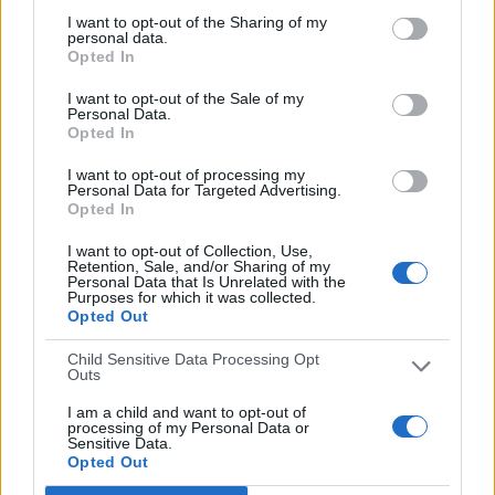
América - Puebla
I want to opt-out of the Sharing of my
22/10/2025 Liga MX por Layvtime YouTube
personal data.
Opted In
RANKING POR CANALES
I want to opt-out of the Sale of my
Personal Data.
Marca Claro
14 (31,82%)
Opted In
Fanatiz
9 (20,45%)
Footters
8 (18,18%)
I want to opt-out of processing my
MLS Season Pass
8 (18,18%)
Personal Data for Targeted Advertising.
Apple TV
2 (4,55%)
Opted In
Ver ranking completo
I want to opt-out of Collection, Use,
Retention, Sale, and/or Sharing of my
Personal Data that Is Unrelated with the
Purposes for which it was collected.
PARTIDOS
DÍAS
TOTAL
Opted Out
0
290
12
Child Sensitive Data Processing Opt
CONSECUTIVOS
SIN PARTIDO
CANALES TV
Outs
DE PAGO
GRATUÍTO
I am a child and want to opt-out of
11 partidos en local
processing of my Personal Data or
Sensitive Data.
25%
Opted Out
33 partidos de visitante