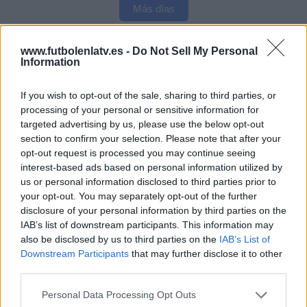
Más días
www.futbolenlatv.es -
Do Not Sell My Personal
DATOS ESTADÍSTICOS DEL EQUIPO PUEBLA EN
Information
TELEVISIÓN EN ESPAÑA
A fecha de hoy
08/08/2026
y desde que esta web recoge los datos
If you wish to opt-out of the sale, sharing to third parties, or
estadísticos de cuándo y dónde se televisan los partidos de
Fútbol
del
processing of your personal or sensitive information for
equipo
Puebla
en
España
, que fue el
18/11/2017
, podemos dar los
targeted advertising by us, please use the below opt-out
siguientes datos:
section to confirm your selection. Please note that after your
opt-out request is processed you may continue seeing
44
interest-based ads based on personal information utilized by
us or personal information disclosed to third parties prior to
your opt-out. You may separately opt-out of the further
PARTIDOS TELEVISADOS
disclosure of your personal information by third parties on the
18 partidos en abierto
IAB’s list of downstream participants. This information may
40,91%
also be disclosed by us to third parties on the
IAB’s List of
26 partidos de pago
Downstream Participants
that may further disclose it to other
59,09%
third parties.
ÚLTIMO PARTIDO EN ABIERTO
Personal Data Processing Opt Outs