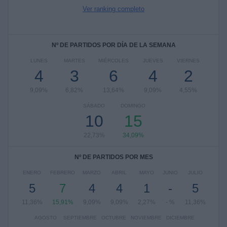
Ver ranking completo
Nº DE PARTIDOS POR DÍA DE LA SEMANA
LUNES
MARTES
MIÉRCOLES
JUEVES
VIERNES
4
3
6
4
2
9,09%
6,82%
13,64%
9,09%
4,55%
SÁBADO
DOMINGO
10
15
22,73%
34,09%
Nº DE PARTIDOS POR MES
ENERO
FEBRERO
MARZO
ABRIL
MAYO
JUNIO
JULIO
5
7
4
4
1
-
5
11,36%
15,91%
9,09%
9,09%
2,27%
- %
11,36%
AGOSTO
SEPTIEMBRE
OCTUBRE
NOVIEMBRE
DICIEMBRE