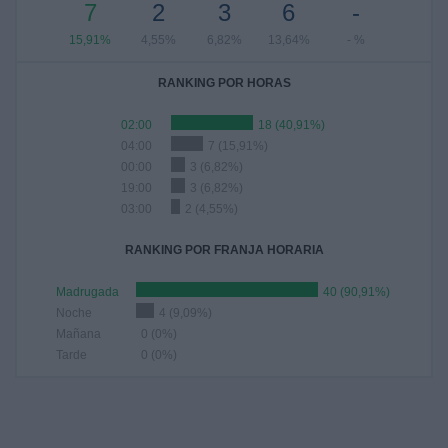
7
2
3
6
-
15,91%
4,55%
6,82%
13,64%
- %
RANKING POR HORAS
02:00
18 (40,91%)
04:00
7 (15,91%)
00:00
3 (6,82%)
19:00
3 (6,82%)
03:00
2 (4,55%)
RANKING POR FRANJA HORARIA
Madrugada
40 (90,91%)
Noche
4 (9,09%)
Mañana
0 (0%)
Tarde
0 (0%)