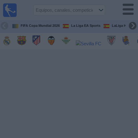
Fútbol
en la
TV
FIFA Copa Mundial 2026
La Liga EA Sports
LaLiga Hypermo
Guía de
Partidos
Televisados
Fútbol
hoy
Equipos
Competiciones
Canales
TV
Otros