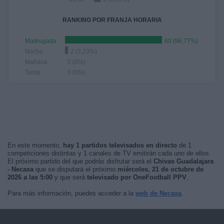
RANKING POR FRANJA HORARIA
Madrugada
60 (96,77%)
Noche
2 (3,23%)
Mañana
0 (0%)
Tarde
0 (0%)
En este momento,
hay 1 partidos televisados en directo
de 1
competiciones distintas y 1 canales de TV emitirán cada uno de ellos.
El próximo partido del que podrás disfrutar será el
Chivas Guadalajara
- Necaxa
que se disputará el próximo
miércoles, 21 de octubre de
2026 a las 5:00
y que será
televisado por OneFootball PPV
.
Para más información, puedes acceder a la
web de Necaxa
.