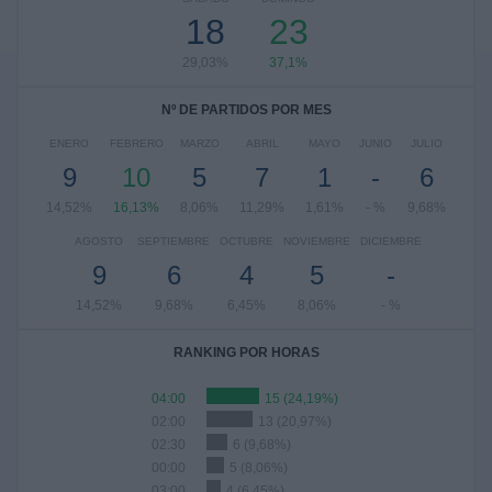
18
23
29,03%
37,1%
Nº DE PARTIDOS POR MES
ENERO
FEBRERO
MARZO
ABRIL
MAYO
JUNIO
JULIO
9
10
5
7
1
-
6
14,52%
16,13%
8,06%
11,29%
1,61%
- %
9,68%
AGOSTO
SEPTIEMBRE
OCTUBRE
NOVIEMBRE
DICIEMBRE
9
6
4
5
-
14,52%
9,68%
6,45%
8,06%
- %
RANKING POR HORAS
04:00
15 (24,19%)
02:00
13 (20,97%)
02:30
6 (9,68%)
00:00
5 (8,06%)
03:00
4 (6,45%)