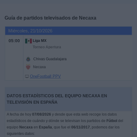
Deportes
Guía de partidos televisados de
Necaxa
Noticias
Miércoles, 21/10/2026
Widget
05:00
Liga MX
Torneo Apertura
Chivas Guadalajara
Necaxa
OneFootball PPV
DATOS ESTADÍSTICOS DEL EQUIPO NECAXA EN
TELEVISIÓN EN ESPAÑA
A fecha de hoy
07/08/2026
y desde que esta web recoge los datos
estadísticos de cuándo y dónde se televisan los partidos de
Fútbol
del
equipo
Necaxa
en
España
, que fue el
06/11/2017
, podemos dar los
siguientes datos: