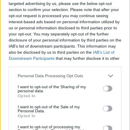
Ver ranking completo
targeted advertising by us, please use the below opt-out
section to confirm your selection. Please note that after your
opt-out request is processed you may continue seeing
PARTIDOS
DÍAS
TOTAL
interest-based ads based on personal information utilized by
0
348
14
us or personal information disclosed to third parties prior to
your opt-out. You may separately opt-out of the further
CONSECUTIVOS
SIN PARTIDO
CANALES TV
DE PAGO
GRATUÍTO
disclosure of your personal information by third parties on the
IAB’s list of downstream participants. This information may
29 partidos en local
also be disclosed by us to third parties on the
IAB’s List of
46,77%
Downstream Participants
that may further disclose it to other
third parties.
33 partidos de visitante
53,23%
Personal Data Processing Opt Outs
TOTAL
MÁXIMO
TOTAL
I want to opt-out of the Sharing of my
3
5
28
personal data.
Opted In
COMPETICIONES
VS Club León
RIVALES
I want to opt-out of the Sale of my
RANKING POR EQUIPOS
Personal Data.
Opted In
Club León
5 (8,06%)
I want to opt-out of processing my
Chivas Guadalajara
5 (8,06%)