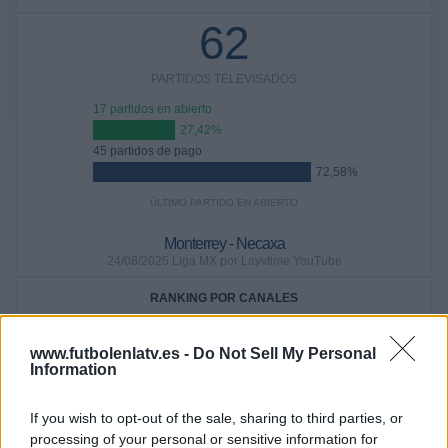
62
PARTIDOS TELEVISADOS
17 partidos en abierto
27,42%
45 partidos de pago
72,58%
ÚLTIMO PARTIDO EN ABIERTO
Monterrey - Necaxa
24/08/2025 Liga MX por Layvtime YouTube
RANKING POR CANALES
Footters
21 (33,87%)
www.futbolenlatv.es -
Do Not Sell My Personal
Fanatiz
14 (22,58%)
Information
Marca Claro
12 (19,35%)
MLS Season Pass
8 (12,9%)
If you wish to opt-out of the sale, sharing to third parties, or
Apple TV
3 (4,84%)
processing of your personal or sensitive information for