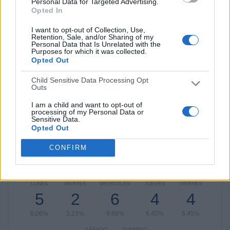
Personal Data for Targeted Advertising.
Tigres UANL
4 (6,45%)
Opted In
Atlas
4 (6,45%)
Pachuca
4 (6,45%)
I want to opt-out of Collection, Use,
Retention, Sale, and/or Sharing of my
Personal Data that Is Unrelated with the
Ver ranking completo
Purposes for which it was collected.
Opted Out
RANKING POR COMPETICIONES
Child Sensitive Data Processing Opt
Outs
Liga MX
53 (85,48%)
Leagues Cup
8 (12,9%)
I am a child and want to opt-out of
processing of my Personal Data or
Amistoso
1 (1,61%)
Sensitive Data.
Opted Out
Ver ranking completo
CONFIRM
Nº DE PARTIDOS POR DÍA DE LA SEMANA
LUNES
MARTES
MIÉRCOLES
JUEVES
VIERNES
5
2
6
4
4
8,06%
3,23%
9,68%
6,45%
6,45%
SÁBADO
DOMINGO