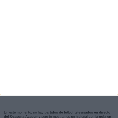
RANKING POR HORAS
12:00
29 (29%)
17:00
7 (7%)
18:00
6 (6%)
12:30
6 (6%)
11:00
6 (6%)
RANKING POR FRANJA HORARIA
Tarde
70 (70%)
Mañana
22 (22%)
Noche
6 (6%)
Madrugada
2 (2%)
En este momento, no hay
partidos de fútbol televisados en directo
del Osasuna Academy
pero te mostramos un historial con la
guía en