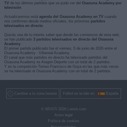
TV
de los últimos partidos que se pudo ver del
Osasuna Academy por
televisión
.
Actualizaremos está
agenda del Osasuna Academy en TV
cuando
nos confirmen desde medios oficiales, los próximos
partidos
televisados en directo
.
Quizás sea de tu interés saber que desde los comienzos de esta web,
se han publicado
3 partidos televisados en directo del Osasuna
Academy
.
El primer partido publicado fue el viernes, 5 de junio de 2026 entre el
Osasuna Academy - Villarreal Academy.
El canal que más partidos en directo ha televisado partidos del
Osasuna Academy es Aragón Deporte con un total de 2 partidos.
Y es la competición Torneo Francisco de Goya en las que más veces
se ha televisado el Osasuna Academy con un total de 2 partidos.
Cambiar a tu zona horaria
Fútbol en la tele en
España
© WOSTI 2026 |
wosti.com
Aviso legal
Política de cookies
Recomendados