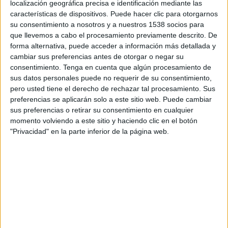
localización geográfica precisa e identificación mediante las
Fase de grupos
características de dispositivos. Puede hacer clic para otorgarnos
su consentimiento a nosotros y a nuestros 1538 socios para
Osasuna Academy
que llevemos a cabo el procesamiento previamente descrito. De
Villarreal Academy
forma alternativa, puede acceder a información más detallada y
DAZN (Ver en directo)
DAZN App Gratis (Ver gratis)
cambiar sus preferencias antes de otorgar o negar su
M+ LALIGA (M54 O110)
consentimiento.
Tenga en cuenta que algún procesamiento de
LALIGA TV Hypermotion (M56 O120): VER PARTIDO
sus datos personales puede no requerir de su consentimiento,
LaLiga+
LaLiga+ Plus
pero usted tiene el derecho de rechazar tal procesamiento. Sus
preferencias se aplicarán solo a este sitio web. Puede cambiar
20:00
Torneo Francisco de Goya
sus preferencias o retirar su consentimiento en cualquier
Fase de grupos
momento volviendo a este sitio y haciendo clic en el botón
"Privacidad" en la parte inferior de la página web.
Valencia CF Academy
Osasuna Academy
Aragón Deporte
DATOS ESTADÍSTICOS DEL EQUIPO OSASUNA ACADEMY
EN TELEVISIÓN EN ESPAÑA
A fecha de hoy
07/08/2026
y desde que esta web recoge los datos