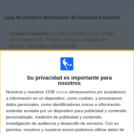
Deportes
Guía de partidos televisados de
Osasuna Academy
Noticias
×
Osasuna Academy:
En este momento no hay ningún
Widget
partido televisado. Puedes consultar el historial de
partidos televisados anteriormente.
Sábado, 06/06/2026
20:00
Torneo Francisco de Goya
Su privacidad es importante para
Fase de grupos
nosotros
Real Zaragoza Academy
Nosotros y nuestros 1538
socios
almacenamos y/o accedemos
a información en un dispositivo, como cookies, y procesamos
Osasuna Academy
datos personales, como identificadores únicos e información
Aragón Deporte
estándar enviada por un dispositivo para publicidad y contenido
personalizado, medición de publicidad y contenido,
Viernes, 05/06/2026
investigación de audiencia y desarrollo de servicios.
Con su
permiso, nosotros y nuestros socios podemos utilizar datos de
17:30
LaLiga Futures