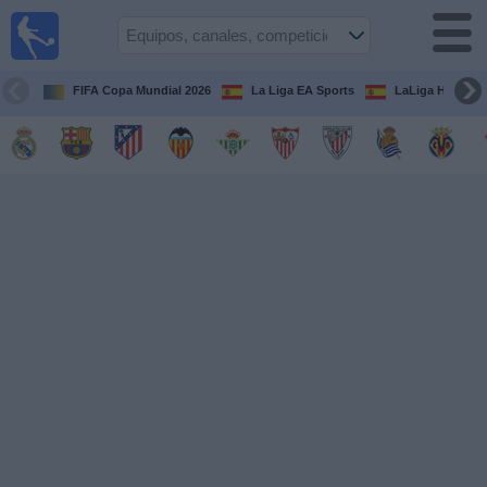
Fútbol
en la
TV
FIFA Copa Mundial 2026
La Liga EA Sports
LaLiga Hypermo
Guía de
Partidos
Televisados
Fútbol
hoy
Equipos
Competiciones
Canales
TV
Otros