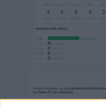
ENERO
FEBRERO
MARZO
ABRIL
MAY
4
4
6
6
2
9,52%
9,52%
14,29%
14,29%
4,7
RANKING POR HORAS
12:00
28 (66,67%)
17:00
3 (7,14%)
12:30
2 (4,76%)
18:00
2 (4,76%)
19:00
2 (4,76%)
En este momento, no hay
partidos de fútbol telev
La Palma CF por televisión
.
Actualizaremos está
agenda del La Palma CF en T