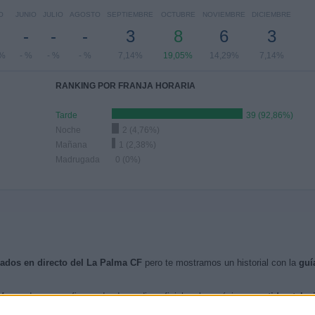
O
JUNIO
JULIO
AGOSTO
SEPTIEMBRE
OCTUBRE
NOVIEMBRE
DICIEMBRE
-
-
-
3
8
6
3
6%
- %
- %
- %
7,14%
19,05%
14,29%
7,14%
RANKING POR FRANJA HORARIA
Tarde
39 (92,86%)
Noche
2 (4,76%)
Mañana
1 (2,38%)
Madrugada
0 (0%)
isados en directo del La Palma CF
pero te mostramos un historial con la
guí
V
cuando nos confirmen desde medios oficiales, los próximos
partidos telev