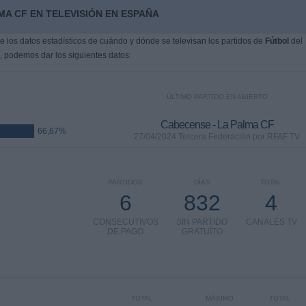
MA CF EN TELEVISIÓN EN ESPAÑA
 los datos estadísticos de cuándo y dónde se televisan los partidos de
Fútbol
del
, podemos dar los siguientes datos:
ÚLTIMO PARTIDO EN ABIERTO
Cabecense - La Palma CF
66,67%
27/04/2024 Tercera Federación por RFAF TV
PARTIDOS
DÍAS
TOTAL
6
832
4
CONSECUTIVOS
SIN PARTIDO
CANALES TV
DE PAGO
GRATUÍTO
TOTAL
MÁXIMO
TOTAL