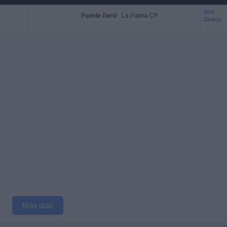
Web
Puente Genil
La Palma CF
Directo
Más días