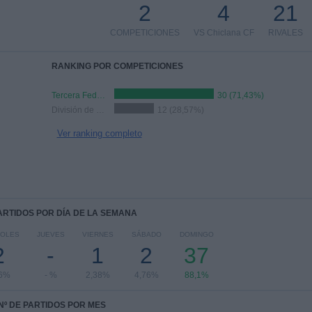
2
4
21
COMPETICIONES
VS Chiclana CF
RIVALES
RANKING POR COMPETICIONES
Tercera Federación
30 (71,43%)
División de Honor Sénior
12 (28,57%)
Ver ranking completo
PARTIDOS POR DÍA DE LA SEMANA
COLES
JUEVES
VIERNES
SÁBADO
DOMINGO
2
-
1
2
37
76%
- %
2,38%
4,76%
88,1%
Nº DE PARTIDOS POR MES