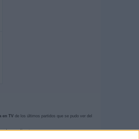
a en TV
de los últimos partidos que se pudo ver del
isados en directo
.