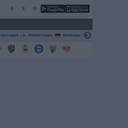
ropa League
Premier League
Bundesliga
Supercopa de España