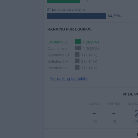
35,71%
27 partidos de visitante
64,29%
RANKING POR EQUIPOS
Chiclana CF
4 (9,52%)
Cabecense
4 (9,52%)
Ayamonte CF
3 (7,14%)
Bollullos CF
3 (7,14%)
Pozoblanco
3 (7,14%)
Ver ranking completo
Nº DE 
LUNES
MARTES
MIÉR
-
-
- %
- %
4,