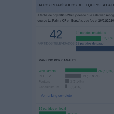
DATOS ESTADÍSTICOS DEL EQUIPO LA PAL
A fecha de hoy
08/08/2026
y desde que esta web recoge
equipo
La Palma CF
en
España
, que fue el
26/01/2020
42
14 partidos en abierto
33,33%
PARTIDOS TELEVISADOS
28 partidos de pago
RANKING POR CANALES
Web Directo
26 (61,9%)
RFAF TV
13 (30,95%)
Footters
3 (7,14%)
Canalcosta TV
1 (2,38%)
Ver ranking completo
15 partidos en local