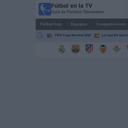
Fútbol en la TV
Fútbol
Guía de Partidos Televisados
en la
TV
Fútbol hoy
Equipos
Competiciones
Guía de
Partidos
FIFA Copa Mundial 2026
La Liga EA Sport
Televisados
Fútbol
hoy
Equipos
Competiciones
Canales
TV
Otros