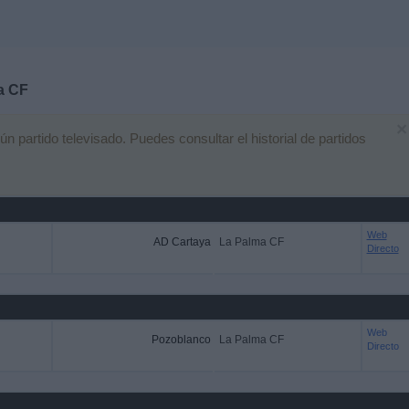
a CF
×
partido televisado. Puedes consultar el historial de partidos
Web
AD Cartaya
La Palma CF
Directo
Web
Pozoblanco
La Palma CF
Directo