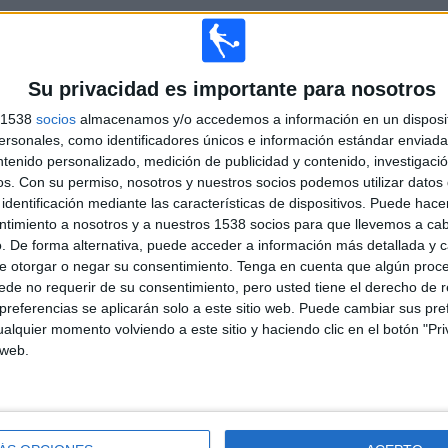
Su privacidad es importante para nosotros
s 1538
socios
almacenamos y/o accedemos a información en un disposit
sonales, como identificadores únicos e información estándar enviada 
ntenido personalizado, medición de publicidad y contenido, investigaci
os.
Con su permiso, nosotros y nuestros socios podemos utilizar datos 
Más días
identificación mediante las características de dispositivos. Puede hacer
ntimiento a nosotros y a nuestros 1538 socios para que llevemos a ca
. De forma alternativa, puede acceder a información más detallada y 
ES FC EN TELEVISIÓN EN ESPAÑA
e otorgar o negar su consentimiento.
Tenga en cuenta que algún proc
de no requerir de su consentimiento, pero usted tiene el derecho de r
 los datos estadísticos de cuándo y dónde se televisan los partidos de
Fútbol
del
referencias se aplicarán solo a este sitio web. Puede cambiar sus pref
 podemos dar los siguientes datos:
alquier momento volviendo a este sitio y haciendo clic en el botón "Pri
 web.
ÚLTIMO PARTIDO EN ABIERTO
xBuyer Team - Jijantes FC
21/12/2024 Kings League por TV Canaria,
Esport3 Web