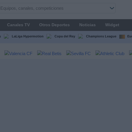
Canales TV
Otros Deportes
Noticias
Widget
s
LaLiga Hypermotion
Copa del Rey
Champions League
Eu