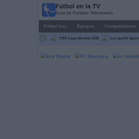
Fútbol en la TV
Fútbol
Guía de Partidos Televisados
en la
TV
Fútbol hoy
Equipos
Competiciones
Guía de
Partidos
FIFA Copa Mundial 2026
La Liga EA Sport
Televisados
Fútbol
hoy
Equipos
Competiciones
Canales
TV
Otros