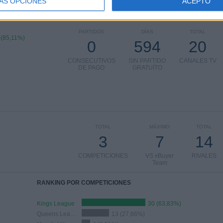
ÁS OPCIONES
ACEPTO
PARTIDOS
DÍAS
TOTAL
 (85,11%)
0
594
20
CONSECUTIVOS
SIN PARTIDO
CANALES TV
DE PAGO
GRATUÍTO
TOTAL
MÁXIMO
TOTAL
3
7
14
COMPETICIONES
VS xBuyer
RIVALES
Team
RANKING POR COMPETICIONES
Kings League
30 (63,83%)
Queens League
13 (27,66%)