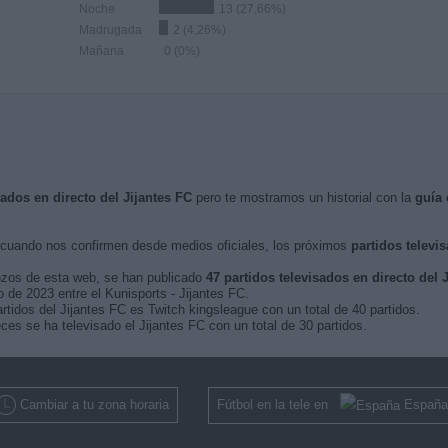
Noche
13 (27,66%)
Madrugada
2 (4,26%)
Mañana
0 (0%)
sados en directo del Jijantes FC
pero te mostramos un historial con la
guía 
cuando nos confirmen desde medios oficiales, los próximos
partidos televi
nzos de esta web, se han publicado
47 partidos televisados en directo del 
o de 2023 entre el Kunisports - Jijantes FC.
rtidos del Jijantes FC es Twitch kingsleague con un total de 40 partidos.
s se ha televisado el Jijantes FC con un total de 30 partidos.
Cambiar a tu zona horaria
Fútbol en la tele en
España