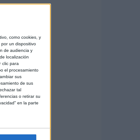
ivo, como cookies, y
por un dispositivo
ón de audiencia y
de localización
 clic para
bo el procesamiento
cambiar sus
esamiento de sus
echazar tal
erencias o retirar su
vacidad" en la parte