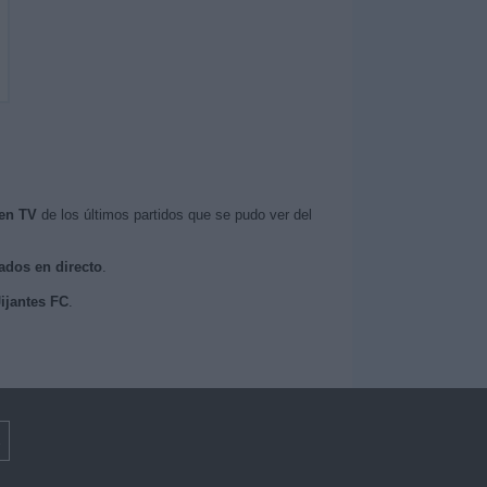
en TV
de los últimos partidos que se pudo ver del
sados en directo
.
Jijantes FC
.