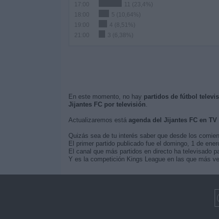
17:00
11 (23,4%)
18:00
5 (10,64%)
19:00
4 (8,51%)
21:00
3 (6,38%)
En este momento, no hay
partidos de fútbol televi
Jijantes FC por televisión
.
Actualizaremos está
agenda del Jijantes FC en TV
Quizás sea de tu interés saber que desde los comie
El primer partido publicado fue el domingo, 1 de ener
El canal que más partidos en directo ha televisado pa
Y es la competición Kings League en las que más vece