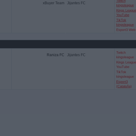
Twitch
xBuyer Team
Jijantes FC
kingsleague
Kings Leagu
YouTube
TikTok
kingsleague
Esport3 Web
Twitch
Raniza FC
Jijantes FC
kingsleague
Kings Leagu
YouTube
TikTok
kingsleague
Esport3
(Cataluña)