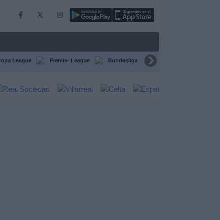
ropa League
Premier League
Bundesliga
Supercopa de España