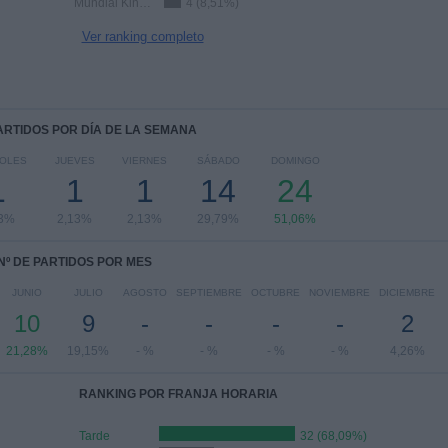
Mundial Kings League
4 (8,51%)
Ver ranking completo
PARTIDOS POR DÍA DE LA SEMANA
COLES
JUEVES
VIERNES
SÁBADO
DOMINGO
1
1
1
14
24
13%
2,13%
2,13%
29,79%
51,06%
Nº DE PARTIDOS POR MES
JUNIO
JULIO
AGOSTO
SEPTIEMBRE
OCTUBRE
NOVIEMBRE
DICIEMBRE
10
9
-
-
-
-
2
21,28%
19,15%
- %
- %
- %
- %
4,26%
RANKING POR FRANJA HORARIA
Tarde
32 (68,09%)