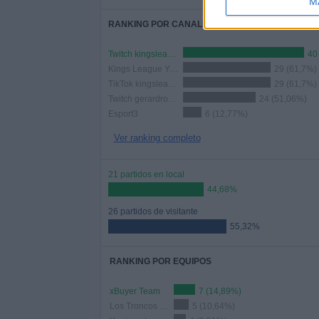
M
RANKING POR CANALES
Twitch kingsleague
40
Kings League YouTube
29 (61,7%)
TikTok kingsleague
29 (61,7%)
Twitch gerardromero
24 (51,06%)
Esport3
6 (12,77%)
Ver ranking completo
21 partidos en local
44,68%
26 partidos de visitante
55,32%
RANKING POR EQUIPOS
xBuyer Team
7 (14,89%)
Los Troncos FC
5 (10,64%)