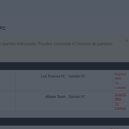
 FC
×
artido televisado. Puedes consultar el historial de partidos
Esport3
Los Troncos FC
Jijantes FC
Web
TV
Canaria
Esport3
xBuyer Team
Jijantes FC
Web
TV
Canaria