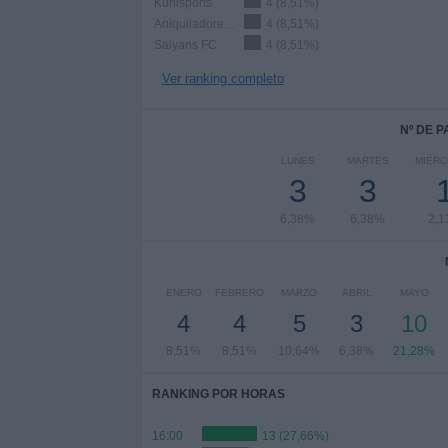
Kunisports
4 (8,51%)
Aniquiladores FC
4 (8,51%)
Saiyans FC
4 (8,51%)
Ver ranking completo
Nº DE 
LUNES
MARTES
MIÉR
3
3
6,38%
6,38%
2,
ENERO
FEBRERO
MARZO
ABRIL
MAYO
4
4
5
3
10
8,51%
8,51%
10,64%
6,38%
21,28%
RANKING POR HORAS
16:00
13 (27,66%)