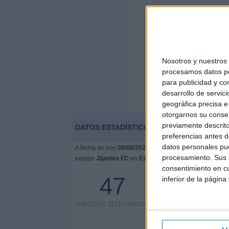
Nosotros y nuestro
procesamos datos per
para publicidad y co
desarrollo de servici
geográfica precisa e 
otorgarnos su conse
previamente descrito
DATOS ESTADÍSTICOS DEL EQUIPO JIJANT
preferencias antes d
datos personales pue
A fecha de hoy
08/08/2026
y desde que esta web recoge
procesamiento. Sus p
equipo
Jijantes FC
en
España
, que fue el
01/01/2023
,
consentimiento en cu
47
inferior de la página
47 partidos en abierto
PARTIDOS TELEVISADOS
100%
0 partidos de pago
0%