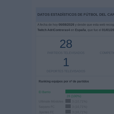
DATOS ESTADÍSTICOS DE FÚTBOL DEL CA
A fecha de hoy
06/08/2026
y desde que esta web recoge 
Twitch AdriContreras4
en
España
, que fue el
01/01/2
28
PARTIDOS TELEVISADOS
COMPETI
1
DEPORTES TELEVISADOS
Ranking equipos por nº de partidos
El Barrio
28 (100%)
Ultimate Móstoles
3 (10,71%)
Saiyans FC
3 (10,71%)
Jijantes FC
3 (10,71%)