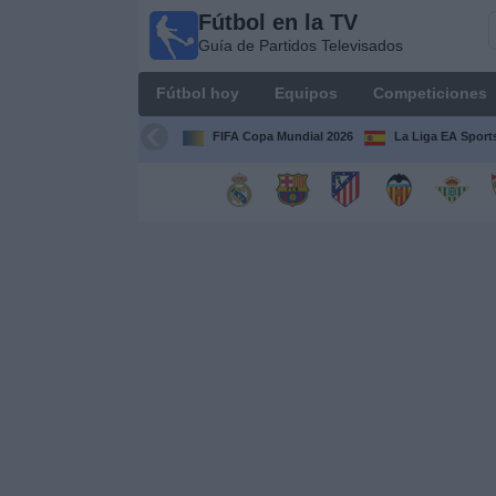
Fútbol en la TV
Fútbol
Guía de Partidos Televisados
en la
TV
Fútbol hoy
Equipos
Competiciones
Guía de
Partidos
FIFA Copa Mundial 2026
La Liga EA Sport
Televisados
Fútbol
hoy
Equipos
Competiciones
Canales
TV
Otros