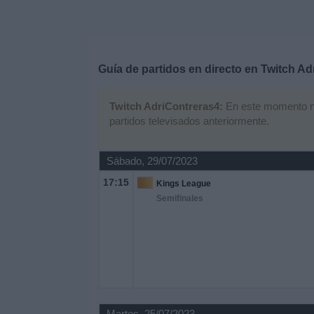
Deportes
Noticias
Guía de partidos en directo en
Twitch Ad
Widget
Twitch AdriContreras4:
En este momento no 
partidos televisados anteriormente.
Sábado, 29/07/2023
17:15
Kings League
Semifinales
Martes, 25/07/2023