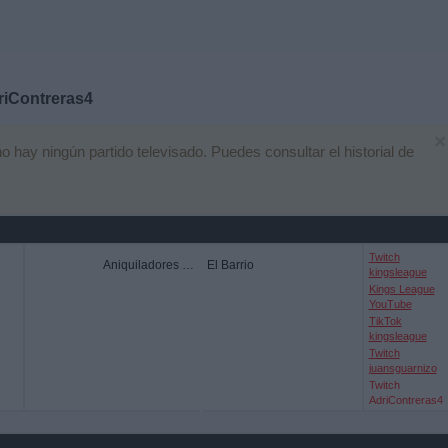
riContreras4
×
hay ningún partido televisado. Puedes consultar el historial de
Twitch
Aniquiladores FC
El Barrio
kingsleague
Kings League
YouTube
TikTok
kingsleague
Twitch
juansguarnizo
Twitch
AdriContreras4