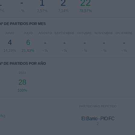
1
-
1
2
22
57%
- %
3,57%
7,14%
78,57%
Nº DE PARTIDOS POR MES
JUNIO
JULIO
AGOSTO
SEPTIEMBRE
OCTUBRE
NOVIEMBRE
DICIEMBRE
4
6
-
-
-
-
-
14,29%
21,43%
- %
- %
- %
- %
- %
Nº DE PARTIDOS POR AÑO
2023
28
100%
PARTIDO MÁS REPETIDO
6%)
El Barrio - PIO FC
2