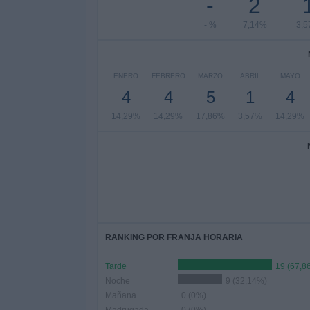
-
2
- %
7,14%
3,
ENERO
FEBRERO
MARZO
ABRIL
MAYO
4
4
5
1
4
14,29%
14,29%
17,86%
3,57%
14,29%
RANKING POR FRANJA HORARIA
Tarde
19 (67,8
Noche
9 (32,14%)
Mañana
0 (0%)