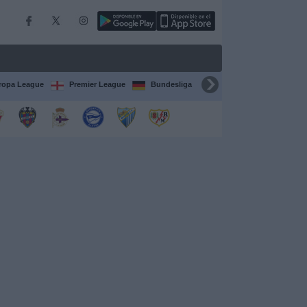
ropa League
Premier League
Bundesliga
Supercopa de España