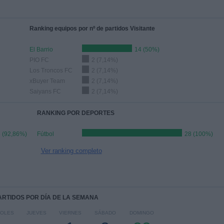
Ranking equipos por nº de partidos Visitante
El Barrio
14 (50%)
PIO FC
2 (7,14%)
Los Troncos FC
2 (7,14%)
xBuyer Team
2 (7,14%)
Saiyans FC
2 (7,14%)
RANKING POR DEPORTES
 (92,86%)
Fútbol
28 (100%)
Ver ranking completo
PARTIDOS POR DÍA DE LA SEMANA
COLES
JUEVES
VIERNES
SÁBADO
DOMINGO