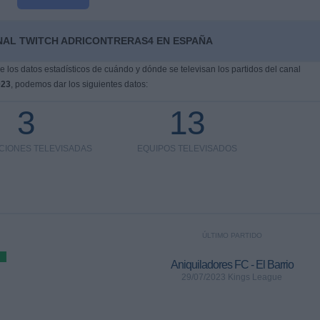
NAL TWITCH ADRICONTRERAS4 EN ESPAÑA
los datos estadísticos de cuándo y dónde se televisan los partidos del canal
023
, podemos dar los siguientes datos:
3
13
CIONES TELEVISADAS
EQUIPOS TELEVISADOS
ÚLTIMO PARTIDO
Aniquiladores FC - El Barrio
29/07/2023 Kings League