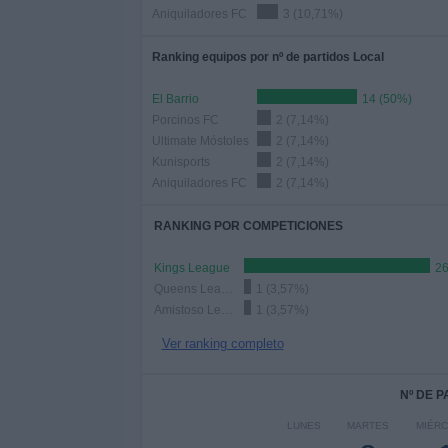
Aniquiladores FC
3 (10,71%)
Ranking equipos por nº de partidos Local
El Barrio
14 (50%)
Porcinos FC
2 (7,14%)
Ultimate Móstoles
2 (7,14%)
Kunisports
2 (7,14%)
Aniquiladores FC
2 (7,14%)
RANKING POR COMPETICIONES
Kings League
26
Queens League
1 (3,57%)
Amistoso Leyendas
1 (3,57%)
Ver ranking completo
Nº DE 
LUNES
MARTES
MIÉR