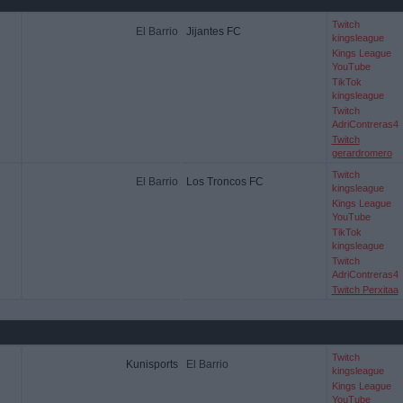
Twitch
El Barrio
Jijantes FC
kingsleague
Kings League
YouTube
TikTok
kingsleague
Twitch
AdriContreras4
Twitch
gerardromero
Twitch
El Barrio
Los Troncos FC
kingsleague
Kings League
YouTube
TikTok
kingsleague
Twitch
AdriContreras4
Twitch Perxitaa
Twitch
Kunisports
El Barrio
kingsleague
Kings League
YouTube