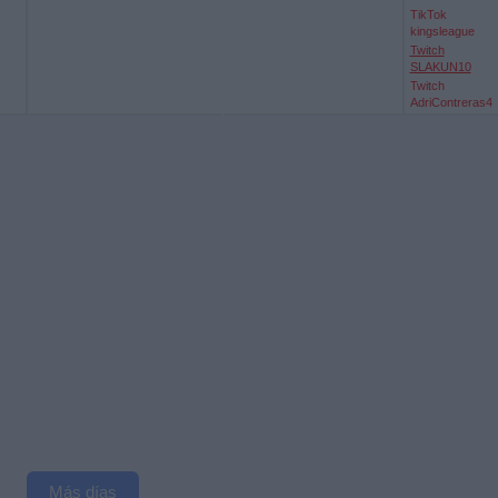
TikTok
kingsleague
Twitch
SLAKUN10
Twitch
AdriContreras4
Más días