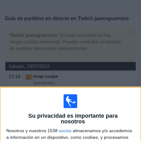
Deportes
Guía de partidos en directo en
Twitch juansguarnizo
Noticias
×
Twitch juansguarnizo:
En este momento no hay
Widget
ningún partido televisado. Puedes consultar el historial
de partidos televisados anteriormente.
Sábado, 29/07/2023
17:15
Kings League
Semifinales
Aniquiladores FC
El Barrio
Twitch kingsleague
Kings League YouTube
Su privacidad es importante para
TikTok kingsleague
Twitch juansguarnizo
nosotros
Twitch AdriContreras4
Nosotros y nuestros 1538
socios
almacenamos y/o accedemos
a información en un dispositivo, como cookies, y procesamos