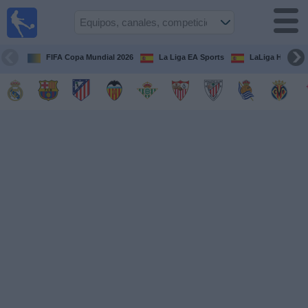
Fútbol
en la
TV
FIFA Copa Mundial 2026
La Liga EA Sports
LaLiga Hypermo
Guía de
Partidos
Televisados
Fútbol
hoy
Equipos
Competiciones
Canales
TV
Otros