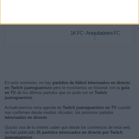
Mañana
0 (0%)
Madrugada
0 (0%)
PARTIDO MÁS REPETIDO
1K FC - Aniquiladores FC
2
En este momento, no hay
partidos de fútbol televisados en directo
en Twitch juansguarnizo
pero te mostramos un historial con la
guía
en TV
de los últimos partidos que se pudo ver en
Twitch
juansguarnizo
.
Actualizaremos esta agenda de
Twitch juansguarnizo en TV
cuando
nos confirmen desde medios oficiales, los próximos partidos
televisados en directo
.
Quizás sea de tu interés saber que desde los comienzos de esta web,
se han publicado
26 partidos televisados en directo por Twitch
juansguarnizo
.