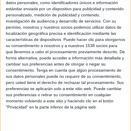
Martes, 25/07/2023
datos personales, como identificadores únicos e información
estándar enviada por un dispositivo para publicidad y contenido
19:00
Kings League
personalizado, medición de publicidad y contenido,
1/4 de Final
investigación de audiencia y desarrollo de servicios.
Con su
permiso, nosotros y nuestros socios podemos utilizar datos de
Aniquiladores FC
localización geográfica precisa e identificación mediante las
1K FC
características de dispositivos. Puede hacer clic para otorgarnos
Twitch kingsleague
Kings League YouTube
su consentimiento a nosotros y a nuestros 1538 socios para
TikTok kingsleague
Twitch juansguarnizo
que llevemos a cabo el procesamiento previamente descrito. De
Twitch ikercasillas
BE MAD
Mitele.es
forma alternativa, puede acceder a información más detallada y
cambiar sus preferencias antes de otorgar o negar su
consentimiento.
Tenga en cuenta que algún procesamiento de
Domingo, 16/07/2023
sus datos personales puede no requerir de su consentimiento,
20:00
Kings League
pero usted tiene el derecho de rechazar tal procesamiento. Sus
preferencias se aplicarán solo a este sitio web. Puede cambiar
Aniquiladores FC
sus preferencias o retirar su consentimiento en cualquier
Los Troncos FC
momento volviendo a este sitio y haciendo clic en el botón
"Privacidad" en la parte inferior de la página web.
Twitch kingsleague
Kings League YouTube
TikTok kingsleague
Twitch juansguarnizo
Twitch Perxitaa
Cuatro
Mitele.es