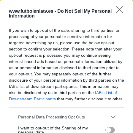
PARTIDO MÁS REPETIDO
www.futbolenlatv.es -
Do Not Sell My Personal
Los Troncos FC - Jijantes FC
Information
3
If you wish to opt-out of the sale, sharing to third parties, or
ÚLTIMO PARTIDO EN ABIERTO
processing of your personal or sensitive information for
targeted advertising by us, please use the below opt-out
Los Troncos FC - Jijantes FC
21/12/2024 Queens League por TV
section to confirm your selection. Please note that after your
Canaria, Esport3 Web
opt-out request is processed you may continue seeing
interest-based ads based on personal information utilized by
ÚLTIMO PARTIDO DE PAGO
us or personal information disclosed to third parties prior to
-
your opt-out. You may separately opt-out of the further
- por
disclosure of your personal information by third parties on the
IAB’s list of downstream participants. This information may
RANKING POR CANALES
also be disclosed by us to third parties on the
IAB’s List of
Downstream Participants
that may further disclose it to other
Twitch kingsleague
74 (89,16%)
third parties.
Kings League YouTube
74 (89,16%)
TikTok kingsleague
74 (89,16%)
Personal Data Processing Opt Outs
Mitele.es
11 (13,25%)
Cuatro
10 (12,05%)
I want to opt-out of the Sharing of my
personal data.