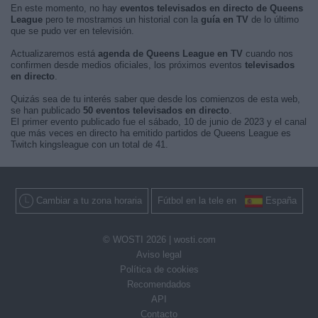
En este momento, no hay
eventos televisados en directo de Queens
League
pero te mostramos un historial con la
guía en TV
de lo último
que se pudo ver en televisión.
Actualizaremos está
agenda de Queens League en TV
cuando nos
confirmen desde medios oficiales, los próximos eventos
televisados
en directo
.
Quizás sea de tu interés saber que desde los comienzos de esta web,
se han publicado
50 eventos televisados en directo
.
El primer evento publicado fue el sábado, 10 de junio de 2023 y el canal
que más veces en directo ha emitido partidos de Queens League es
Twitch kingsleague con un total de 41.
Cambiar a tu zona horaria
Fútbol en la tele en
España
© WOSTI 2026 |
wosti.com
Aviso legal
Política de cookies
Recomendados
API
Contacto