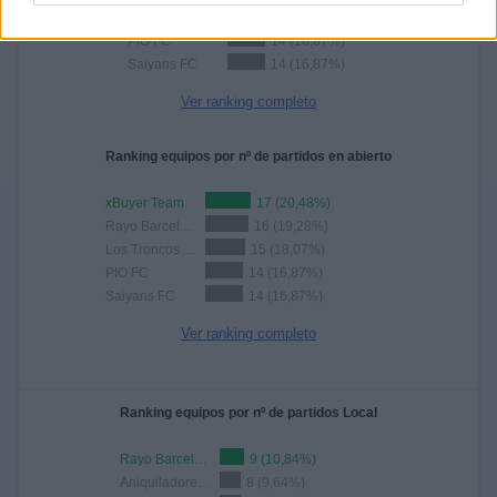
Los Troncos FC
15 (18,07%)
PIO FC
14 (16,87%)
Saiyans FC
14 (16,87%)
Ver ranking completo
Ranking equipos por nº de partidos en abierto
xBuyer Team
17 (20,48%)
Rayo Barcelona
16 (19,28%)
Los Troncos FC
15 (18,07%)
PIO FC
14 (16,87%)
Saiyans FC
14 (16,87%)
Ver ranking completo
Ranking equipos por nº de partidos Local
Rayo Barcelona
9 (10,84%)
Aniquiladores FC
8 (9,64%)