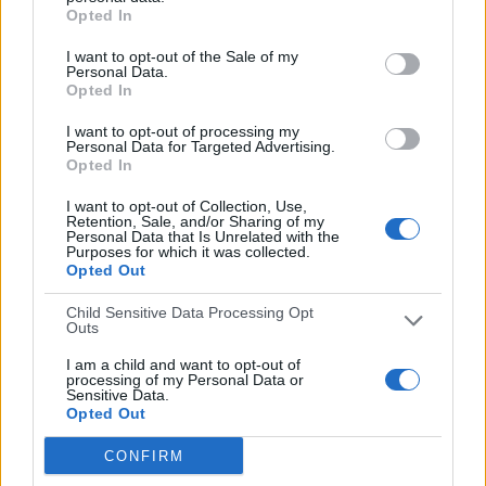
Ver ranking completo
Opted In
I want to opt-out of the Sale of my
Personal Data.
MEDIA
DÍAS
TOTAL
Opted In
3,2
594
16
I want to opt-out of processing my
CANALES POR
SIN PARTIDO
CANALES TV
Personal Data for Targeted Advertising.
PARTIDO
GRATUÍTO
Opted In
0 Canales de pago
I want to opt-out of Collection, Use,
0%
Retention, Sale, and/or Sharing of my
Personal Data that Is Unrelated with the
16 Canales en abierto
Purposes for which it was collected.
Opted Out
100%
TOTAL
TOTAL
Child Sensitive Data Processing Opt
Outs
12
16
I am a child and want to opt-out of
Total equipos
CANALES
processing of my Personal Data or
Sensitive Data.
Opted Out
Ranking equipos por nº de partidos
CONFIRM
xBuyer Team
17 (20,48%)
Rayo Barcelona
16 (19,28%)