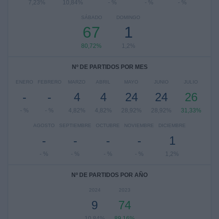
7,23%
10,84%
- %
- %
- %
SÁBADO
DOMINGO
67
1
80,72%
1,2%
Nº DE PARTIDOS POR MES
ENERO
FEBRERO
MARZO
ABRIL
MAYO
JUNIO
JULIO
-
-
4
4
24
24
26
- %
- %
4,82%
4,82%
28,92%
28,92%
31,33%
AGOSTO
SEPTIEMBRE
OCTUBRE
NOVIEMBRE
DICIEMBRE
-
-
-
-
1
- %
- %
- %
- %
1,2%
Nº DE PARTIDOS POR AÑO
2024
2023
9
74
10,84%
89,16%