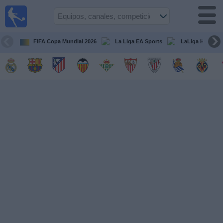
Fútbol
en la
TV
FIFA Copa Mundial 2026
La Liga EA Sports
LaLiga Hypermo
Guía de
Partidos
Televisados
Fútbol
hoy
Equipos
Competiciones
Canales
TV
Otros