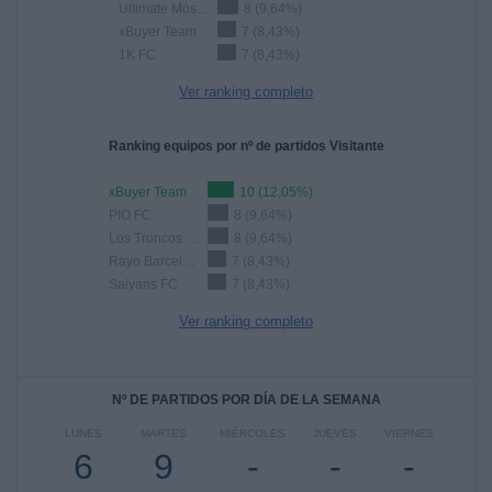
Ultimate Móstoles
8 (9,64%)
xBuyer Team
7 (8,43%)
1K FC
7 (8,43%)
Ver ranking completo
Ranking equipos por nº de partidos Visitante
xBuyer Team
10 (12,05%)
PIO FC
8 (9,64%)
Los Troncos FC
8 (9,64%)
Rayo Barcelona
7 (8,43%)
Saiyans FC
7 (8,43%)
Ver ranking completo
Nº DE PARTIDOS POR DÍA DE LA SEMANA
LUNES
MARTES
MIÉRCOLES
JUEVES
VIERNES
6
9
-
-
-