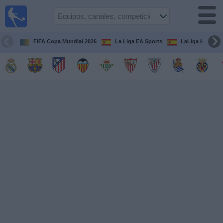
Fútbol
en la
TV
FIFA Copa Mundial 2026
La Liga EA Sports
LaLiga Hypermo
Guía de
Partidos
Televisados
Fútbol
hoy
Equipos
Competiciones
Canales
TV
Otros