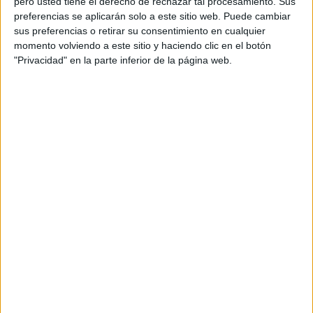
pero usted tiene el derecho de rechazar tal procesamiento. Sus
preferencias se aplicarán solo a este sitio web. Puede cambiar
Más días
sus preferencias o retirar su consentimiento en cualquier
momento volviendo a este sitio y haciendo clic en el botón
"Privacidad" en la parte inferior de la página web.
DATOS ESTADÍSTICOS DEL EQUIPO CORINTHIANS
ACADEMY EN TELEVISIÓN EN ESPAÑA
A fecha de hoy
08/08/2026
y desde que esta web recoge los datos
estadísticos de cuándo y dónde se televisan los partidos de
Fútbol
del
equipo
Corinthians Academy
en
España
, que fue el
15/04/2019
,
podemos dar los siguientes datos:
38
PARTIDOS TELEVISADOS
29 partidos en abierto
76,32%
9 partidos de pago
23,68%
ÚLTIMO PARTIDO EN ABIERTO