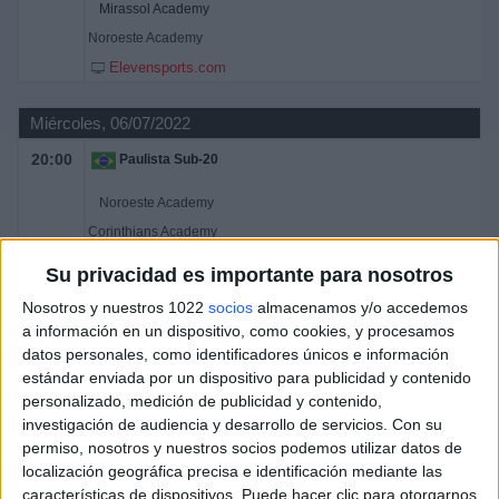
Mirassol Academy
Noroeste Academy
Elevensports.com
Miércoles, 06/07/2022
20:00
Paulista Sub-20
Noroeste Academy
Corinthians Academy
Elevensports.com
Su privacidad es importante para nosotros
Nosotros y nuestros 1022
socios
almacenamos y/o accedemos
a información en un dispositivo, como cookies, y procesamos
DATOS ESTADÍSTICOS DEL EQUIPO NOROESTE ACADEMY
datos personales, como identificadores únicos e información
EN TELEVISIÓN EN ESPAÑA
estándar enviada por un dispositivo para publicidad y contenido
personalizado, medición de publicidad y contenido,
A fecha de hoy
07/08/2026
y desde que esta web recoge los datos
investigación de audiencia y desarrollo de servicios.
Con su
estadísticos de cuándo y dónde se televisan los partidos de
Fútbol
del
permiso, nosotros y nuestros socios podemos utilizar datos de
equipo
Noroeste Academy
en
España
, que fue el
06/07/2022
, podemos
localización geográfica precisa e identificación mediante las
dar los siguientes datos:
características de dispositivos. Puede hacer clic para otorgarnos