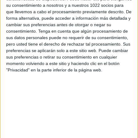
3
su consentimiento a nosotros y a nuestros 1022 socios para
que llevemos a cabo el procesamiento previamente descrito. De
forma alternativa, puede acceder a información más detallada y
PARTIDOS TELEVISADOS
cambiar sus preferencias antes de otorgar o negar su
3 partidos en abierto
consentimiento.
Tenga en cuenta que algún procesamiento de
100%
sus datos personales puede no requerir de su consentimiento,
0 partidos de pago
pero usted tiene el derecho de rechazar tal procesamiento. Sus
0%
preferencias se aplicarán solo a este sitio web. Puede cambiar
sus preferencias o retirar su consentimiento en cualquier
ÚLTIMO PARTIDO EN ABIERTO
momento volviendo a este sitio y haciendo clic en el botón
"Privacidad" en la parte inferior de la página web.
Corinthians Academy - Noroeste Academy
10/08/2022 Paulista Sub-20 por Elevensports.com
RANKING POR CANALES
Elevensports.com
3 (100%)
Ver ranking completo
PARTIDOS
DÍAS
TOTAL
0
1457
1