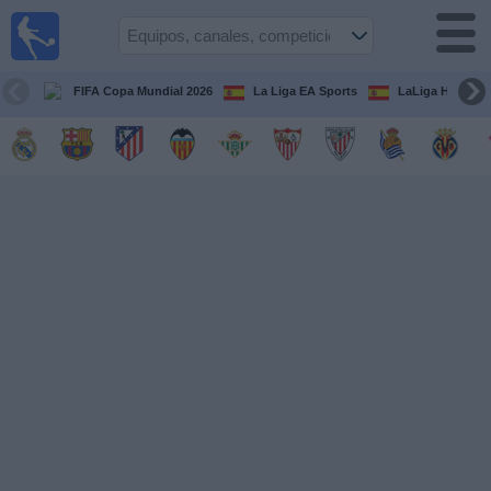
Fútbol
en la
TV
FIFA Copa Mundial 2026
La Liga EA Sports
LaLiga Hypermo
Guía de
Partidos
Televisados
Fútbol
hoy
Equipos
Competiciones
Canales
TV
Otros