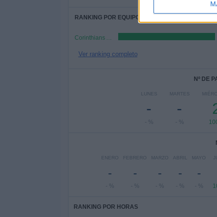
M
RANKING POR EQUIPOS
Corinthians Academy
Ver ranking completo
Nº DE 
LUNES
MARTES
MIÉR
-
-
- %
- %
10
ENERO
FEBRERO
MARZO
ABRIL
MAYO
J
-
-
-
-
-
- %
- %
- %
- %
- %
1
RANKING POR HORAS