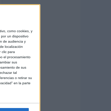
ivo, como cookies, y
por un dispositivo
ón de audiencia y
de localización
 clic para
bo el procesamiento
cambiar sus
esamiento de sus
echazar tal
erencias o retirar su
vacidad" en la parte