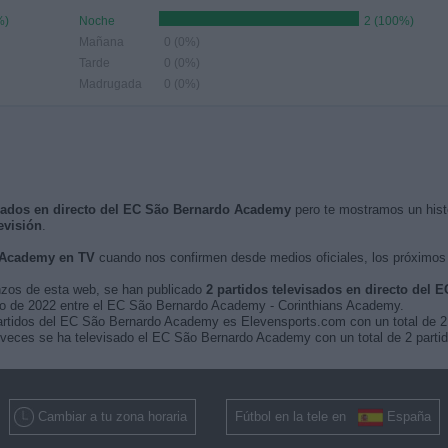
%)
Noche
2 (100%)
Mañana
0 (0%)
Tarde
0 (0%)
Madrugada
0 (0%)
visados en directo del EC São Bernardo Academy
pero te mostramos un histo
evisión
.
 Academy en TV
cuando nos confirmen desde medios oficiales, los próximo
nzos de esta web, se han publicado
2 partidos televisados en directo del
junio de 2022 entre el EC São Bernardo Academy - Corinthians Academy.
partidos del EC São Bernardo Academy es Elevensports.com con un total de 2 
veces se ha televisado el EC São Bernardo Academy con un total de 2 partid
Cambiar a tu zona horaria
Fútbol en la tele en
España