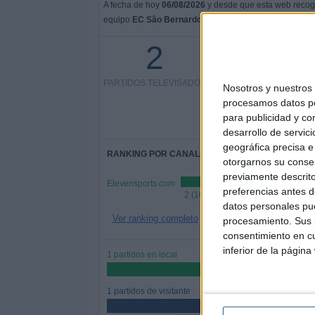
A fecha de hoy
06/08/2026
y desde que esta web recoge
equipo
EC São Bernardo Academy
en
España
, que f
2
2 partidos en abierto
PARTIDOS TELEVISADOS
100%
Nosotros y nuestro
0 partidos de pago
procesamos datos per
0%
para publicidad y co
desarrollo de servici
geográfica precisa e 
RANKING POR CANALES
otorgarnos su conse
previamente descrito
Elevensports.com
preferencias antes d
2 (100%)
datos personales pue
Ver ranking completo
procesamiento. Sus p
consentimiento en cu
inferior de la página
1 partidos en local
50%
1 partidos de visitante
50%