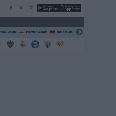
ropa League
Premier League
Bundesliga
Supercopa de España