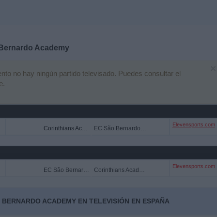
Bernardo Academy
×
o no hay ningún partido televisado. Puedes consultar el
e.
Elevensports.com
Corinthians Academy
EC São Bernardo Academy
Elevensports.com
EC São Bernardo Academy
Corinthians Academy
O BERNARDO ACADEMY EN TELEVISIÓN EN ESPAÑA