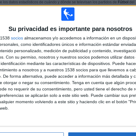
 los datos estadísticos de cuándo y dónde se televisan los partidos de
Fútbol
del
ue el
01/06/2022
, podemos dar los siguientes datos:
ÚLTIMO PARTIDO EN ABIERTO
Su privacidad es importante para nosotros
s 1538
socios
almacenamos y/o accedemos a información en un disposit
Corinthians Academy - EC São Bernardo
sonales, como identificadores únicos e información estándar enviada 
Academy
ntenido personalizado, medición de publicidad y contenido, investigaci
29/06/2022 Paulista Sub-20 por
Elevensports.com
os.
Con su permiso, nosotros y nuestros socios podemos utilizar datos 
identificación mediante las características de dispositivos. Puede hacer
ntimiento a nosotros y a nuestros 1538 socios para que llevemos a ca
. De forma alternativa, puede acceder a información más detallada y 
PARTIDOS
DÍAS
TOTAL
0
1498
1
e otorgar o negar su consentimiento.
Tenga en cuenta que algún proc
de no requerir de su consentimiento, pero usted tiene el derecho de r
CONSECUTIVOS
SIN PARTIDO
CANALES TV
referencias se aplicarán solo a este sitio web. Puede cambiar sus pref
DE PAGO
GRATUÍTO
alquier momento volviendo a este sitio y haciendo clic en el botón "Pri
 web.
TOTAL
MÁXIMO
TOTAL
1
2
1
COMPETICIONES
VS Corinthians
RIVALES
Academy