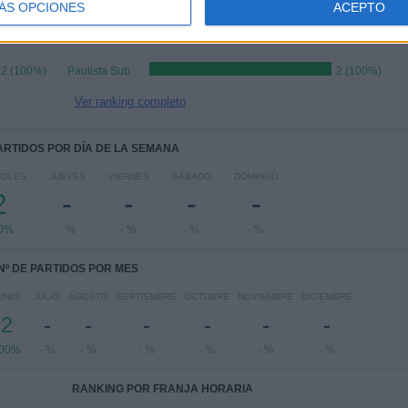
ÁS OPCIONES
ACEPTO
RANKING POR COMPETICIONES
2 (100%)
Paulista Sub-20
2 (100%)
Ver ranking completo
PARTIDOS POR DÍA DE LA SEMANA
COLES
JUEVES
VIERNES
SÁBADO
DOMINGO
2
-
-
-
-
0%
- %
- %
- %
- %
Nº DE PARTIDOS POR MES
UNIO
JULIO
AGOSTO
SEPTIEMBRE
OCTUBRE
NOVIEMBRE
DICIEMBRE
2
-
-
-
-
-
-
00%
- %
- %
- %
- %
- %
- %
RANKING POR FRANJA HORARIA