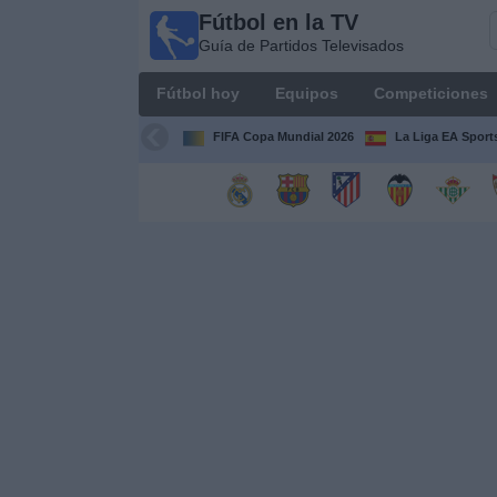
Fútbol en la TV
Fútbol
Guía de Partidos Televisados
en la
TV
Fútbol hoy
Equipos
Competiciones
Guía de
Partidos
FIFA Copa Mundial 2026
La Liga EA Sport
Televisados
Fútbol
hoy
Equipos
Competiciones
Canales
TV
Otros